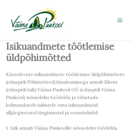
Skip
to
content
Isikuandmete töötlemise
üldpõhimõtted
Käesolevate isikuandmete töötlemise üldpõhimõtete
(edaspidi Põhimõtted) kinnitamisega annab Klient
(edaspidi Isik) Vääna Puukool OÜ (edaspidi Vääna
Puukool) nõusoleku töödelda ja edastada
kolmandatele isikutele oma isikuandmeid
alljärgnevatel tingimustel ja eesmärkidel:
1. Isik annab Vääna Puukoolile nõusoleku töödelda