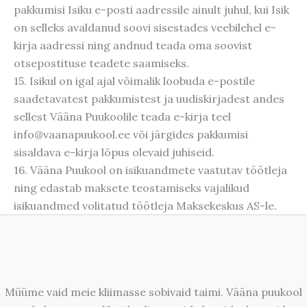
pakkumisi Isiku e-posti aadressile ainult juhul, kui Isik
on selleks avaldanud soovi sisestades veebilehel e-
kirja aadressi ning andnud teada oma soovist
otsepostituse teadete saamiseks.
15. Isikul on igal ajal võimalik loobuda e-postile
saadetavatest pakkumistest ja uudiskirjadest andes
sellest Vääna Puukoolile teada e-kirja teel
info@vaanapuukool.ee või järgides pakkumisi
sisaldava e-kirja lõpus olevaid juhiseid.
16. Vääna Puukool on isikuandmete vastutav töötleja
ning edastab maksete teostamiseks vajalikud
isikuandmed volitatud töötleja Maksekeskus AS-le.
Müüme vaid meie kliimasse sobivaid taimi. Vääna puukool