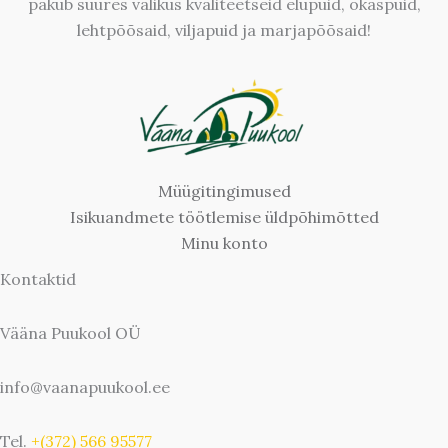
pakub suures valikus kvaliteetseid elupuid, okaspuid,
lehtpõõsaid, viljapuid ja marjapõõsaid!
Müügitingimused
Isikuandmete töötlemise üldpõhimõtted
Minu konto
Kontaktid
Vääna Puukool OÜ
info@vaanapuukool.ee
Tel.
+(372) 566 95577