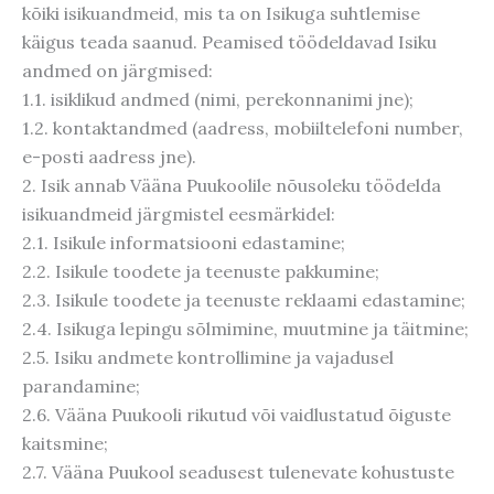
kõiki isikuandmeid, mis ta on Isikuga suhtlemise
käigus teada saanud. Peamised töödeldavad Isiku
andmed on järgmised:
1.1. isiklikud andmed (nimi, perekonnanimi jne);
1.2. kontaktandmed (aadress, mobiiltelefoni number,
e-posti aadress jne).
2. Isik annab Vääna Puukoolile nõusoleku töödelda
isikuandmeid järgmistel eesmärkidel:
2.1. Isikule informatsiooni edastamine;
2.2. Isikule toodete ja teenuste pakkumine;
2.3. Isikule toodete ja teenuste reklaami edastamine;
2.4. Isikuga lepingu sõlmimine, muutmine ja täitmine;
2.5. Isiku andmete kontrollimine ja vajadusel
parandamine;
2.6. Vääna Puukooli rikutud või vaidlustatud õiguste
kaitsmine;
2.7. Vääna Puukool seadusest tulenevate kohustuste