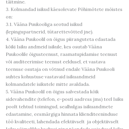
täitmine.
3. Kolmandad isikud käesolevate Põhimõtete mõistes
on:
3.1. Vääna Puukooliga seotud isikud
(lepingupartnerid, tütarettevõtted jne).
4. Vääna Puukoolil on õigus piiranguteta edastada
kõiki Isiku andmeid isikule, kes osutab Vääna
Puukoolile õigusteenust, raamatupidamise teenust
või auditeerimise teenust eeldusel, et vastava
teenuse osutaja on võtnud endale Vääna Puukooli
suhtes kohustuse vastavaid isikuandmeid
kolmandatele isikutele mitte avaldada.
5. Vääna Puukoolil on õigus salvestada kõik
sidevahendite (telefon, e-posti aadress jms) teel Isiku
poolt tehtud toimingud, sealhulgas isikuandmete
edastamine, eesmärgiga hinnata klienditeeninduse
töö kvaliteeti, lahendada efektiivselt ja objektiivselt