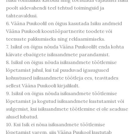
Isiku võimalikke kaebusi ning tõendada vajadusel Isiku
poolt sidevahendi teel tehtud toiminguid ja
tahteavaldusi.
6. Vääna Puukoolil on õigus kasutada Isiku andmeid
Vääna Puukooli koostööpartnerite toodete või
teenuste pakkumiseks ning reklaamimiseks.
7. Isikul on õigus nõuda Vääna Puukoolilt enda kohta
käivate ebaõigete isikuandmete parandamist.
8. Isikul on õigus nõuda isikuandmete töötlemise
lõpetamist juhul, kui tal puuduvad igasugused
kohustused isikuandmete töötleja ees, teavitades
sellest Vääna Puukooli kirjalikult.
9. Isikul on õigus nõuda isikuandmete töötlemise
lõpetamist ja kogutud isikuandmete kustutamist või
sulgemist, kui isikuandmete töötlemine ei ole seaduse
alusel lubatud.
10. Kui Isik ei nõua isikuandmete töötlemise
lõpetamist varem, siis Vääna Puukool kustutab