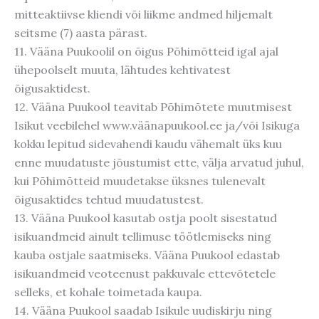
mitteaktiivse kliendi või liikme andmed hiljemalt
seitsme (7) aasta pärast.
11. Vääna Puukoolil on õigus Põhimõtteid igal ajal
ühepoolselt muuta, lähtudes kehtivatest
õigusaktidest.
12. Vääna Puukool teavitab Põhimõtete muutmisest
Isikut veebilehel www.väänapuukool.ee ja/või Isikuga
kokku lepitud sidevahendi kaudu vähemalt üks kuu
enne muudatuste jõustumist ette, välja arvatud juhul,
kui Põhimõtteid muudetakse üksnes tulenevalt
õigusaktides tehtud muudatustest.
13. Vääna Puukool kasutab ostja poolt sisestatud
isikuandmeid ainult tellimuse töötlemiseks ning
kauba ostjale saatmiseks. Vääna Puukool edastab
isikuandmeid veoteenust pakkuvale ettevõtetele
selleks, et kohale toimetada kaupa.
14. Vääna Puukool saadab Isikule uudiskirju ning