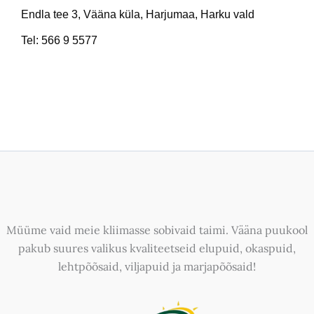
Endla tee 3, Vääna küla, Harjumaa, Harku vald
Tel: 566 9 5577
Müüme vaid meie kliimasse sobivaid taimi. Vääna puukool
pakub suures valikus kvaliteetseid elupuid, okaspuid,
lehtpõõsaid, viljapuid ja marjapõõsaid!