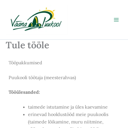
Skip
to
content
Tule tööle
Tööpakkumised
Puukooli töötaja (meesterahvas)
Tööülesanded:
taimede istutamine ja üles kaevamine
erinevad hooldustööd meie puukoolis
(taimede lõikamine, muru niitmine,