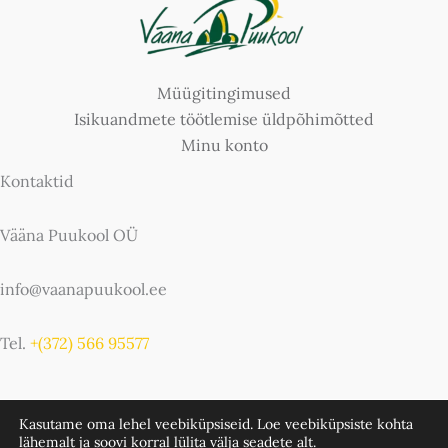
Müügitingimused
Isikuandmete töötlemise üldpõhimõtted
Minu konto
Kontaktid
Vääna Puukool OÜ
info@vaanapuukool.ee
Tel.
+(372) 566 95577
Kasutame oma lehel veebiküpsiseid. Loe veebiküpsiste kohta
lähemalt ja soovi korral lülita välja
seadete
alt.