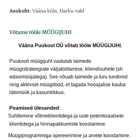
Asukoht:
Vääna küla, Harku vald
Võtame tööle MÜÜGIJUHI
Vääna Puukool OÜ võtab tööle MÜÜGIJUHI.
Puukooli müügijuht vastutab taimede
müügistrateegiate väljatöötamise, kliendisuhete (sh
edasimüüjatega). See nõuab taimede ja turu tundmist
ning aktiivset müügitööd, et tagada hooajalise kauba
läbimüük ja kasumlikkus.
Peamised ülesanded:
Suhtlemine võtmeklientidega ja uute potentsiaalsete
·
klientidega ja hinnapakkumiste koostamine.
Müügiprogrammiga opereerimine ja arvete koostamine.
·