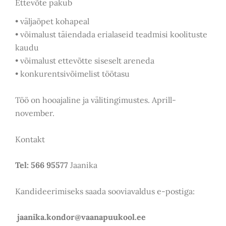
Ettevõte pakub
• väljaõpet kohapeal
• võimalust täiendada erialaseid teadmisi koolituste
kaudu
• võimalust ettevõtte siseselt areneda
• konkurentsivõimelist töötasu
Töö on hooajaline ja välitingimustes. Aprill-
november.
Kontakt
Tel: 566 95577
Jaanika
Kandideerimiseks saada sooviavaldus e-postiga:
jaanika.kondor@vaanapuukool.ee