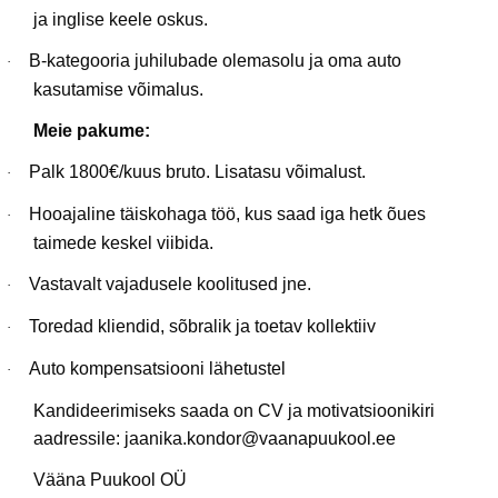
ja inglise keele oskus.
B-kategooria juhilubade olemasolu ja oma auto
·
kasutamise võimalus.
Meie pakume:
Palk 1800€/kuus bruto. Lisatasu võimalust.
·
Hooajaline täiskohaga töö, kus saad iga hetk õues
·
taimede keskel viibida.
Vastavalt vajadusele koolitused jne.
·
Toredad kliendid, sõbralik ja toetav kollektiiv
·
Auto kompensatsiooni lähetustel
·
Kandideerimiseks saada on CV ja motivatsioonikiri
aadressile: jaanika.kondor@vaanapuukool.ee
Vääna Puukool OÜ