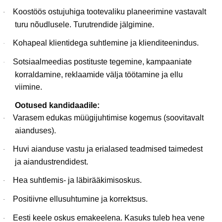
Koostöös ostujuhiga tootevaliku planeerimine vastavalt
·
turu nõudlusele. Turutrendide jälgimine.
Kohapeal klientidega suhtlemine ja klienditeenindus.
·
Sotsiaalmeedias postituste tegemine, kampaaniate
·
korraldamine, reklaamide välja töötamine ja ellu
viimine.
Ootused kandidaadile:
Varasem edukas müügijuhtimise kogemus (soovitavalt
·
aianduses).
Huvi aianduse vastu ja erialased teadmised taimedest
·
ja aiandustrendidest.
Hea suhtlemis- ja läbirääkimisoskus.
·
Positiivne ellusuhtumine ja korrektsus.
·
Eesti keele oskus emakeelena. Kasuks tuleb hea vene
·