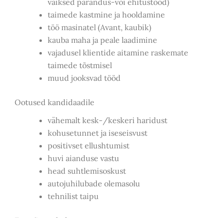
väiksed parandus-või ehitustööd)
taimede kastmine ja hooldamine
töö masinatel (Avant, kaubik)
kauba maha ja peale laadimine
vajadusel klientide aitamine raskemate
taimede tõstmisel
muud jooksvad tööd
Ootused kandidaadile
vähemalt kesk-/keskeri haridust
kohusetunnet ja iseseisvust
positivset ellushtumist
huvi aianduse vastu
head suhtlemisoskust
autojuhilubade olemasolu
tehnilist taipu