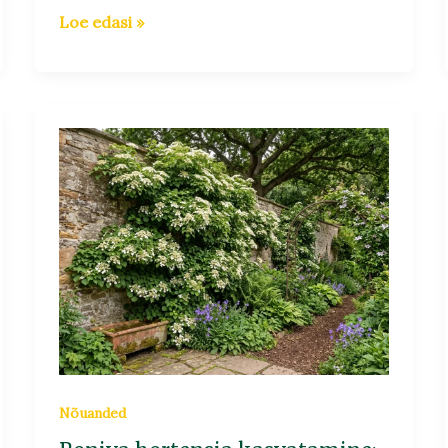
Loe edasi »
Roniva
hortensia
kasvatamine:
lopsakas
õiemeri
varjulises
aias
Nõuanded