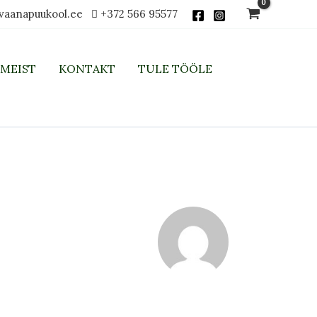
vaanapuukool.ee
+372 566 95577
MEIST
KONTAKT
TULE TÖÖLE