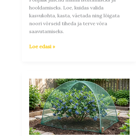
hooldamiseks. Loe, kuidas valida
kasvukohta, kasta, väetada ning lõigata
noori võrseid tiheda ja terve võra
saavutamiseks.
Loe edasi »
Marjapõõsaste
kaitsmine
lindude
eest:
säästa
oma
saaki