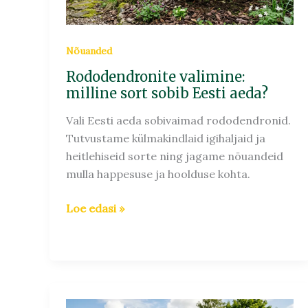
aeda?
Nõuanded
Rododendronite valimine:
milline sort sobib Eesti aeda?
Vali Eesti aeda sobivaimad rododendronid.
Tutvustame külmakindlaid igihaljaid ja
heitlehiseid sorte ning jagame nõuandeid
mulla happesuse ja hoolduse kohta.
Loe edasi »
Ploomipuu