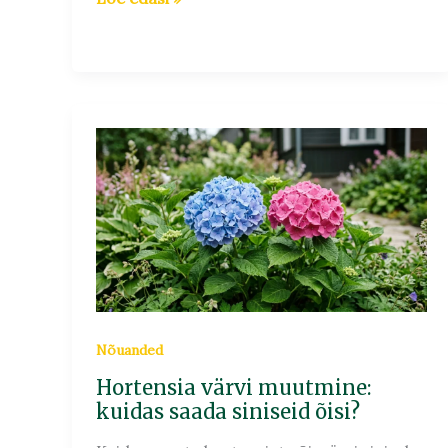
Hortensia
värvi
muutmine:
kuidas
saada
siniseid
õisi?
Nõuanded
Hortensia värvi muutmine:
kuidas saada siniseid õisi?