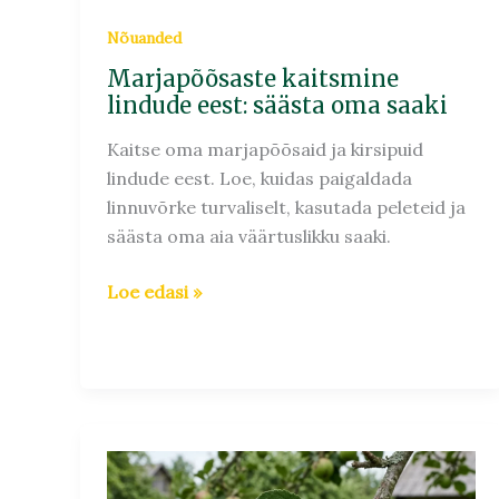
Nõuanded
Marjapõõsaste kaitsmine
lindude eest: säästa oma saaki
Kaitse oma marjapõõsaid ja kirsipuid
lindude eest. Loe, kuidas paigaldada
linnuvõrke turvaliselt, kasutada peleteid ja
säästa oma aia väärtuslikku saaki.
Loe edasi »
Õunapuu
haigused