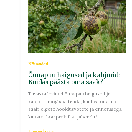
ja
kahjurid:
Kuidas
päästa
oma
saak?
Nõuanded
Õunapuu haigused ja kahjurid:
Kuidas päästa oma saak?
Tuvasta levinud õunapuu haigused ja
kahjurid ning saa teada, kuidas oma aia
saaki õigete hooldusvõtete ja ennetusega
kaitsta. Loe praktilist juhendit!
Loe edasi »