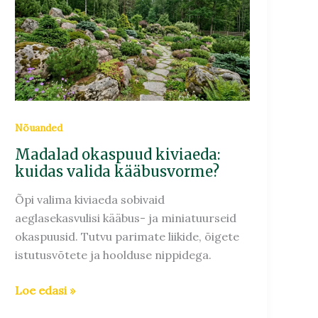
kiviaeda:
kuidas
valida
kääbusvorme?
Nõuanded
Madalad okaspuud kiviaeda:
kuidas valida kääbusvorme?
Õpi valima kiviaeda sobivaid
aeglasekasvulisi kääbus- ja miniatuurseid
okaspuusid. Tutvu parimate liikide, õigete
istutusvõtete ja hoolduse nippidega.
Loe edasi »