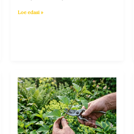
Loe edasi »
Pistikute
juurutamine
suvel:
praktiline
teejuht
aednikule