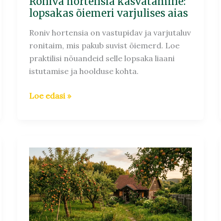
Roniva hortensia kasvatamine:
lopsakas õiemeri varjulises aias
Roniv hortensia on vastupidav ja varjutaluv
ronitaim, mis pakub suvist õiemerd. Loe
praktilisi nõuandeid selle lopsaka liaani
istutamise ja hoolduse kohta.
Loe edasi »
Õunapuu
sordi
valimine:
juhised
saagika
aia