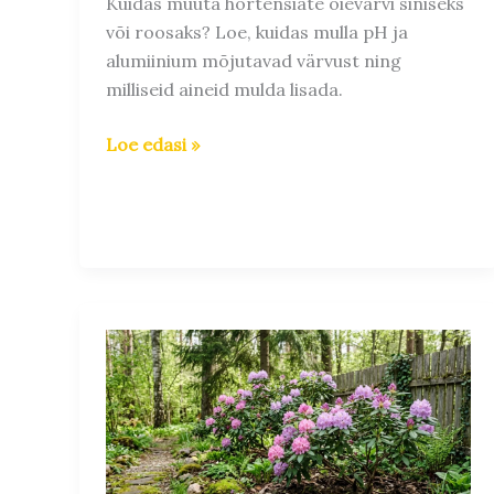
Kuidas muuta hortensiate õievärvi siniseks
või roosaks? Loe, kuidas mulla pH ja
alumiinium mõjutavad värvust ning
milliseid aineid mulda lisada.
Loe edasi »
Rododendronite
valimine:
milline
sort
sobib
Eesti