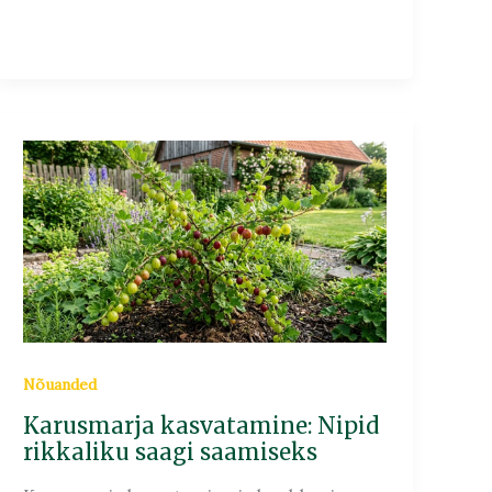
Karusmarja
kasvatamine:
Nipid
rikkaliku
saagi
saamiseks
Nõuanded
Karusmarja kasvatamine: Nipid
rikkaliku saagi saamiseks