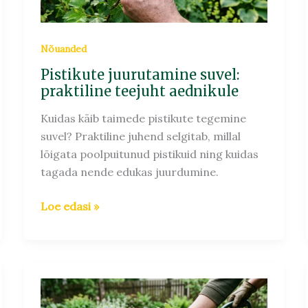
Nõuanded
Pistikute juurutamine suvel:
praktiline teejuht aednikule
Kuidas käib taimede pistikute tegemine
suvel? Praktiline juhend selgitab, millal
lõigata poolpuitunud pistikuid ning kuidas
tagada nende edukas juurdumine.
Loe edasi »
Umbrohuvaba
aed