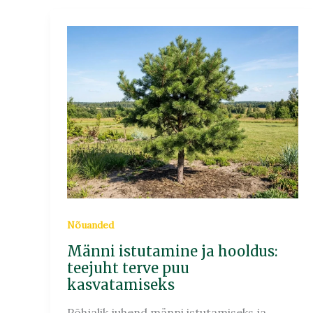
Männi
istutamine
ja
hooldus:
teejuht
terve
puu
kasvatamiseks
Nõuanded
Männi istutamine ja hooldus:
teejuht terve puu
kasvatamiseks
Põhjalik juhend männi istutamiseks ja