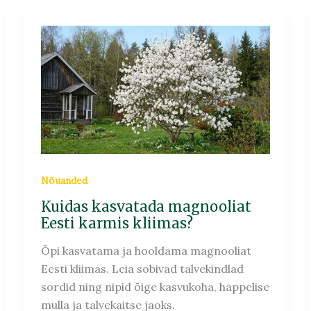
Kuidas
kasvatada
magnooliat
Eesti
karmis
kliimas?
Nõuanded
Kuidas kasvatada magnooliat
Eesti karmis kliimas?
Õpi kasvatama ja hooldama magnooliat
Eesti kliimas. Leia sobivad talvekindlad
sordid ning nipid õige kasvukoha, happelise
mulla ja talvekaitse jaoks.