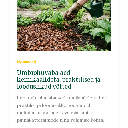
kemikaalideta:
praktilised
ja
looduslikud
võtted
Nõuanded
Umbrohuvaba aed
kemikaalideta: praktilised ja
looduslikud võtted
Loo umbrohuvaba aed kemikaalideta. Loe
praktilisi ja looduslikke nõuandeid
multšimise, mulla ettevalmistamise,
pinnakattetaimede ning rohimise kohta.