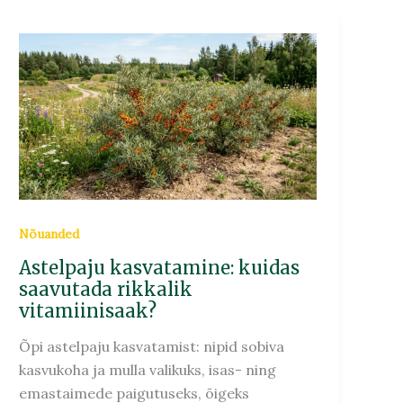
Astelpaju
kasvatamine:
kuidas
saavutada
rikkalik
vitamiinisaak?
Nõuanded
Astelpaju kasvatamine: kuidas
saavutada rikkalik
vitamiinisaak?
Õpi astelpaju kasvatamist: nipid sobiva
kasvukoha ja mulla valikuks, isas- ning
emastaimede paigutuseks, õigeks