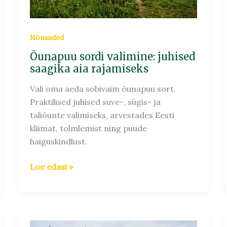
rajamiseks
Nõuanded
Õunapuu sordi valimine: juhised
saagika aia rajamiseks
Vali oma aeda sobivaim õunapuu sort.
Praktilised juhised suve-, sügis- ja
taliõunte valimiseks, arvestades Eesti
kliimat, tolmlemist ning puude
haiguskindlust.
Loe edasi »
Kuuse