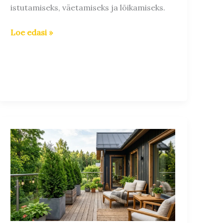
istutamiseks, väetamiseks ja lõikamiseks.
Loe edasi »
Elupuu
kasvatamine
potis:
Kuidas
hoida
taim
haljana?