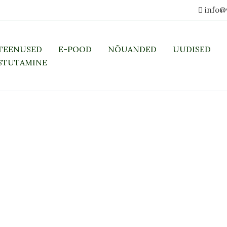
info@
TEENUSED
E-POOD
NÕUANDED
UUDISED
STUTAMINE