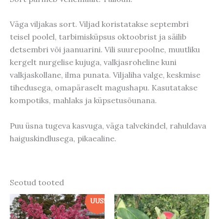
Väga viljakas sort. Viljad koristatakse septembri
teisel poolel, tarbimisküpsus oktoobrist ja säilib
detsembri või jaanuarini. Vili suurepoolne, muutliku
kergelt nurgelise kujuga, valkjasroheline kuni
valkjaskollane, ilma punata. Viljaliha valge, keskmise
tihedusega, omapäraselt magushapu. Kasutatakse
kompotiks, mahlaks ja küpsetusõunana.
Puu üsna tugeva kasvuga, väga talvekindel, rahuldava
haiguskindlusega, pikaealine.
Seotud tooted
UUS!