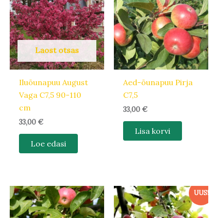
Laost otsas
Iluõunapuu August
Aed-õunapuu Pirja
Vaga C7,5 90-110
C7,5
cm
33,00
€
33,00
€
Lisa korvi
Loe edasi
UUS!