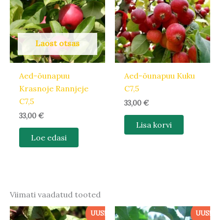
Laost otsas
Aed-õunapuu
Aed-õunapuu Kuku
Krasnoje Rannjeje
C7,5
C7,5
33,00
€
33,00
€
Lisa korvi
Loe edasi
Viimati vaadatud tooted
UUS!
UUS!