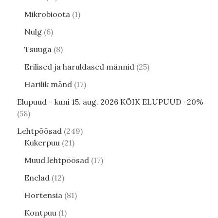
Mikrobioota
1
Nulg
6
Tsuuga
8
Erilised ja haruldased männid
25
Harilik mänd
17
Elupuud - kuni 15. aug. 2026 KÕIK ELUPUUD -20%
58
Lehtpõõsad
249
Kukerpuu
21
Muud lehtpõõsad
17
Enelad
12
Hortensia
81
Kontpuu
1