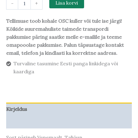
-
+
Lisa korvi
Tellimuse toob kohale OSC kuller või tule ise järgi!
Kõikide suuremahuliste taimede transpordi
pakkumise päring saatke meile e-mailile ja teeme
omapooolse pakkumise. Palun täpsustage kontakt
email, telefon ja kindlasti ka korrektne aadress.
Turvaline tasumine Eesti panga linkidega või
kaardiga
Kirjeldus
Taime kasvupotentsiaal
Sort pärineb Venemaalt. Taliõun.