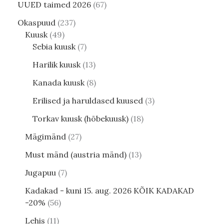
UUED taimed 2026
67
Okaspuud
237
Kuusk
49
Sebia kuusk
7
Harilik kuusk
13
Kanada kuusk
8
Erilised ja haruldased kuused
3
Torkav kuusk (hõbekuusk)
18
Mägimänd
27
Must mänd (austria mänd)
13
Jugapuu
7
Kadakad - kuni 15. aug. 2026 KÕIK KADAKAD
-20%
56
Lehis
11