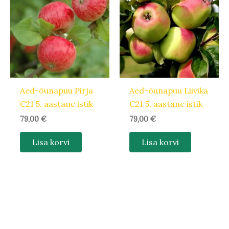
Aed-õunapuu Pirja
Aed-õunapuu Liivika
C21 5. aastane istik
C21 5. aastane istik
79,00
€
79,00
€
Lisa korvi
Lisa korvi