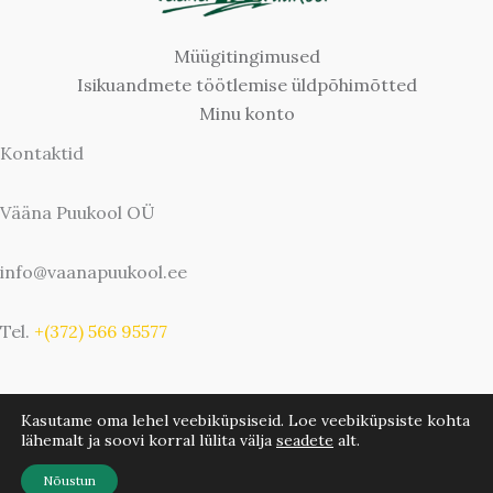
Müügitingimused
Isikuandmete töötlemise üldpõhimõtted
Minu konto
Kontaktid
Vääna Puukool OÜ
info@vaanapuukool.ee
Tel.
+(372) 566 95577
Kasutame oma lehel veebiküpsiseid. Loe veebiküpsiste kohta
lähemalt ja soovi korral lülita välja
seadete
alt.
Copyright © 2026 Vääna Puukool | Bwebbie.com
Nõustun