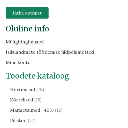
Jätka ostmist
Oluline info
Müügitingimused
Isikuandmete töötlemise üldpõhimõtted
Minu konto
Toodete kataloog
Hortensiad
78
Kõrrelised
15
Maitsetaimed -40%
12
Püsikud
72