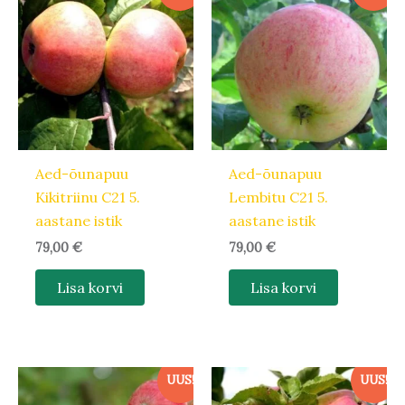
Aed-õunapuu
Aed-õunapuu
Kikitriinu C21 5.
Lembitu C21 5.
aastane istik
aastane istik
79,00
€
79,00
€
Lisa korvi
Lisa korvi
UUS!
UUS!