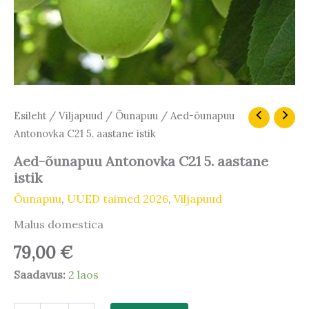
Aed-
Esileht
/
Viljapuud
/
Õunapuu
/ Aed-õunapuu
õunapuu
Antonovka C21 5. aastane istik
Antonovka
C21
Aed-õunapuu Antonovka C21 5. aastane
5.
istik
aastane
istik
Õunapuu
,
UUED taimed 2026
,
Viljapuud
kogus
Malus domestica
79,00
€
Saadavus:
2 laos