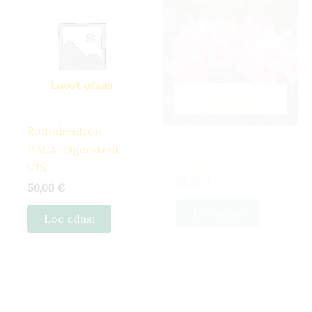
Laost otsas
Laost otsas
Rododendron
Rododenrdon
P.M.A. Tigerstedt
Haaga C15
C15
50,00
€
50,00
€
Loe edasi
Loe edasi
Hinnavahemik:
Sellel
26,50 €
tootel
kuni
582,40 €
on
mitu
varianti.