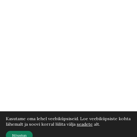
Laost otsas
Rododendron Royal
Rododendron Nova
Red C90 60-90 cm
Zembla C35
540,00
€
155,00
€
Kasutame oma lehel veebiküpsiseid. Loe veebiküpsiste kohta
lähemalt ja soovi korral lülita välja
seadete
alt.
Laost otsas
Nõustun