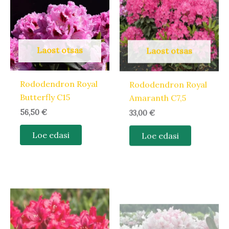
Laost otsas
Laost otsas
Rododendron Royal
Rododendron Royal
Butterfly C15
Amaranth C7,5
56,50
€
33,00
€
Loe edasi
Loe edasi