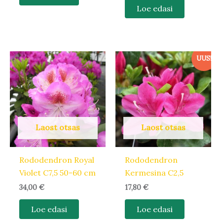
Loe edasi
UUS!
Laost otsas
Laost otsas
Rododendron Royal
Rododendron
Violet C7,5 50-60 cm
Kermesina C2,5
34,00
€
17,80
€
Loe edasi
Loe edasi