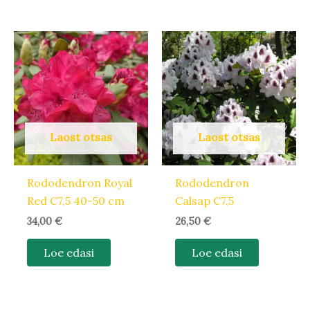
Laost otsas
Laost otsas
Rododendron Royal
Rododendron
Red C7,5 40-50 cm
Calsap C7,5
34,00
€
26,50
€
Loe edasi
Loe edasi