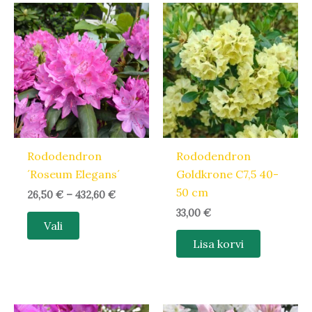
Hinnavahemik:
Sellel
26,50 €
tootel
kuni
432,60 €
on
mitu
varianti.
Valikuid
saab
teha
Rododendron
Rododendron
tootelehel.
´Roseum Elegans´
Goldkrone C7,5 40-
50 cm
26,50
€
–
432,60
€
33,00
€
Vali
Lisa korvi