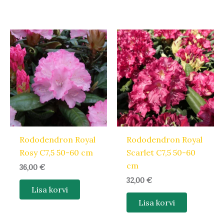
Rododendron Royal
Rododendron Royal
Rosy C7,5 50-60 cm
Scarlet C7,5 50-60
cm
36,00
€
32,00
€
Lisa korvi
Lisa korvi