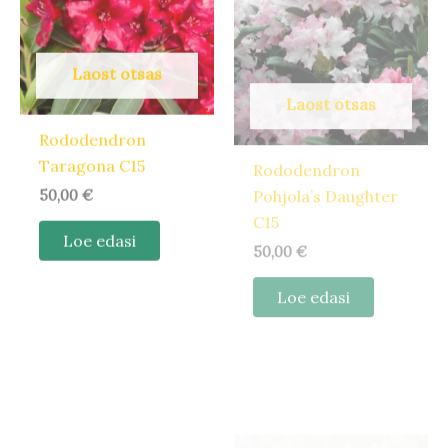
Laost otsas
Laost otsas
Rododendron
Rododendron
Taragona C15
Pohjola’s Daughter
C15
50,00
€
50,00
€
Loe edasi
Loe edasi