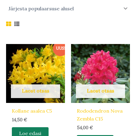
UUS!
Laost otsas
Laost otsas
Kollane asalea C5
Rododendron Nova
Zembla C15
14,50
€
54,00
€
Loe edasi