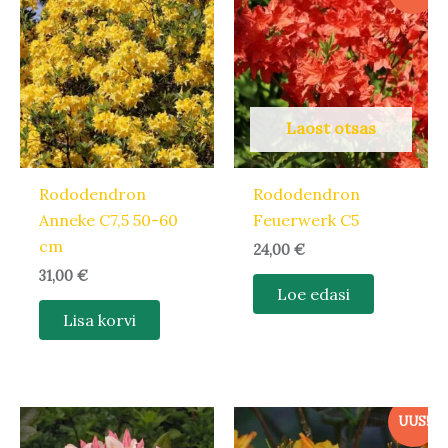
Laost otsas
Rododendron
Rododendron
Anneke C7,5 50-60
Feuerwerk C5
cm
24,00
€
31,00
€
Loe edasi
Lisa korvi
UUS!