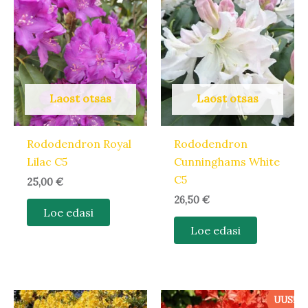
Laost otsas
Laost otsas
Rododendron Royal
Rododendron
Lilac C5
Cunninghams White
C5
25,00
€
26,50
€
Loe edasi
Loe edasi
UUS!