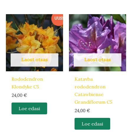
UUS!
Laost otsas
Laost otsas
Rododendron
Katavba
Klondyke C5
rododendron
Catawbiense
24,00
€
Grandiflorum C5
Loe edasi
24,00
€
Loe edasi