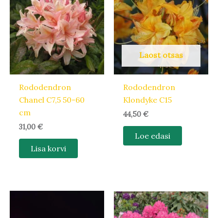
Laost otsas
Rododendron
Rododendron
Chanel C7,5 50-60
Klondyke C15
cm
44,50
€
31,00
€
Loe edasi
Lisa korvi