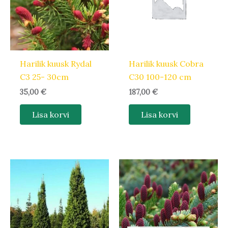
Harilik kuusk Rydal
Harilik kuusk Cobra
C3 25- 30cm
C30 100-120 cm
35,00
€
187,00
€
Lisa korvi
Lisa korvi