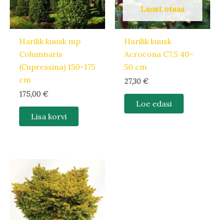
Laost otsas
Harilik kuusk mp
Harilik kuusk
Columnaris
Acrocona C7,5 40-
(Cupressina) 150-175
50 cm
cm
27,30
€
175,00
€
Loe edasi
Lisa korvi