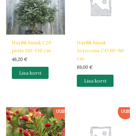
Harilik kuusk C20
Harilik kuusk
potis 110-130 cm
Acrocona C15 60-80
cm
46,20
€
69,00
€
Lisa korvi
Lisa korvi
UUS!
UUS!