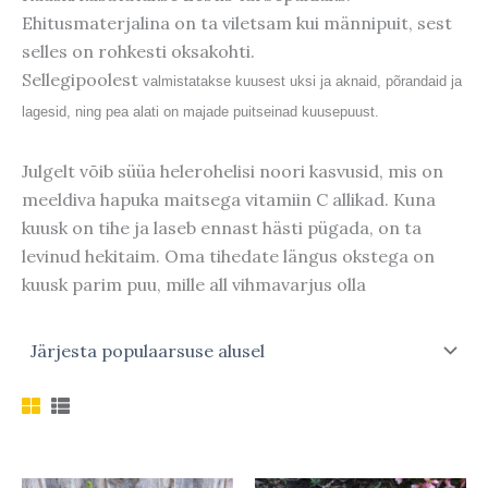
Ehitusmaterjalina on ta viletsam kui männipuit, sest
selles on rohkesti oksakohti.
Sellegipoolest
valmistatakse kuusest uksi ja aknaid, põrandaid ja
lagesid, ning pea alati on majade puitseinad kuusepuust.
Julgelt võib süüa helerohelisi noori kasvusid, mis on
meeldiva hapuka maitsega vitamiin C allikad. Kuna
kuusk on tihe ja laseb ennast hästi pügada, on ta
levinud hekitaim. Oma tihedate längus okstega on
kuusk parim puu, mille all vihmavarjus olla