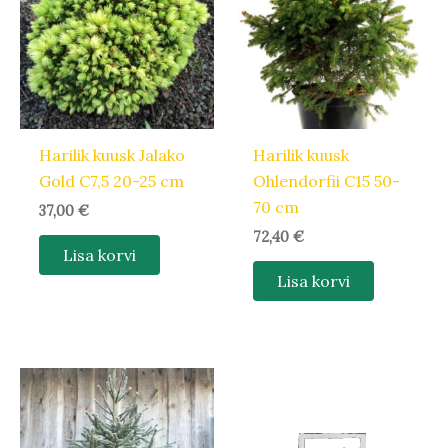
Harilik kuusk Jalako
Harilik kuusk
Gold C7,5 20-25 cm
Ohlendorfii C15 50-
70 cm
37,00
€
72,40
€
Lisa korvi
Lisa korvi