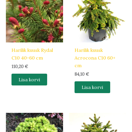
Harilik kuusk Rydal
Harilik kuusk
C10 40-60 cm
Acrocona C10 60+
cm
110,20
€
84,10
€
Lisa korvi
Lisa korvi