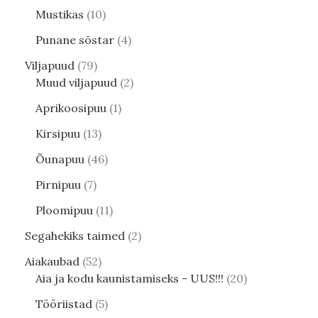
Mustikas
10
Punane sõstar
4
Viljapuud
79
Muud viljapuud
2
Aprikoosipuu
1
Kirsipuu
13
Õunapuu
46
Pirnipuu
7
Ploomipuu
11
Segahekiks taimed
2
Aiakaubad
52
Aia ja kodu kaunistamiseks - UUS!!!
20
Tööriistad
5