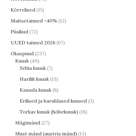
Kõrrelised
15
Maitsetaimed -40%
12
Püsikud
72
UUED taimed 2026
67
Okaspuud
237
Kuusk
49
Sebia kuusk
7
Harilik kuusk
13
Kanada kuusk
8
Erilised ja haruldased kuused
3
Torkav kuusk (hõbekuusk)
18
Mägimänd
27
Must mänd (austria mänd)
13