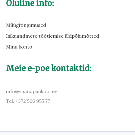
Oluline info:
Müügitingimused
Isikuandmete töötlemise üldpõhimõtted
Minu konto
Meie e-poe kontaktid:
info@vaanapuukool.ee
Tel. +372 566 955 77