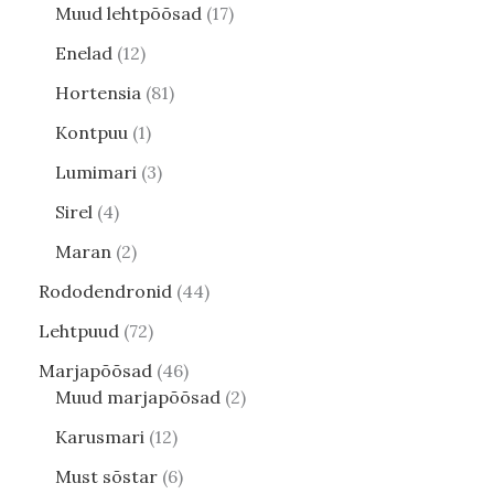
Muud lehtpõõsad
17
Enelad
12
Hortensia
81
Kontpuu
1
Lumimari
3
Sirel
4
Maran
2
Rododendronid
44
Lehtpuud
72
Marjapõõsad
46
Muud marjapõõsad
2
Karusmari
12
Must sõstar
6