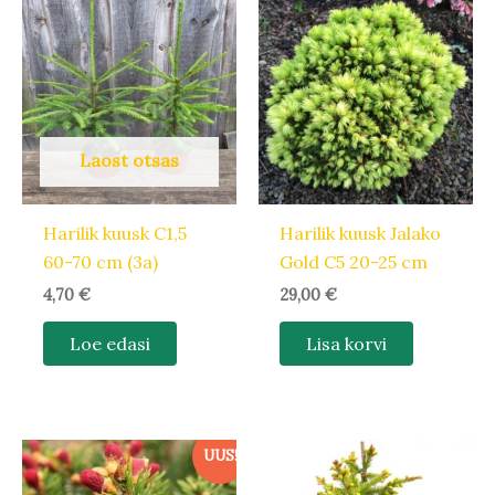
Laost otsas
Harilik kuusk C1,5
Harilik kuusk Jalako
60-70 cm (3a)
Gold C5 20-25 cm
4,70
€
29,00
€
Loe edasi
Lisa korvi
UUS!