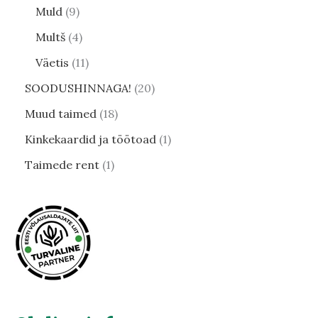
Muld
9
Multš
4
Väetis
11
SOODUSHINNAGA!
20
Muud taimed
18
Kinkekaardid ja töötoad
1
Taimede rent
1