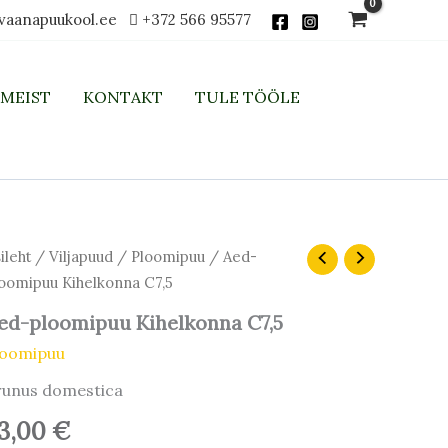
vaanapuukool.ee
+372 566 95577
MEIST
KONTAKT
TULE TÖÖLE
ileht
/
Viljapuud
/
Ploomipuu
/ Aed-
oomipuu Kihelkonna C7,5
ed-ploomipuu Kihelkonna C7,5
loomipuu
runus domestica
3,00
€