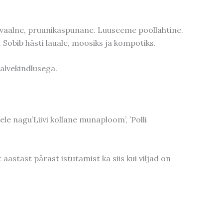
 ovaalne, pruunikaspunane. Luuseeme poollahtine.
 Sobib hästi lauale, moosiks ja kompotiks.
talvekindlusega.
le nagu’Liivi kollane munaploom’, ’Polli
aastast pärast istutamist ka siis kui viljad on