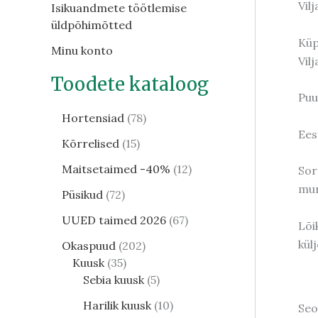
Vil
Isikuandmete töötlemise
üldpõhimõtted
Küp
Minu konto
Vil
Toodete kataloog
Puu
Hortensiad
78
Ees
Kõrrelised
15
Maitsetaimed -40%
12
Sor
mun
Püsikud
72
UUED taimed 2026
67
Lõi
kül
Okaspuud
202
Kuusk
35
Sebia kuusk
5
Harilik kuusk
10
Seo