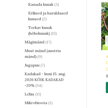
Kanada kuusk
3
Erilised ja haruldased
kuused
2
Torkav kuusk
(hõbekuusk)
15
Mägimänd
17
Must mänd (austria
mänd)
9
O
Jugapuu
7
C
Kadakad - kuni 15. aug.
3
2026 KÕIK KADAKAD
-20%
54
Lehis
11
Mikrobioota
1