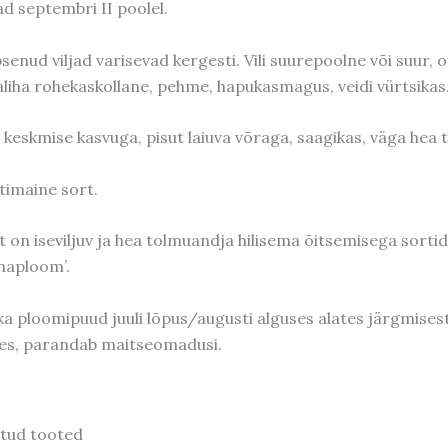
jad septembri II poolel.
senud viljad varisevad kergesti. Vili suurepoolne või suur,
jaliha rohekaskollane, pehme, hapukasmagus, veidi vürtsikas.
 keskmise kasvuga, pisut laiuva võraga, saagikas, väga hea 
timaine sort.
t on iseviljuv ja hea tolmuandja hilisema õitsemisega sortide
aploom’.
ka ploomipuud juuli lõpus/augusti alguses alates järgmisest 
jes, parandab maitseomadusi.
tud tooted