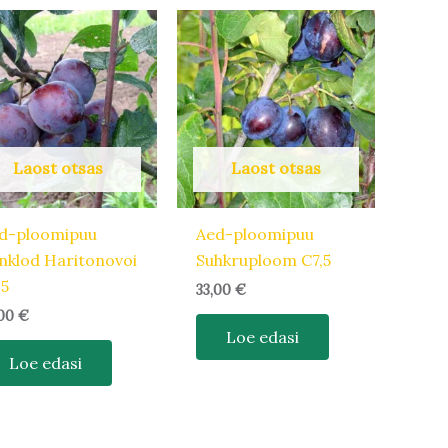
Laost otsas
Laost otsas
d-ploomipuu
Aed-ploomipuu
nklod Haritonovoi
Suhkruploom C7,5
,5
33,00
€
,00
€
Loe edasi
Loe edasi