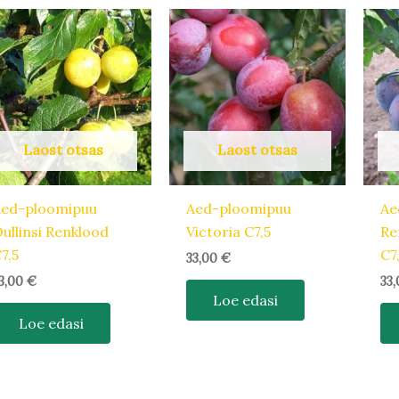
Laost otsas
Laost otsas
Aed-ploomipuu
Aed-ploomipuu
Ae
ullinsi Renklood
Victoria C7,5
Re
7,5
C7
33,00
€
3,00
€
33
Loe edasi
Loe edasi