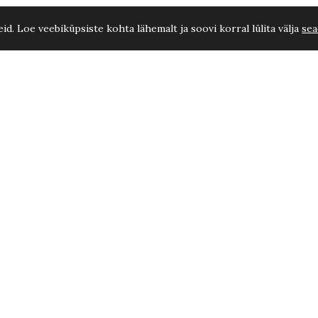
d. Loe veebiküpsiste kohta lähemalt ja soovi korral lülita välja
sea
Müügitingimused
Isikuandmete töötlemise üldpõhimõtted