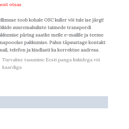
ost otsas
llimuse toob kohale OSC kuller või tule ise järgi!
ikide suuremahuliste taimede transpordi
kkumise päring saatke meile e-mailile ja teeme
mapooolse pakkumise. Palun täpsustage kontakt
ail, telefon ja kindlasti ka korrektne aadress.
Turvaline tasumine Eesti panga linkidega või
kaardiga