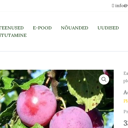
info@
TEENUSED
E-POOD
NÕUANDED
UUDISED
STUTAMINE
Es
pl
A
P
P
3