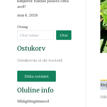
kahjurid: Kuidas päästa oma
aed?
mai 6, 2026
Otsing
Otsi
Ostukorv
Ostukorvis ei ole tooteid.
Jätka ostmist
Kir
Oluline info
Hil
Müügitingimused