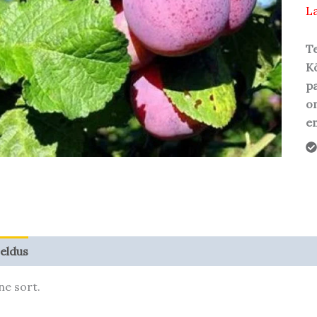
La
Te
Kõ
pa
o
em
jeldus
Taime kasvupotentsiaal
ine sort.