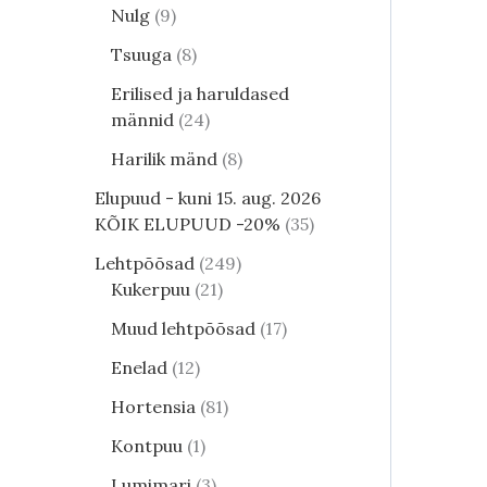
Nulg
9
Tsuuga
8
Erilised ja haruldased
männid
24
Harilik mänd
8
Elupuud - kuni 15. aug. 2026
KÕIK ELUPUUD -20%
35
Lehtpõõsad
249
Kukerpuu
21
Muud lehtpõõsad
17
Enelad
12
Hortensia
81
Kontpuu
1
Lumimari
3