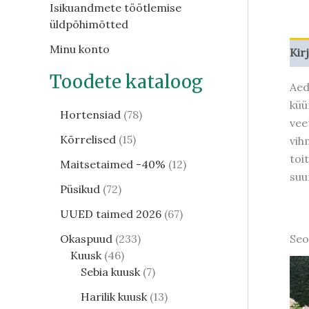
Isikuandmete töötlemise
üldpõhimõtted
Minu konto
Kir
Toodete kataloog
Aed
küü
Hortensiad
78
vee
Kõrrelised
15
vih
toi
Maitsetaimed -40%
12
suu
Püsikud
72
UUED taimed 2026
67
Seo
Okaspuud
233
Kuusk
46
Sebia kuusk
7
Harilik kuusk
13