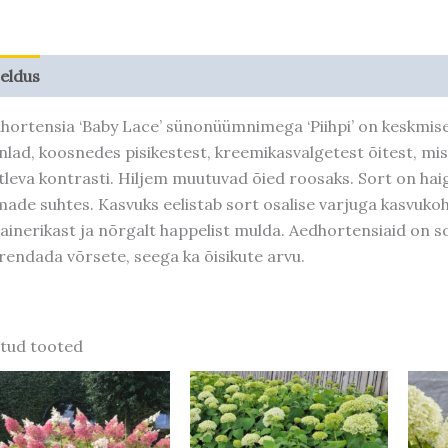
jeldus
Taime kasvupotentsiaal
hortensia ‘Baby Lace’ sünonüümnimega ‘Piihpi’ on keskmis
nlad, koosnedes pisikestest, kreemikasvalgetest õitest, m
tleva kontrasti. Hiljem muutuvad õied roosaks. Sort on haig
made suhtes. Kasvuks eelistab sort osalise varjuga kasvukoh
tainerikast ja nõrgalt happelist mulda. Aedhortensiaid on so
rendada võrsete, seega ka õisikute arvu.
tud tooted
Hinnavahemik:
Sellel
14,90 €
tootel
kuni
21,00 €
on