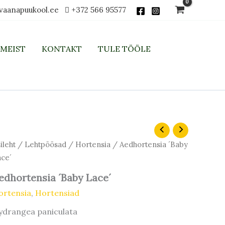
vaanapuukool.ee
+372 566 95577
MEIST
KONTAKT
TULE TÖÖLE
dhortensia
aby
ileht
/
Lehtpõõsad
/
Hortensia
/ Aedhortensia ´Baby
ce
ce´
gus
edhortensia ´Baby Lace´
ortensia
,
Hortensiad
ydrangea paniculata