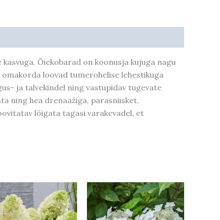
e kasvuga. Õiekobarad on koonusja kujuga nagu
is omakorda loovad tumerohelise lehestikuga
us- ja talvekindel ning vastupidav tugevate
ta ning hea drenaažiga, parasniisket,
ovitatav lõigata tagasi varakevadel, et