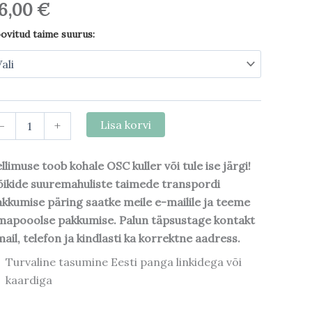
6,00
€
ovitud taime suurus:
-
+
Lisa korvi
llimuse toob kohale OSC kuller või tule ise järgi!
ikide suuremahuliste taimede transpordi
kkumise päring saatke meile e-mailile ja teeme
mapooolse pakkumise. Palun täpsustage kontakt
ail, telefon ja kindlasti ka korrektne aadress.
Turvaline tasumine Eesti panga linkidega või
kaardiga