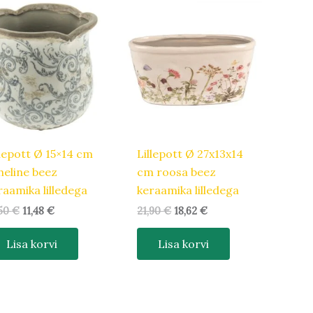
Algne
Praegune
Algne
Praegune
hind
hind
hind
hind
oli:
on:
oli:
on:
13,50 €.
11,48 €.
21,90 €.
18,62 €.
llepott Ø 15×14 cm
Lillepott Ø 27x13x14
heline beez
cm roosa beez
raamika lilledega
keraamika lilledega
,50
€
11,48
€
21,90
€
18,62
€
Lisa korvi
Lisa korvi