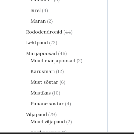
Sirel
4
Maran
2
Rododendronid
44
Lehtpuud
72
Marjapõõsad
46
Muud marjapõõsad
2
Karusmari
12
Must sõstar
6
Mustikas
10
Punane sõstar
4
Viljapuud
79
Muud viljapuud
2
Aprikoosipuu
1