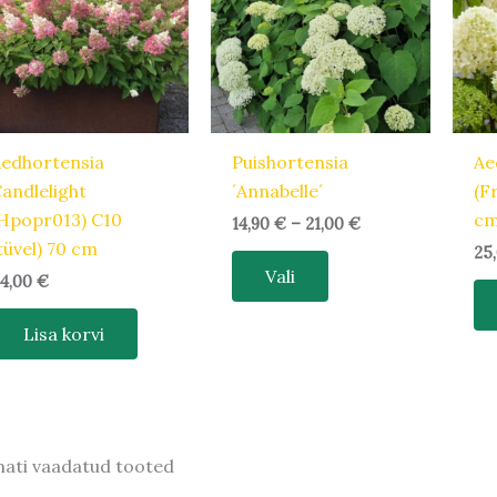
mitu
varianti.
Valikuid
saab
teha
tootelehel.
edhortensia
Puishortensia
Ae
andlelight
´Annabelle´
(F
Hpopr013) C10
c
14,90
€
–
21,00
€
tüvel) 70 cm
25
Vali
4,00
€
Lisa korvi
mati vaadatud tooted