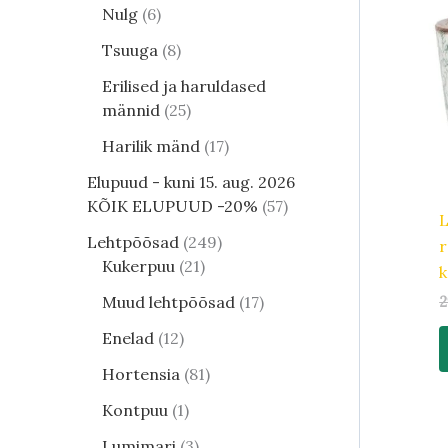
Nulg
6
Tsuuga
8
Erilised ja haruldased
männid
25
Harilik mänd
17
Elupuud - kuni 15. aug. 2026
KÕIK ELUPUUD -20%
57
L
Lehtpõõsad
249
r
Kukerpuu
21
k
Muud lehtpõõsad
17
2
Enelad
12
Hortensia
81
Kontpuu
1
Lumimari
3