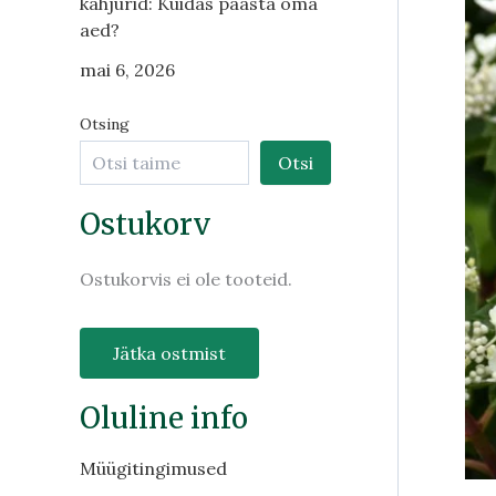
kahjurid: Kuidas päästa oma
aed?
mai 6, 2026
Otsing
Otsi
Ostukorv
Ostukorvis ei ole tooteid.
Jätka ostmist
Oluline info
Müügitingimused