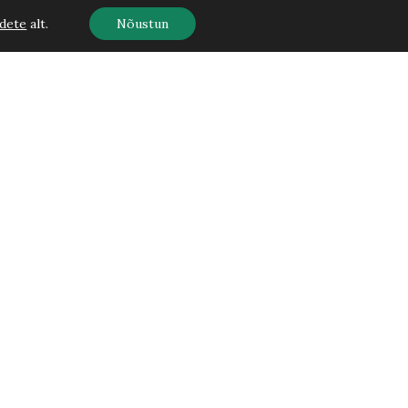
dete
alt.
Nõustun
Kontaktid
Vääna Puukool OÜ