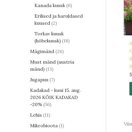
Kanada kuusk
6
Erilised ja haruldased
kuused
2
Torkav kuusk
(hõbekuusk)
18
A
C
Mägimänd
26
(
Must mänd (austria
(
mänd)
13
5
Jugapuu
7
Kadakad - kuni 15. aug.
2026 KÕIK KADAKAD
-20%
56
Lehis
11
Vii
Mikrobioota
1