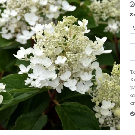
2
So
Te
Kõ
pa
o
em