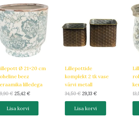
Algne
Praegune
Algne
Praegune
hind
hind
hind
hind
oli:
on:
oli:
on:
29,90 €.
25,42 €.
34,50 €.
29,33 €.
illepott Ø 21×20 cm
Lillepottide
Li
oheline beez
komplekt 2 tk vase
ro
eraamika lilledega
värvi metall
ke
9,90
€
25,42
€
34,50
€
29,33
€
13
Lisa korvi
Lisa korvi