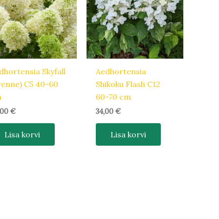
dhortensia Skyfall
Aedhortensia
renne) C5 40-60
Shikoku Flash C12
m
60-70 cm
,00
€
34,00
€
Lisa korvi
Lisa korvi