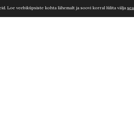
d. Loe veebiküpsiste kohta lähemalt ja soovi korral lülita välja
sea
Müügitingimused
Isikuandmete töötlemise üldpõhimõtted