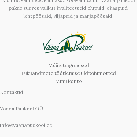
Müüme vaid meie kliimasse sobivaid taimi. Vääna puukool
pakub suures valikus kvaliteetseid elupuid, okaspuid,
lehtpõõsaid, viljapuid ja marjapõõsaid!
Müügitingimused
Isikuandmete töötlemise üldpõhimõtted
Minu konto
Kontaktid
Vääna Puukool OÜ
info@vaanapuukool.ee