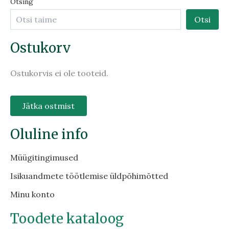
Otsing
Otsi
Ostukorv
Ostukorvis ei ole tooteid.
Jätka ostmist
Oluline info
Müügitingimused
Isikuandmete töötlemise üldpõhimõtted
Minu konto
Toodete kataloog