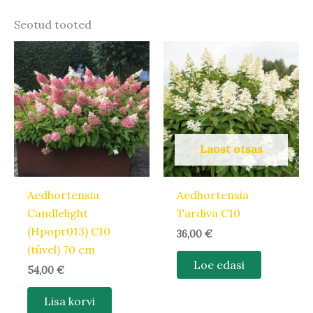
Seotud tooted
Laost otsas
Aedhortensia
Aedhortensia
Candlelight
Tardiva C10
(Hpopr013) C10
36,00
€
(tüvel) 70 cm
Loe edasi
54,00
€
Lisa korvi