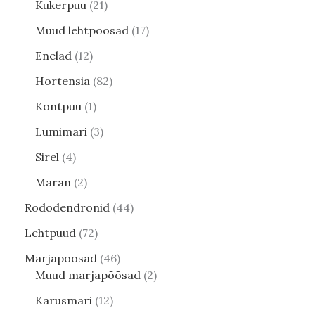
Kukerpuu
21
Muud lehtpõõsad
17
Enelad
12
Hortensia
82
Kontpuu
1
Lumimari
3
Sirel
4
Maran
2
Rododendronid
44
Lehtpuud
72
Marjapõõsad
46
Muud marjapõõsad
2
Karusmari
12