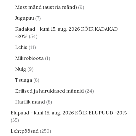
Must mänd (austria mänd)
9
Jugapuu
7
Kadakad - kuni 15. aug. 2026 KÕIK KADAKAD
-20%
54
Lehis
11
Mikrobioota
1
Nulg
9
Tsuuga
8
Erilised ja haruldased männid
24
Harilik mänd
8
Elupuud - kuni 15. aug. 2026 KÕIK ELUPUUD -20%
35
Lehtpõõsad
250