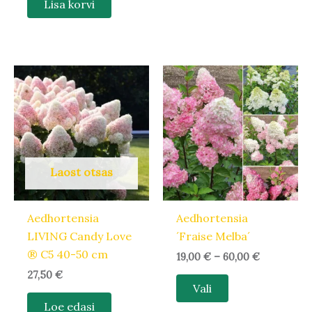
Lisa korvi
Hinnavahem
Sellel
19,00 €
tootel
kuni
60,00 €
on
mitu
varianti.
Valikuid
Laost otsas
saab
teha
Aedhortensia
Aedhortensia
tootelehel.
LIVING Candy Love
´Fraise Melba´
® C5 40-50 cm
19,00
€
–
60,00
€
27,50
€
Vali
Loe edasi