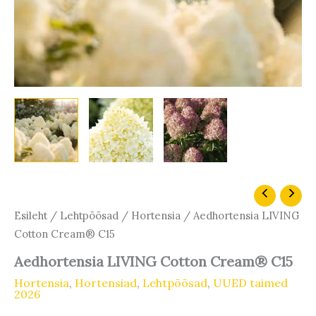
Esileht
/
Lehtpõõsad
/
Hortensia
/ Aedhortensia LIVING
Cotton Cream® C15
Aedhortensia LIVING Cotton Cream® C15
Hortensia
,
Hortensiad
,
Lehtpõõsad
,
UUED taimed
2026