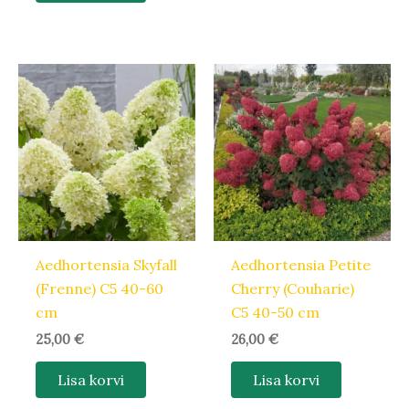
Aedhortensia Skyfall
Aedhortensia Petite
(Frenne) C5 40-60
Cherry (Couharie)
cm
C5 40-50 cm
25,00
€
26,00
€
Lisa korvi
Lisa korvi