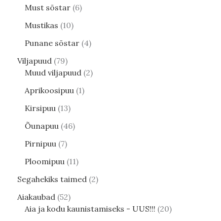
Must sõstar
6
Mustikas
10
Punane sõstar
4
Viljapuud
79
Muud viljapuud
2
Aprikoosipuu
1
Kirsipuu
13
Õunapuu
46
Pirnipuu
7
Ploomipuu
11
Segahekiks taimed
2
Aiakaubad
52
Aia ja kodu kaunistamiseks - UUS!!!
20