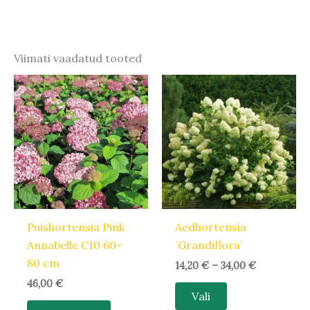
Viimati vaadatud tooted
Hinnavahem
Sellel
14,20 €
tootel
kuni
34,00 €
on
mitu
varianti.
Valikuid
saab
teha
Puishortensia Pink
Aedhortensia
tootelehel.
Annabelle C10 60-
´Grandiflora´
80 cm
14,20
€
–
34,00
€
46,00
€
Vali