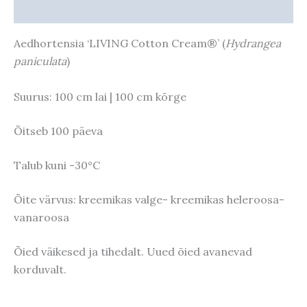
Taime kasvupotentsiaal
Aedhortensia ‘LIVING Cotton Cream®’ (
Hydrangea
paniculata
)
Suurus: 100 cm lai | 100 cm kõrge
Õitseb 100 päeva
Talub kuni -30°C
Õite värvus: kreemikas valge- kreemikas heleroosa-
vanaroosa
Õied väikesed ja tihedalt. Uued õied avanevad
korduvalt.