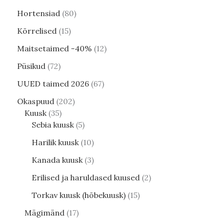
Hortensiad
80
Kõrrelised
15
Maitsetaimed -40%
12
Püsikud
72
UUED taimed 2026
67
Okaspuud
202
Kuusk
35
Sebia kuusk
5
Harilik kuusk
10
Kanada kuusk
3
Erilised ja haruldased kuused
2
Torkav kuusk (hõbekuusk)
15
Mägimänd
17