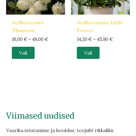
saab
saab
teha
teha
Aedhortensia
Aedhortensia ´Little
tootelehel.
tootelehel.
´Phantom´
Fresco´
16,00
€
–
49,00
€
14,20
€
–
45,90
€
Vali
Vali
Viimased uudised
Vaarika istutamine ja hooldus: teejuht rikkaliku