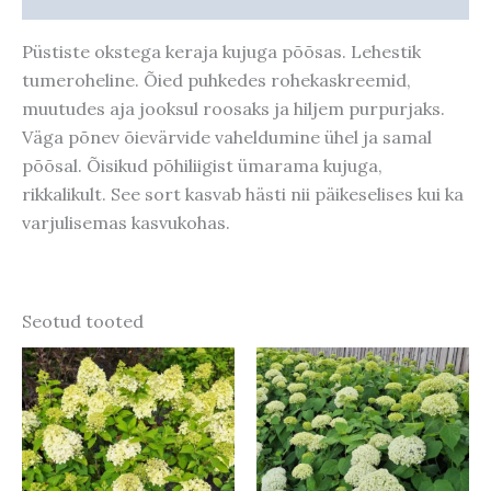
Püstiste okstega keraja kujuga põõsas. Lehestik
tumeroheline. Õied puhkedes rohekaskreemid,
muutudes aja jooksul roosaks ja hiljem purpurjaks.
Väga põnev õievärvide vaheldumine ühel ja samal
põõsal. Õisikud põhiliigist ümarama kujuga,
rikkalikult. See sort kasvab hästi nii päikeselises kui ka
varjulisemas kasvukohas.
Seotud tooted
Hinnavahemik:
Sellel
24,00 €
tootel
kuni
130,00 €
on
mitu
varianti.