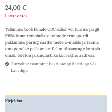
24,00
€
Laost otsas
Tellimuse toob kohale OSC kuller või tule ise järgi!
Kõikide suuremahuliste taimede transpordi
pakkumise päring saatke meile e-mailile ja teeme
omapooolse pakkumise. Palun täpsustage kontakt
email, telefon ja kindlasti ka korrektne aadress.
Turvaline tasumine Eesti panga linkidega või
kaardiga
Kirjeldus
Taime kasvupotentsiaal