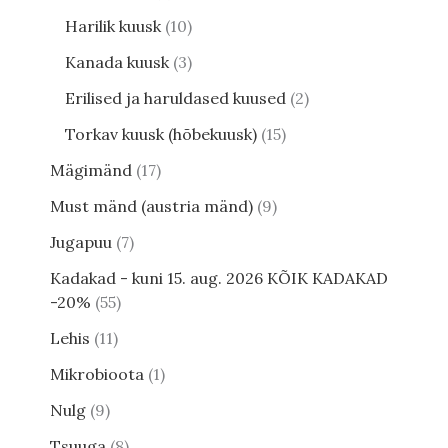
Harilik kuusk
10
Kanada kuusk
3
Erilised ja haruldased kuused
2
Torkav kuusk (hõbekuusk)
15
Mägimänd
17
Must mänd (austria mänd)
9
Jugapuu
7
Kadakad - kuni 15. aug. 2026 KÕIK KADAKAD
-20%
55
Lehis
11
Mikrobioota
1
Nulg
9
Tsuuga
8