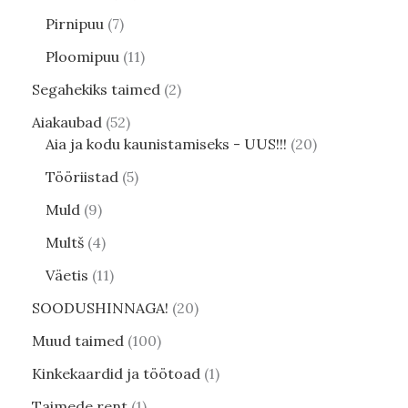
Pirnipuu
7
Ploomipuu
11
Segahekiks taimed
2
Aiakaubad
52
Aia ja kodu kaunistamiseks - UUS!!!
20
Tööriistad
5
Muld
9
Multš
4
Väetis
11
SOODUSHINNAGA!
20
Muud taimed
100
Kinkekaardid ja töötoad
1
Taimede rent
1