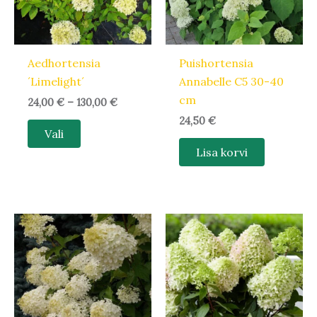
Valikuid
saab
teha
Aedhortensia
Puishortensia
tootelehel.
´Limelight´
Annabelle C5 30-40
cm
24,00
€
–
130,00
€
24,50
€
Vali
Lisa korvi
Hinnavahemik:
Hinnavahem
Sellel
Sellel
16,00 €
14,20 €
tootel
tootel
kuni
kuni
49,00 €
45,90 €
on
on
mitu
mitu
varianti.
varianti.
Valikuid
Valikuid