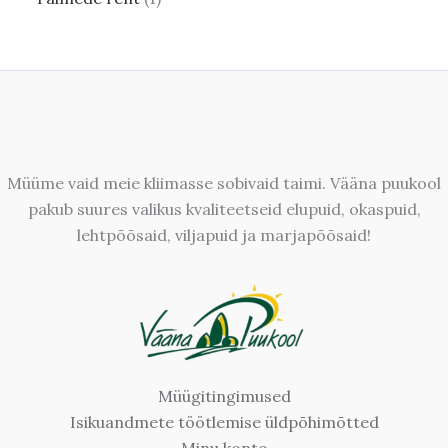
Müüme vaid meie kliimasse sobivaid taimi. Vääna puukool
pakub suures valikus kvaliteetseid elupuid, okaspuid,
lehtpõõsaid, viljapuid ja marjapõõsaid!
Müügitingimused
Isikuandmete töötlemise üldpõhimõtted