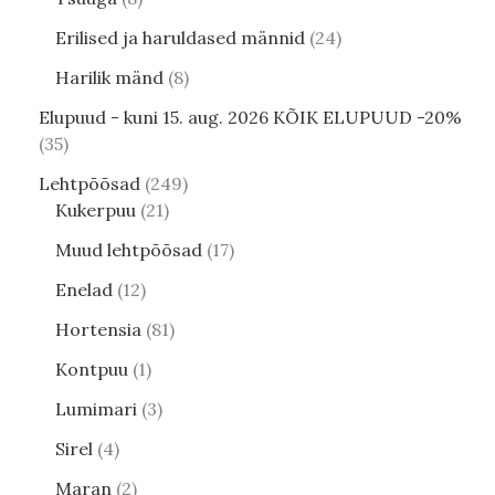
Erilised ja haruldased männid
24
Harilik mänd
8
Elupuud - kuni 15. aug. 2026 KÕIK ELUPUUD -20%
35
Lehtpõõsad
249
Kukerpuu
21
Muud lehtpõõsad
17
Enelad
12
Hortensia
81
Kontpuu
1
Lumimari
3
Sirel
4
Maran
2