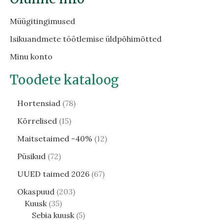
Müügitingimused
Isikuandmete töötlemise üldpõhimõtted
Minu konto
Toodete kataloog
Hortensiad
78
Kõrrelised
15
Maitsetaimed -40%
12
Püsikud
72
UUED taimed 2026
67
Okaspuud
203
Kuusk
35
Sebia kuusk
5