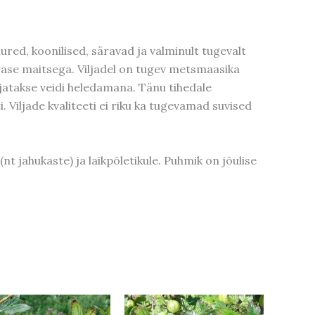
uured, koonilised, säravad ja valminult tugevalt
ärase maitsega. Viljadel on tugev metsmaasika
jatakse veidi heledamana. Tänu tihedale
. Viljade kvaliteeti ei riku ka tugevamad suvised
nt jahukaste) ja laikpõletikule. Puhmik on jõulise