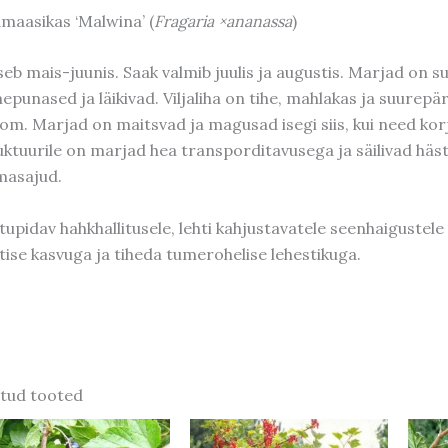
maasikas ‘Malwina’ (
Fragaria ×ananassa
)
seb mais-juunis. Saak valmib juulis ja augustis. Marjad on s
epunased ja läikivad. Viljaliha on tihe, mahlakas ja suurep
om. Marjad on maitsvad ja magusad isegi siis, kui need kor
uktuurile on marjad hea transporditavusega ja säilivad hästi
masajud.
tupidav hahkhallitusele, lehti kahjustavatele seenhaigustele (
tise kasvuga ja tiheda tumerohelise lehestikuga.
tud tooted