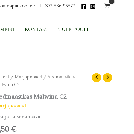
vaanapuukool.ee
+372 566 95577
MEIST
KONTAKT
TULE TÖÖLE
dmaasikas
ileht
/
Marjapõõsad
/ Aedmaasikas
lwina
lwina C2
gus
edmaasikas Malwina C2
arjapõõsad
ragaria ×ananassa
,50
€