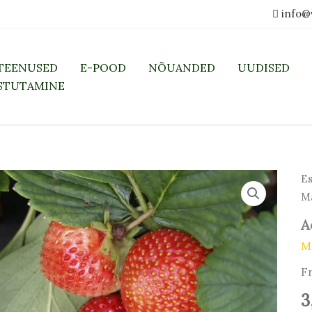
info@
TEENUSED
E-POOD
NÕUANDED
UUDISED
STUTAMINE
Ae
Es
Ma
Ma
C2
ko
A
M
F
3