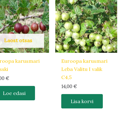
Laost otsas
roopa karusmari
Euroopa karusmari
sski
Leba Valitu I valik
C4,5
,00
€
14,00
€
Loe edasi
Lisa korvi