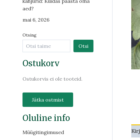
kahjurid: Kuidas päästa oma
aed?
mai 6, 2026
Otsing
Otsi
Ostukorv
Ostukorvis ei ole tooteid.
Jätka ostmist
Oluline info
Kir
Müügitingimused