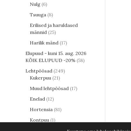
Nulg
6
Tsuuga
8
Erilised ja haruldased
männid
25
Harilik mänd
17
Elupuud - kuni 15. aug. 2026
KÕIK ELUPUUD -20%
58
Lehtpõõsad
249
Kukerpuu
21
Muud lehtpõõsad
17
Enelad
12
Hortensia
81
Kontpuu
1
Lumimari
3