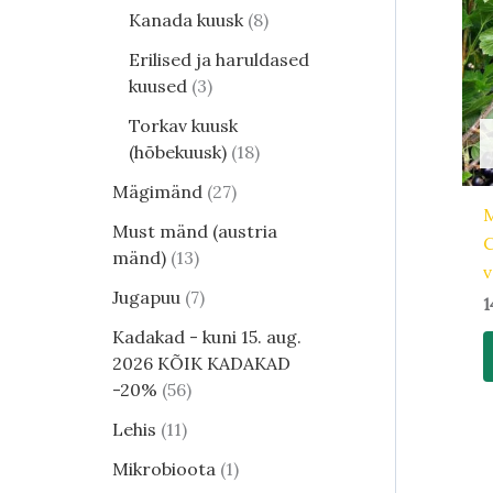
Kanada kuusk
8
Erilised ja haruldased
kuused
3
Torkav kuusk
(hõbekuusk)
18
Mägimänd
27
M
Must mänd (austria
C
mänd)
13
v
Jugapuu
7
1
Kadakad - kuni 15. aug.
2026 KÕIK KADAKAD
-20%
56
Lehis
11
Mikrobioota
1