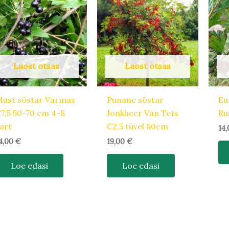
Laost otsas
Laost otsas
ust sõstar Varmas
Punane sõstar
Eu
7,5 50-70 cm 4-8
Jonkheer Van Tets
Ru
art
C2,5 tüvel 80cm
14
4,00
€
19,00
€
Loe edasi
Loe edasi