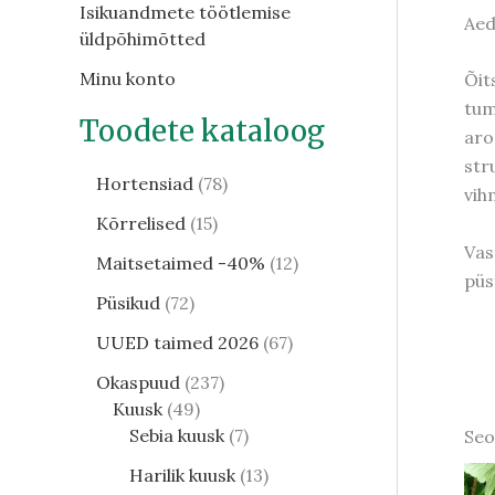
Isikuandmete töötlemise
Aed
üldpõhimõtted
Minu konto
Õit
tum
Toodete kataloog
aro
str
Hortensiad
78
vih
Kõrrelised
15
Vas
Maitsetaimed -40%
12
püs
Püsikud
72
UUED taimed 2026
67
Okaspuud
237
Kuusk
49
Sebia kuusk
7
Seo
Harilik kuusk
13