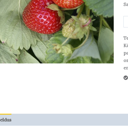
S
Te
Kõ
pa
o
em
jeldus