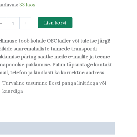
aadavus:
33 laos
-
+
Lisa korvi
llimuse toob kohale OSC kuller või tule ise järgi!
ikide suuremahuliste taimede transpordi
kkumise päring saatke meile e-mailile ja teeme
mapooolse pakkumise. Palun täpsustage kontakt
ail, telefon ja kindlasti ka korrektne aadress.
Turvaline tasumine Eesti panga linkidega või
kaardiga