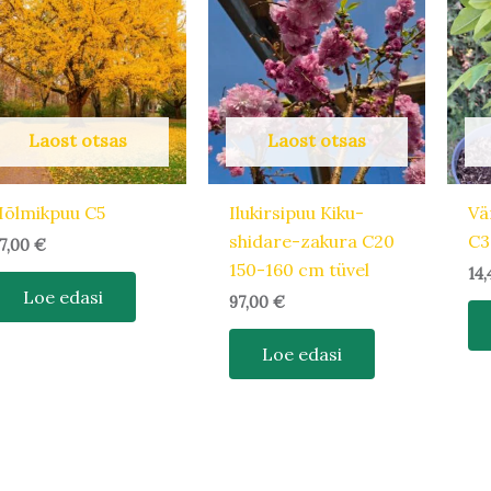
Laost otsas
Laost otsas
õlmikpuu C5
Ilukirsipuu Kiku-
Vä
shidare-zakura C20
C3
7,00
€
150-160 cm tüvel
14
Loe edasi
97,00
€
Loe edasi