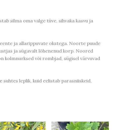
stab silma oma valge tüve, sihvaka kasvu ja
peente ja allarippuvate okstega. Noorte puude
mustjas ja sügavalt lõhenenud korp. Noored
on kolmnurksed või rombjad, sügisel värvuvad
suhtes leplik, kuid eelistab parasniiskeid,