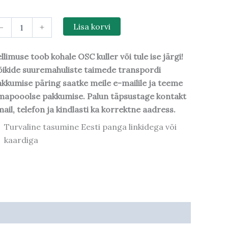
-
+
Lisa korvi
llimuse toob kohale OSC kuller või tule ise järgi!
ikide suuremahuliste taimede transpordi
kkumise päring saatke meile e-mailile ja teeme
mapooolse pakkumise. Palun täpsustage kontakt
ail, telefon ja kindlasti ka korrektne aadress.
Turvaline tasumine Eesti panga linkidega või
kaardiga