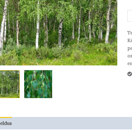
Te
Kõ
pa
o
em
jeldus
Taime kasvupotentsiaal