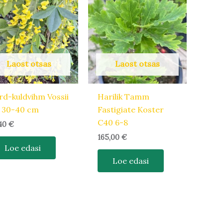
Laost otsas
Laost otsas
rd-kuldvihm Vossii
Harilik Tamm
 30-40 cm
Fastigiate Koster
C40 6-8
,40
€
165,00
€
Loe edasi
Loe edasi