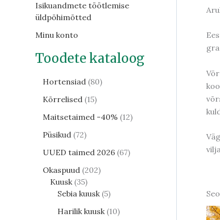
Isikuandmete töötlemise
Aru
üldpõhimõtted
Ees
Minu konto
gra
Toodete kataloog
Võr
Hortensiad
80
koo
võr
Kõrrelised
15
kul
Maitsetaimed -40%
12
Püsikud
72
Väg
vilj
UUED taimed 2026
67
Okaspuud
202
Kuusk
35
Sebia kuusk
5
Seo
Harilik kuusk
10