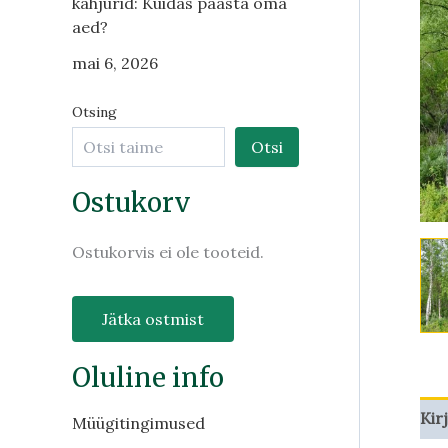
kahjurid: Kuidas päästa oma
aed?
mai 6, 2026
Otsing
Otsi
Ostukorv
Ostukorvis ei ole tooteid.
Jätka ostmist
Oluline info
Kir
Müügitingimused