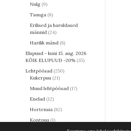
Nulg
9
Tsuuga
8
Erilised ja haruldased
männid
24
Harilik mänd
8
Elupuud - kuni 15. aug. 2026
KÕIK ELUPUUD -20%
35
Lehtpõõsad
250
Kukerpuu
21
Muud lehtpõõsad
17
Enelad
12
Hortensia
82
Kontpuu
1
Lumimari
3