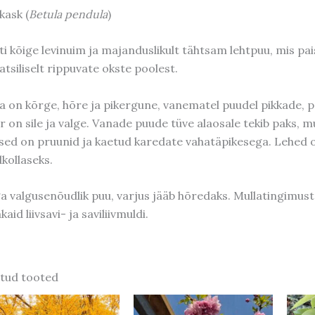
kask (
Betula pendula
)
ti kõige levinuim ja majanduslikult tähtsam lehtpuu, mis pai
atsiliselt rippuvate okste
poolest.
a on kõrge, hõre ja pikergune, vanematel puudel pikkade, 
r on sile ja valge. Vanade puude tüve alaosale tekib paks, 
sed on pruunid ja kaetud karedate vahatäpikesega. Lehed 
dkollaseks.
a valgusenõudlik puu, varjus jääb hõredaks. Mullatingimuste 
akaid liivsavi- ja saviliivmuldi.
tud tooted