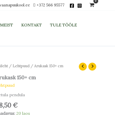
vaanapuukool.ee
+372 566 95577
MEIST
KONTAKT
TULE TÖÖLE
ukask
ileht
/
Lehtpuud
/ Arukask 150+ cm
0+
m
rukask 150+ cm
gus
ehtpuud
tula pendula
8,50
€
aadavus:
20 laos