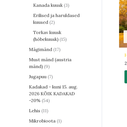
Kanada kuusk
3
Erilised ja haruldased
kuused
2
Torkav kuusk
(hõbekuusk)
15
Mägimänd
17
H
Must mänd (austria
2
mänd)
9
Jugapuu
7
Kadakad - kuni 15. aug.
2026 KÕIK KADAKAD
-20%
54
Lehis
11
Mikrobioota
1