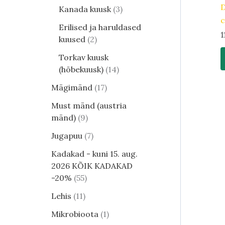
D
Kanada kuusk
3
Erilised ja haruldased
1
kuused
2
Torkav kuusk
(hõbekuusk)
14
Mägimänd
17
Must mänd (austria
mänd)
9
Jugapuu
7
Kadakad - kuni 15. aug.
2026 KÕIK KADAKAD
-20%
55
Lehis
11
Mikrobioota
1