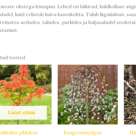
puvate okstega leinapuu. Lehed on läikivad, kuldkollase süg
dadel, kuid eelistab kuiva kasvukohta. Talub liigniiskust, s
remates aedades, taludes, parkides ja haljasaladel soolot
stamist.
tud tooted
Laost otsas
ahhalini pihlakas
Raagremmelgas
Ha