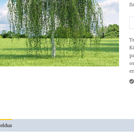
S
Te
Kõ
pa
o
em
jeldus