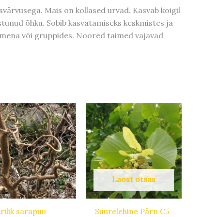
isvärvusega. Mais on kollased urvad. Kasvab kõigil
aastunud õhku. Sobib kasvatamiseks keskmistes ja
aimena või gruppides. Noored taimed vajavad
Laost otsas
rilik sarapuu
Suurelehine Pärn C5