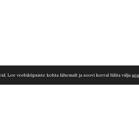
d. Loe veebiküpsiste kohta lähemalt ja soovi korral lülita välja
sea
cm