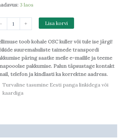
aadavus:
3 laos
-
+
Lisa korvi
llimuse toob kohale OSC kuller või tule ise järgi!
ikide suuremahuliste taimede transpordi
kkumise päring saatke meile e-mailile ja teeme
mapooolse pakkumise. Palun täpsustage kontakt
ail, telefon ja kindlasti ka korrektne aadress.
Turvaline tasumine Eesti panga linkidega või
kaardiga