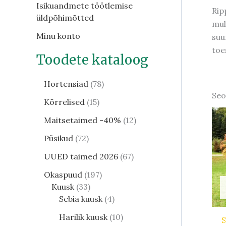
Isikuandmete töötlemise
Rip
üldpõhimõtted
mul
Minu konto
suu
toe
Toodete kataloog
Hortensiad
78
Seo
Kõrrelised
15
Maitsetaimed -40%
12
Püsikud
72
UUED taimed 2026
67
Okaspuud
197
Kuusk
33
Sebia kuusk
4
Harilik kuusk
10
S