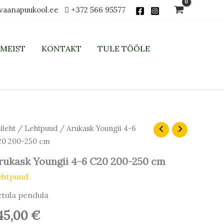
vaanapuukool.ee
+372 566 95577
MEIST
KONTAKT
TULE TÖÖLE
ukask
ileht
/
Lehtpuud
/ Arukask Youngii 4-6
ungii
20 200-250 cm
rukask Youngii 4-6 C20 200-250 cm
0
ehtpuud
0-
0
tula pendula
m
gus
45,00
€