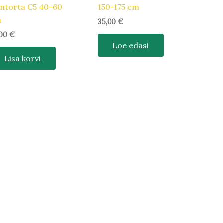
ntorta C5 40-60
150-175 cm
m
35,00
€
,00
€
Loe edasi
Lisa korvi