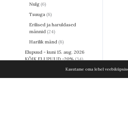
Nulg
6
Tsuuga
8
Erilised ja haruldased
männid
24
Harilik mänd
8
Elupuud - kuni 15. aug. 2026
KÕIK ELUPUUD -20%
34
Lehtpõõsad
249
Kasutame oma lehel veebiküpsisei
Kukerpuu
21
Muud lehtpõõsad
17
Arukask Youngii 4-6 C20 200-250 
Enelad
12
Hortensia
81
Kontpuu
1
Lumimari
3