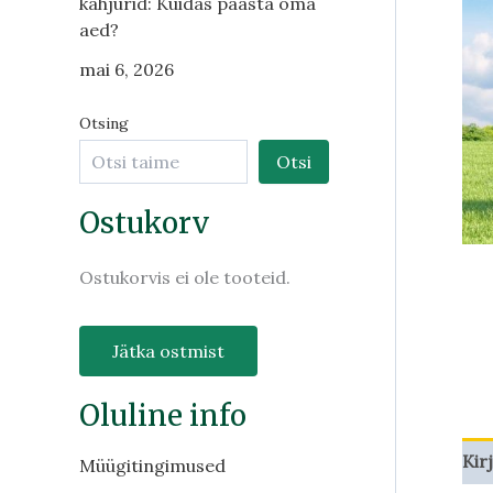
kahjurid: Kuidas päästa oma
aed?
mai 6, 2026
Otsing
Otsi
Ostukorv
Ostukorvis ei ole tooteid.
Jätka ostmist
Oluline info
Kir
Müügitingimused