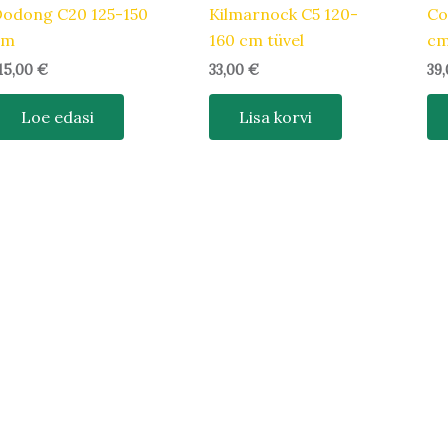
odong C20 125-150
Kilmarnock C5 120-
Co
cm
160 cm tüvel
c
15,00
€
33,00
€
39
Loe edasi
Lisa korvi