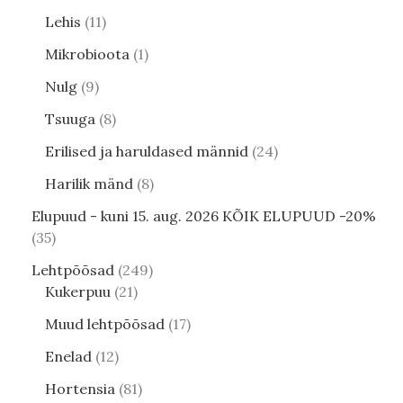
Lehis
11
Mikrobioota
1
Nulg
9
Tsuuga
8
Erilised ja haruldased männid
24
Harilik mänd
8
Elupuud - kuni 15. aug. 2026 KÕIK ELUPUUD -20%
35
Lehtpõõsad
249
Kukerpuu
21
Muud lehtpõõsad
17
Enelad
12
Hortensia
81