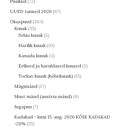
Püsikud
72
UUED taimed 2026
67
Okaspuud
203
Kuusk
35
Sebia kuusk
5
Harilik kuusk
10
Kanada kuusk
3
Erilised ja haruldased kuused
2
Torkav kuusk (hõbekuusk)
15
Mägimänd
17
Must mänd (austria mänd)
9
Jugapuu
7
Kadakad - kuni 15. aug. 2026 KÕIK KADAKAD
-20%
55