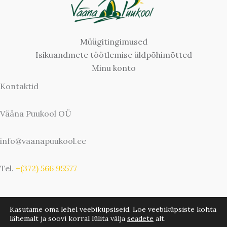
Müügitingimused
Isikuandmete töötlemise üldpõhimõtted
Minu konto
Kontaktid
Vääna Puukool OÜ
info@vaanapuukool.ee
Tel.
+(372) 566 95577
Kasutame oma lehel veebiküpsiseid. Loe veebiküpsiste kohta
lähemalt ja soovi korral lülita välja
seadete
alt.
Copyright © 2026 Vääna Puukool | Bwebbie.com