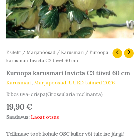
Esileht
/
Marjapõõsad
/
Karusmari
/ Euroopa
karusmari Invicta C3 tüvel 60 cm
Euroopa karusmari Invicta C3 tüvel 60 cm
Karusmari
,
Marjapõõsad
,
UUED taimed 2026
Ribes uva-crispa(Grossularia reclinanta)
19,90
€
Saadavus:
Laost otsas
Tellimuse toob kohale OSC kuller või tule ise järgi!