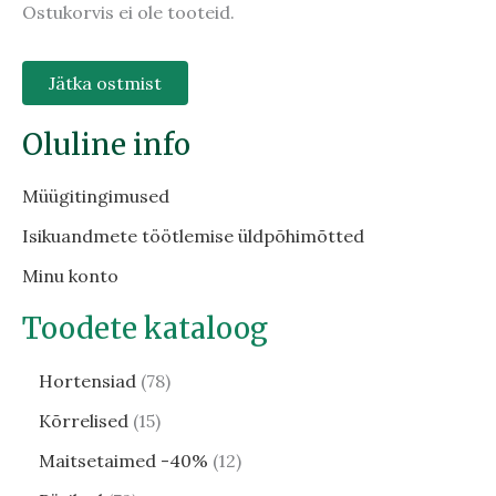
Ostukorvis ei ole tooteid.
Jätka ostmist
Oluline info
Müügitingimused
Isikuandmete töötlemise üldpõhimõtted
Minu konto
Toodete kataloog
Hortensiad
78
Kõrrelised
15
Maitsetaimed -40%
12