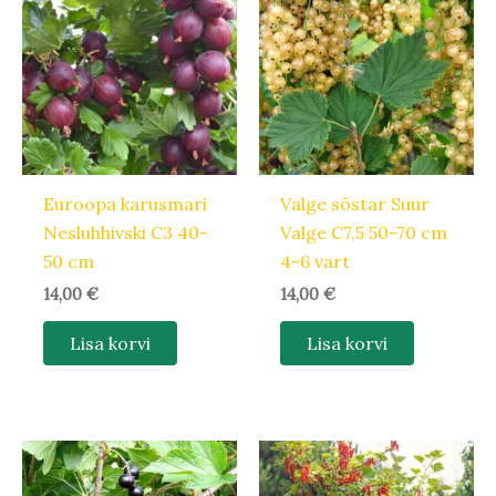
Euroopa karusmari
Valge sõstar Suur
Nesluhhivski C3 40-
Valge C7,5 50-70 cm
50 cm
4-6 vart
14,00
€
14,00
€
Lisa korvi
Lisa korvi