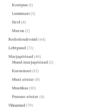
Kontpuu
1
Lumimari
3
Sirel
4
Maran
2
Rododendronid
44
Lehtpuud
72
Marjapõõsad
46
Muud marjapõõsad
2
Karusmari
12
Must sõstar
6
Mustikas
10
Punane sõstar
4
Viljapuud
79