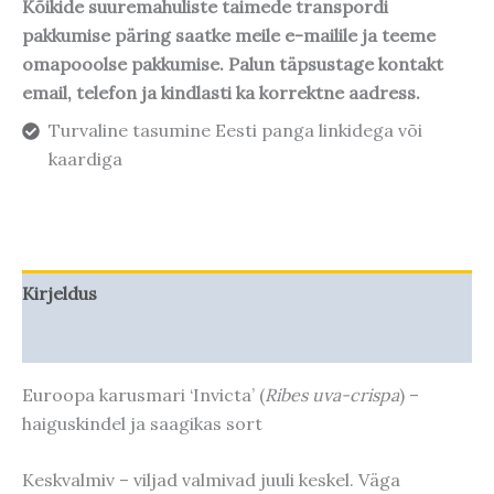
Kõikide suuremahuliste taimede transpordi
pakkumise päring saatke meile e-mailile ja teeme
omapooolse pakkumise. Palun täpsustage kontakt
email, telefon ja kindlasti ka korrektne aadress.
Turvaline tasumine Eesti panga linkidega või
kaardiga
Kirjeldus
Taime kasvupotentsiaal
Euroopa karusmari ‘Invicta’ (
Ribes uva-crispa
) –
haiguskindel ja saagikas sort
Keskvalmiv – viljad valmivad juuli keskel. Väga