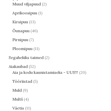
Muud viljapuud
2
Aprikoosipuu
1
Kirsipuu
13
Õunapuu
46
Pirnipuu
7
Ploomipuu
11
Segahekiks taimed
2
Aiakaubad
52
Aia ja kodu kaunistamiseks - UUS!!!
20
Tööriistad
5
Muld
9
Multš
4
Väetis
11