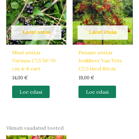
Laost otsas
Laost otsas
Must sõstar
Punane sõstar
Varmas C7,5 50-70
Jonkheer Van Tets
cm 4-8 vart
C2,5 tüvel 80cm
14,00
€
19,00
€
Loe edasi
Loe edasi
Viimati vaadatud tooted