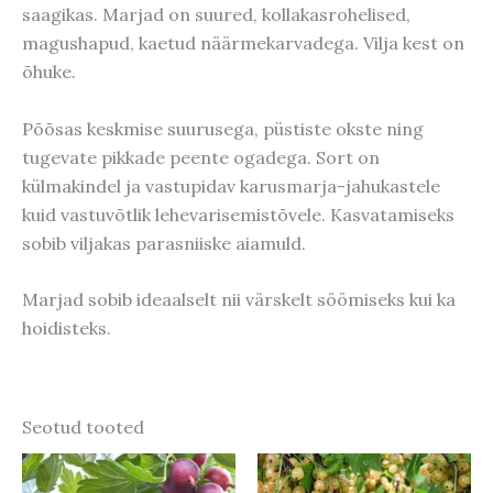
saagikas. Marjad on suured, kollakasrohelised,
magushapud, kaetud näärmekarvadega. Vilja kest on
õhuke.
Põõsas keskmise suurusega, püstiste okste ning
tugevate pikkade peente ogadega. Sort on
külmakindel ja vastupidav karusmarja-jahukastele
kuid vastuvõtlik lehevarisemistõvele. Kasvatamiseks
sobib viljakas parasniiske aiamuld.
Marjad sobib ideaalselt nii värskelt söömiseks kui ka
hoidisteks.
Seotud tooted