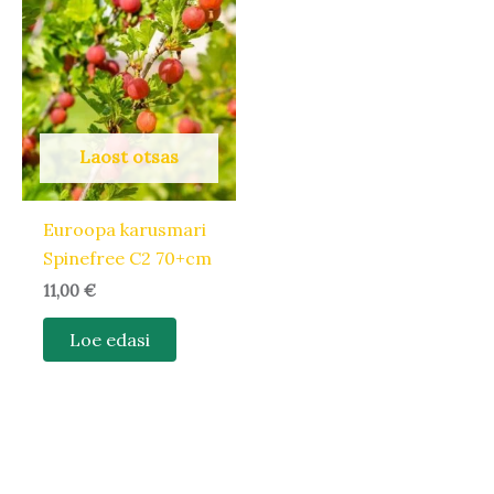
Laost otsas
Euroopa karusmari
Spinefree C2 70+cm
11,00
€
Loe edasi