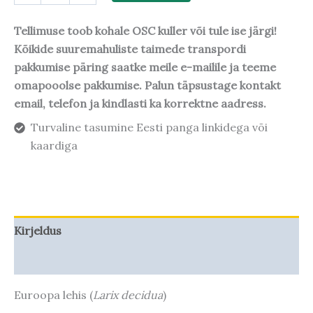
Tellimuse toob kohale OSC kuller või tule ise järgi!
Kõikide suuremahuliste taimede transpordi
pakkumise päring saatke meile e-mailile ja teeme
omapooolse pakkumise. Palun täpsustage kontakt
email, telefon ja kindlasti ka korrektne aadress.
Turvaline tasumine Eesti panga linkidega või
kaardiga
Kirjeldus
Taime kasvupotentsiaal
Euroopa lehis (
Larix decidua
)