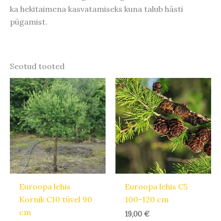
ka hekitaimena kasvatamiseks kuna talub hästi
pügamist.
Seotud tooted
Euroopa lehis
Euroopa lehis C5
Kornik C10 tüvel 90
100-120 cm
cm
19,00
€