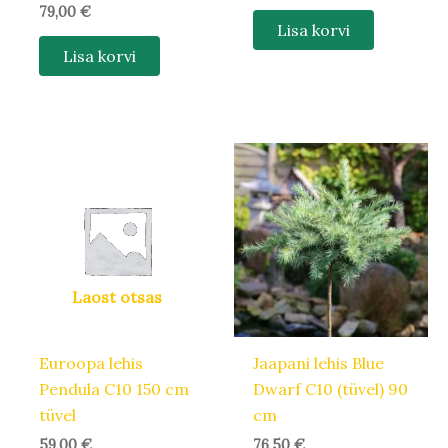
79,00
€
Lisa korvi
Lisa korvi
Laost otsas
Euroopa lehis
Jaapani lehis Blue
Pendula C10 150 cm
Dwarf C10 (tüvel) 90
tüvel
cm
59,00
€
76,50
€