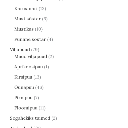
Karusmari
12
Must sõstar
6
Mustikas
10
Punane sõstar
4
Viljapuud
79
Muud viljapuud
2
Aprikoosipuu
1
Kirsipuu
13
Õunapuu
46
Pirnipuu
7
Ploomipuu
11
Segahekiks taimed
2