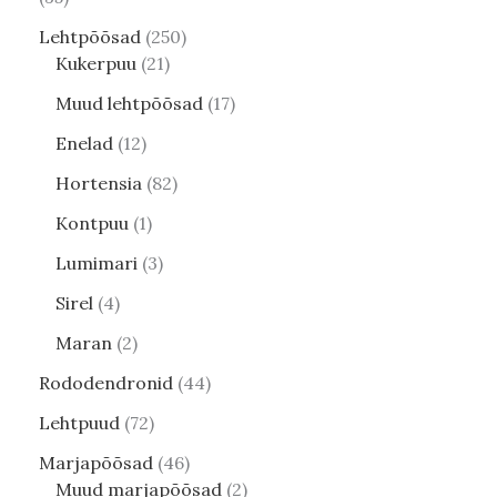
Lehtpõõsad
250
Kukerpuu
21
Muud lehtpõõsad
17
Enelad
12
Hortensia
82
Kontpuu
1
Lumimari
3
Sirel
4
Maran
2
Rododendronid
44
Lehtpuud
72
Marjapõõsad
46
Muud marjapõõsad
2