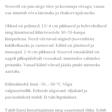
Noorelt on puu sirge tüve ja koonusja võraga, vanas
eas muutub võra laiemaks ja ebakorrapäraseks.
Okkad on pehmed, 1,5–4 cm pikkused ja helerohelised
ning kinnituvad lühivõrsetele 30–70-kaupa
kimpudena. Need värvuvad sügisel (novembris)
kuldkollaseks ja varisevad.
Käbid on püstised ja
munajad, 2–6 cm pikkused. Noored emaskäbid on
sageli pilkupüüdvalt roosakad, muutudes valmides
pruuniks. Vanad käbid võivad jääda puule mitmeks
aastaks.
Külmakindel, kuni –35…–50 °C. Väga
valgusnõudlik. Eelistab sügavaid, viljakaid ja
parasniiskeid muldi. Ei talu liigniiskust.
Talub hästi linnatingimusi ning saastunud õhku. Sobib