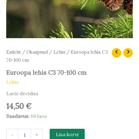
Euroopa
Esileht
/
Okaspuud
/
Lehis
/ Euroopa lehis C3
lehis
70-100 cm
C3
70-
Euroopa lehis C3 70-100 cm
100
Lehis
cm
kogus
Larix decidua
14,50
€
Saadavus:
19 laos
-
+
Lisa korvi