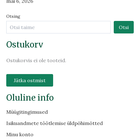
mai 6, 2026
Otsing
Otsi
Ostukorv
Ostukorvis ei ole tooteid.
Jätka ostmist
Oluline info
Müügitingimused
Isikuandmete töötlemise üldpõhimõtted
Minu konto