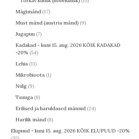
Torkav kuusk (hõbekuusk)
15
Mägimänd
17
Must mänd (austria mänd)
9
Jugapuu
7
Kadakad - kuni 15. aug. 2026 KÕIK KADAKAD
-20%
54
Lehis
11
Mikrobioota
1
Nulg
9
Tsuuga
8
Erilised ja haruldased männid
24
Harilik mänd
8
Elupuud - kuni 15. aug. 2026 KÕIK ELUPUUD -20%
35