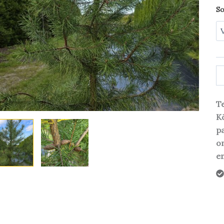
So
Te
Kõ
pa
o
em