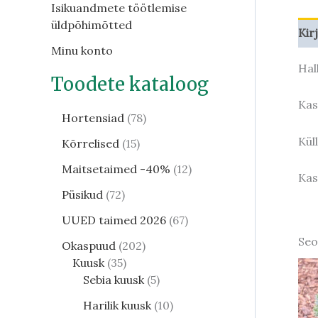
Isikuandmete töötlemise
üldpõhimõtted
Kir
Minu konto
Hal
Toodete kataloog
Kas
Hortensiad
78
Kül
Kõrrelised
15
Maitsetaimed -40%
12
Kas
Püsikud
72
UUED taimed 2026
67
Seo
Okaspuud
202
Kuusk
35
Sebia kuusk
5
Harilik kuusk
10