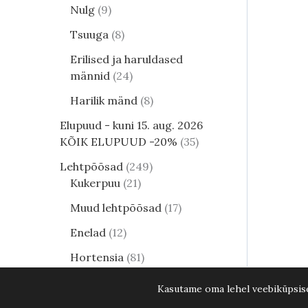
Nulg
9
Tsuuga
8
Erilised ja haruldased
männid
24
Harilik mänd
8
Elupuud - kuni 15. aug. 2026
KÕIK ELUPUUD -20%
35
Lehtpõõsad
249
Kukerpuu
21
Muud lehtpõõsad
17
Enelad
12
Hortensia
81
Kontpuu
1
Kasutame oma lehel veebiküpsisei
Lumimari
3