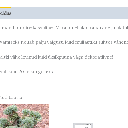
jeldus
Taime kasvupotentsiaal
l mänd on kiire kasvuline. Võra on ebakorrapärane ja ulat
vamiseks nõuab palju valgust, kuid mullastiku suhtes vähenõ
laltki vähe levinud kuid üksikpuuna väga dekoratiivne!
vab kuni 20 m kõrguseks.
tud tooted