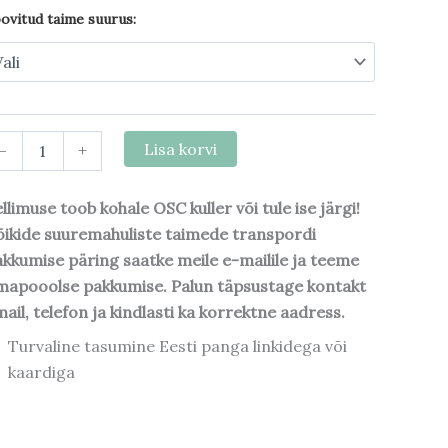
ovitud taime suurus:
-
+
Lisa korvi
llimuse toob kohale OSC kuller või tule ise järgi!
ikide suuremahuliste taimede transpordi
kkumise päring saatke meile e-mailile ja teeme
mapooolse pakkumise. Palun täpsustage kontakt
ail, telefon ja kindlasti ka korrektne aadress.
Turvaline tasumine Eesti panga linkidega või
kaardiga