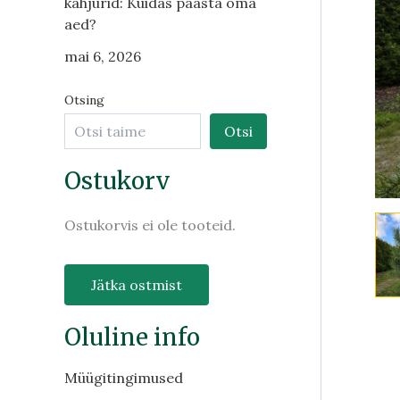
kahjurid: Kuidas päästa oma
aed?
mai 6, 2026
Otsing
Otsi
Ostukorv
Ostukorvis ei ole tooteid.
Jätka ostmist
Oluline info
Müügitingimused