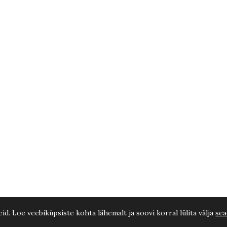
d. Loe veebiküpsiste kohta lähemalt ja soovi korral lülita välja
sea