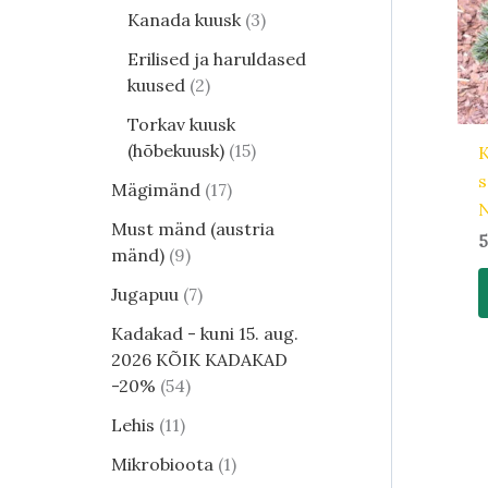
Kanada kuusk
3
Erilised ja haruldased
kuused
2
Torkav kuusk
(hõbekuusk)
15
Mägimänd
17
N
Must mänd (austria
5
mänd)
9
Jugapuu
7
Kadakad - kuni 15. aug.
2026 KÕIK KADAKAD
-20%
54
Lehis
11
Mikrobioota
1