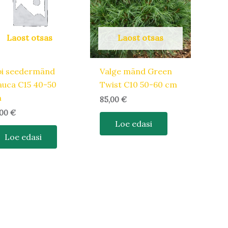
Laost otsas
Laost otsas
pi seedermänd
Valge mänd Green
auca C15 40-50
Twist C10 50-60 cm
m
85,00
€
,00
€
Loe edasi
Loe edasi