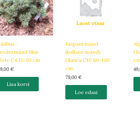
Laost otsas
Kääbus-
Jaapani mänd
Al
seedermänd Blue
(kollane mänd)
Gl
ote C4 15-20 cm
Glauca C10 80-100
c
cm
9,00
€
49
79,00
€
Lisa korvi
Loe edasi