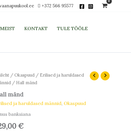
vaanapuukool.ee
+372 566 95577
MEIST
KONTAKT
TULE TÖÖLE
ll
ileht
/
Okaspuud
/
Erilised ja haruldased
änd
ännid
/ Hall mänd
gus
all mänd
ilised ja haruldased männid
,
Okaspuud
nus banksiana
29,00
€