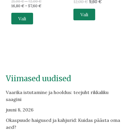
21,00
€
–
72,00
€
12,00
€
9,60
€
16,80
€
–
57,60
€
Vali
Vali
Viimased uudised
Vaarika istutamine ja hooldus: teejuht rikkaliku
saagini
juuni 8, 2026
Okaspuude haigused ja kahjurid: Kuidas päästa oma
aed?