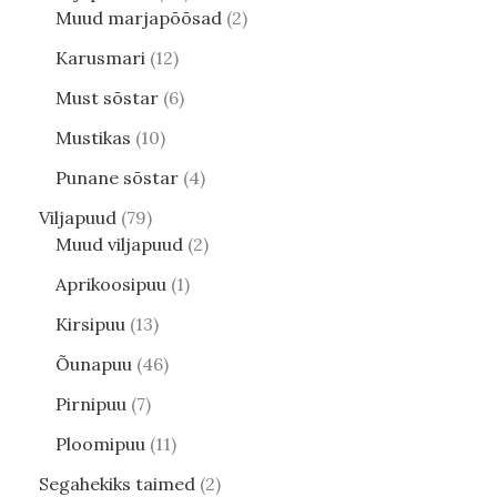
Muud marjapõõsad
2
Karusmari
12
Must sõstar
6
Mustikas
10
Punane sõstar
4
Viljapuud
79
Muud viljapuud
2
Aprikoosipuu
1
Kirsipuu
13
Õunapuu
46
Pirnipuu
7
Ploomipuu
11
Segahekiks taimed
2