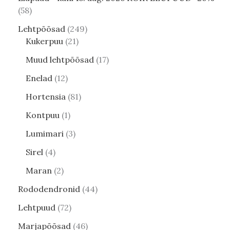
58
Lehtpõõsad
249
Kukerpuu
21
Muud lehtpõõsad
17
Enelad
12
Hortensia
81
Kontpuu
1
Lumimari
3
Sirel
4
Maran
2
Rododendronid
44
Lehtpuud
72
Marjapõõsad
46