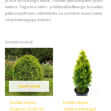
ja hea drenaažiga muldi. Tundlik pikemaajalise põua
suhtes. Väga hea talve- ja külmakindlusega, kevadise
päikesepõletuse vältimiseks on soovitav noori taimi
varjutuskangaga kaitsta.
Seotud tooted
Hinnavahemik:
Hinnavahemik:
Algne
Praegune
Sellel
9,52 €
11,90 €
hind
hind
tootel
kuni
kuni
oli:
on:
30,40 €
38,00 €
22,50 €.
18,00 €.
on
mitu
varianti.
Valikuid
Laost otsas
saab
teha
Harilik elupuu
Harilik elupuu
tootelehel.
Wagneri C5 80-90
´Golden Smaragd´