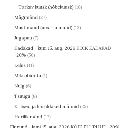
Torkav kuusk (hõbekuusk)
18
Mägimänd
27
Must mänd (austria mänd)
13
Jugapuu
7
Kadakad - kuni 15. aug. 2026 KÕIK KADAKAD
-20%
56
Lehis
11
Mikrobioota
1
Nulg
6
Tsuuga
8
Erilised ja haruldased männid
25
Harilik mänd
17
Elupuud - kuni 15. aug. 2026 KÕIK ELUPUUD -20%