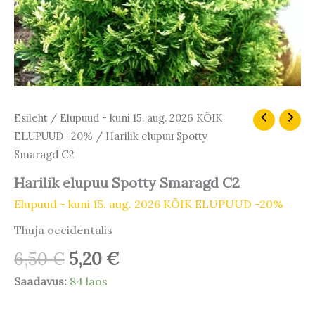
Algne
Praegune
Harilik
Esileht
/
Elupuud - kuni 15. aug. 2026 KÕIK
elupuu
hind
hind
ELUPUUD -20%
/ Harilik elupuu Spotty
Spotty
oli:
on:
Smaragd C2
Smaragd
6,50 €.
5,20 €.
C2
Harilik elupuu Spotty Smaragd C2
kogus
Elupuud - kuni 15. aug. 2026 KÕIK ELUPUUD -20%
Thuja occidentalis
6,50
€
5,20
€
Saadavus:
84 laos