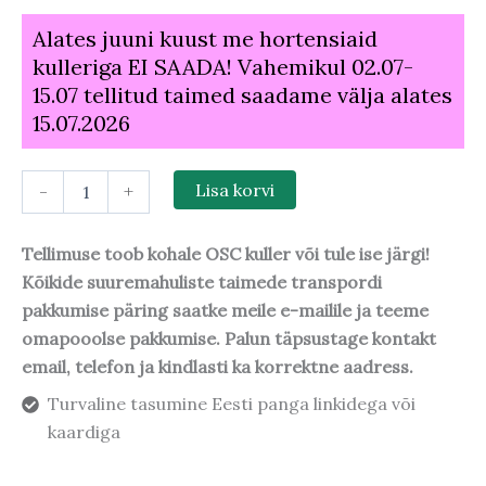
Alates juuni kuust me hortensiaid
kulleriga EI SAADA! Vahemikul 02.07-
15.07 tellitud taimed saadame välja alates
15.07.2026
-
+
Lisa korvi
Tellimuse toob kohale OSC kuller või tule ise järgi!
Kõikide suuremahuliste taimede transpordi
pakkumise päring saatke meile e-mailile ja teeme
omapooolse pakkumise. Palun täpsustage kontakt
email, telefon ja kindlasti ka korrektne aadress.
Turvaline tasumine Eesti panga linkidega või
kaardiga