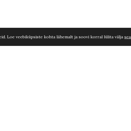
d. Loe veebiküpsiste kohta lähemalt ja soovi korral lülita välja
sea