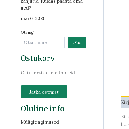
kahjurid: Kuidas päästa oma
aed?
mai 6, 2026
Otsing
Otsi
Ostukorv
Ostukorvis ei ole tooteid.
Jätka ostmist
Kir
Oluline info
Kit
Müügitingimused
hoi