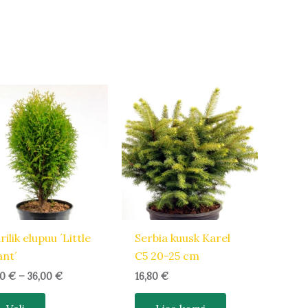
Hinnavahemik:
Sellel
5,40 €
tootel
kuni
36,00 €
on
mitu
varianti.
Valikuid
saab
teha
tootelehel.
ilik elupuu ´Little
Serbia kuusk Karel
ant´
C5 20-25 cm
40
€
–
36,00
€
16,80
€