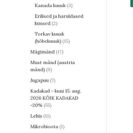
Kanada kuusk
3
Erilised ja haruldased
kuused
2
Torkav kuusk
(hõbekuusk)
15
Mägimänd
17
Must mänd (austria
mänd)
9
Jugapuu
7
Kadakad - kuni 15. aug.
2026 KÕIK KADAKAD
-20%
55
Lehis
11
Mikrobioota
1