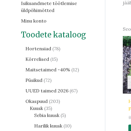
jää
Isikuandmete töötlemise
üldpõhimõtted
Minu konto
Seo
Toodete kataloog
Hortensiad
78
Kõrrelised
15
Maitsetaimed -40%
12
Püsikud
72
UUED taimed 2026
67
H
Okaspuud
203
Kuusk
35
F
Sebia kuusk
5
1
Harilik kuusk
10