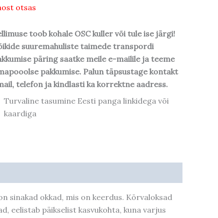
ost otsas
llimuse toob kohale OSC kuller või tule ise järgi!
ikide suuremahuliste taimede transpordi
kkumise päring saatke meile e-mailile ja teeme
mapooolse pakkumise. Palun täpsustage kontakt
ail, telefon ja kindlasti ka korrektne aadress.
Turvaline tasumine Eesti panga linkidega või
kaardiga
 on sinakad okkad, mis on keerdus. Kõrvaloksad
d, eelistab päikselist kasvukohta, kuna varjus