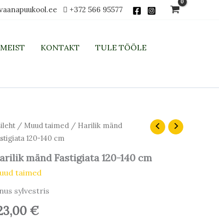
vaanapuukool.ee
+372 566 95577
MEIST
KONTAKT
TULE TÖÖLE
ileht
/
Muud taimed
/ Harilik mänd
stigiata 120-140 cm
arilik mänd Fastigiata 120-140 cm
uud taimed
nus sylvestris
23,00
€