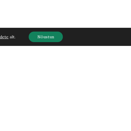
dete
alt.
Nõustun
Kontaktid