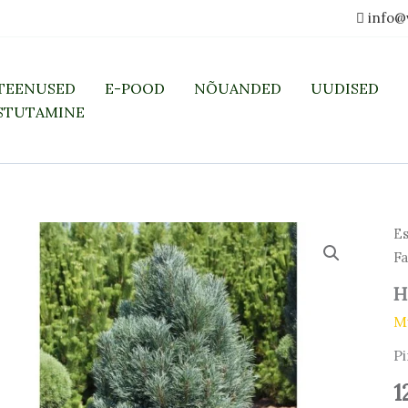
info@
TEENUSED
E-POOD
NÕUANDED
UUDISED
STUTAMINE
Es
Fa
H
M
Pi
1