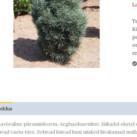
La
Te
Kõ
pa
o
em
jeldus
Taime kasvupotentsiaal
savõraline püramiidvorm. Aeglasekasvuline. Jäikadel okstel
avad vastu tüve. Sobivad kuivad kuni niisked liivakamad mulla