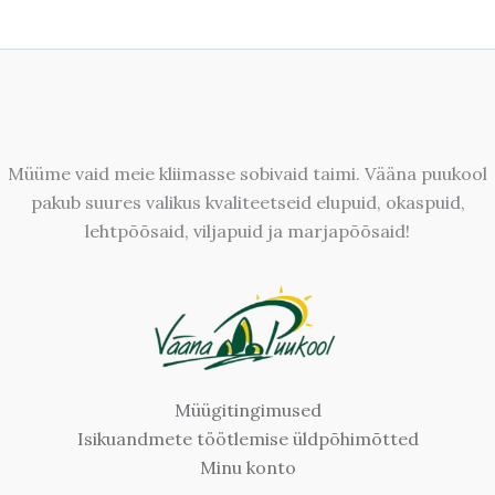
Müüme vaid meie kliimasse sobivaid taimi. Vääna puukool
pakub suures valikus kvaliteetseid elupuid, okaspuid,
lehtpõõsaid, viljapuid ja marjapõõsaid!
Müügitingimused
Isikuandmete töötlemise üldpõhimõtted
Minu konto