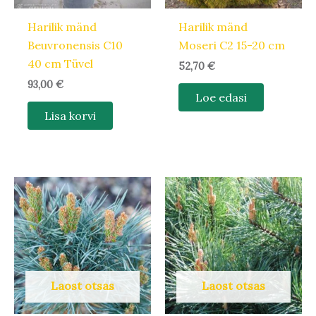
Harilik mänd
Harilik mänd
Beuvronensis C10
Moseri C2 15-20 cm
40 cm Tüvel
52,70
€
93,00
€
Loe edasi
Lisa korvi
Laost otsas
Laost otsas