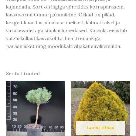
kujundada. Sort on liigiga võrreldes korrapärasem,
kasvuvormilt ümarpüramiidne. Okkad on pikad,
kergelt kaardus, sinakasrohelised, külmal talvel ja
varakevadel aga sinakashõbedased. Kasvuks eelistab
valgusküllast kasvukohta, hea drenaažiga
parasniisket ning mõõdukalt viljakat saviliivmulda.
Seotud tooted
Laost otsas