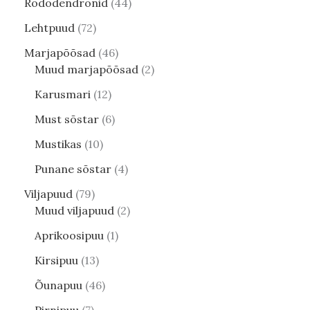
Rododendronid
44
Lehtpuud
72
Marjapõõsad
46
Muud marjapõõsad
2
Karusmari
12
Must sõstar
6
Mustikas
10
Punane sõstar
4
Viljapuud
79
Muud viljapuud
2
Aprikoosipuu
1
Kirsipuu
13
Õunapuu
46