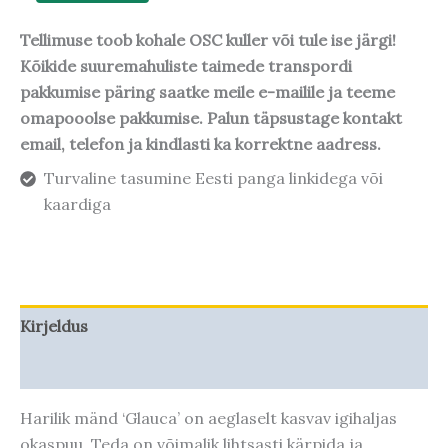
Tellimuse toob kohale OSC kuller või tule ise järgi!
Kõikide suuremahuliste taimede transpordi
pakkumise päring saatke meile e-mailile ja teeme
omapooolse pakkumise. Palun täpsustage kontakt
email, telefon ja kindlasti ka korrektne aadress.
Turvaline tasumine Eesti panga linkidega või
kaardiga
Kirjeldus
Taime kasvupotentsiaal
Harilik mänd ‘Glauca’ on aeglaselt kasvav igihaljas
okaspuu. Teda on võimalik lihtsasti kärpida ja