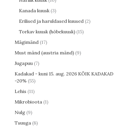
Harilik kuusk
10
Kanada kuusk
3
Erilised ja haruldased kuused
2
Torkav kuusk (hõbekuusk)
15
Mägimänd
17
Must mänd (austria mänd)
9
Jugapuu
7
Kadakad - kuni 15. aug. 2026 KÕIK KADAKAD
-20%
55
Lehis
11
Mikrobioota
1
Nulg
9
Tsuuga
8