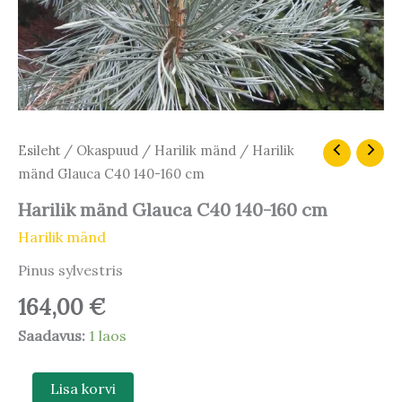
Harilik
Esileht
/
Okaspuud
/
Harilik mänd
/ Harilik
mänd
mänd Glauca C40 140-160 cm
Glauca
C40
Harilik mänd Glauca C40 140-160 cm
140-
Harilik mänd
160
cm
Pinus sylvestris
kogus
164,00
€
Saadavus:
1 laos
Lisa korvi