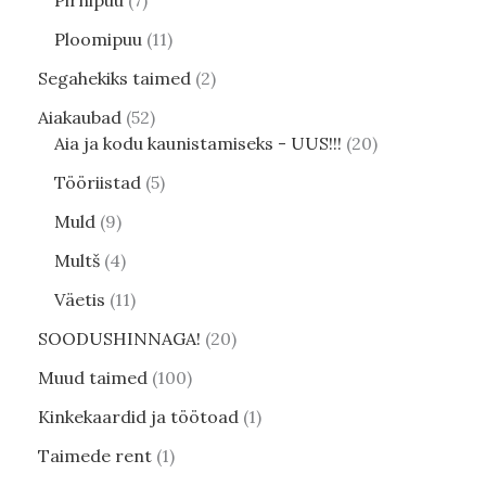
Pirnipuu
7
Ploomipuu
11
Segahekiks taimed
2
Aiakaubad
52
Aia ja kodu kaunistamiseks - UUS!!!
20
Tööriistad
5
Muld
9
Multš
4
Väetis
11
SOODUSHINNAGA!
20
Muud taimed
100
Kinkekaardid ja töötoad
1
Taimede rent
1