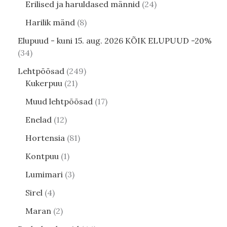
Erilised ja haruldased männid
24
Harilik mänd
8
Elupuud - kuni 15. aug. 2026 KÕIK ELUPUUD -20%
34
Lehtpõõsad
249
Kukerpuu
21
Muud lehtpõõsad
17
Enelad
12
Hortensia
81
Kontpuu
1
Lumimari
3
Sirel
4
Maran
2