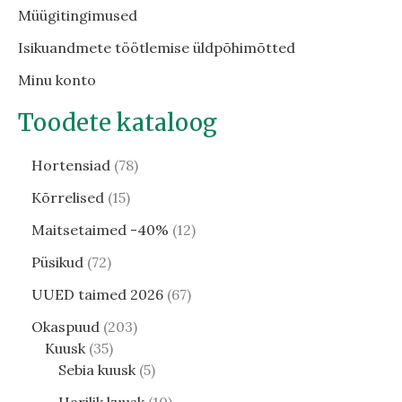
Müügitingimused
Isikuandmete töötlemise üldpõhimõtted
Minu konto
Toodete kataloog
Hortensiad
78
Kõrrelised
15
Maitsetaimed -40%
12
Püsikud
72
UUED taimed 2026
67
Okaspuud
203
Kuusk
35
Sebia kuusk
5