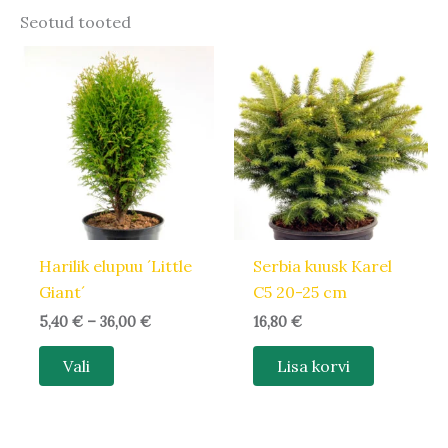
Seotud tooted
Hinnavahemik:
Sellel
5,40 €
tootel
kuni
36,00 €
on
mitu
varianti.
Valikuid
saab
teha
Harilik elupuu ´Little
Serbia kuusk Karel
tootelehel.
Giant´
C5 20-25 cm
5,40
€
–
36,00
€
16,80
€
Vali
Lisa korvi