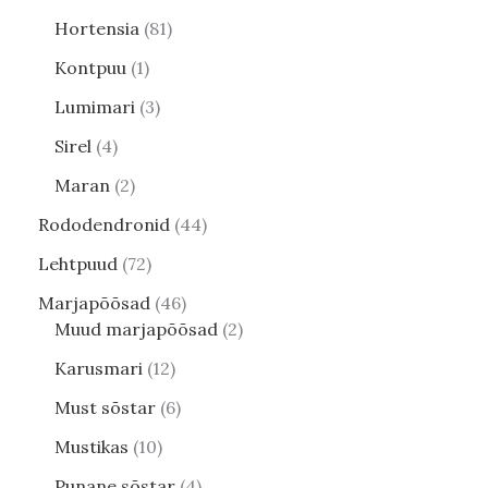
Hortensia
81
Kontpuu
1
Lumimari
3
Sirel
4
Maran
2
Rododendronid
44
Lehtpuud
72
Marjapõõsad
46
Muud marjapõõsad
2
Karusmari
12
Must sõstar
6
Mustikas
10
Punane sõstar
4