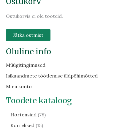
Ostukorv
Ostukorvis ei ole tooteid.
Jätka ostmist
Oluline info
Müügitingimused
Isikuandmete töötlemise üldpõhimõtted
Minu konto
Toodete kataloog
Hortensiad
78
Kõrrelised
15