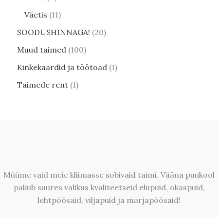
Väetis
11
SOODUSHINNAGA!
20
Muud taimed
100
Kinkekaardid ja töötoad
1
Taimede rent
1
Müüme vaid meie kliimasse sobivaid taimi. Vääna puukool
pakub suures valikus kvaliteetseid elupuid, okaspuid,
lehtpõõsaid, viljapuid ja marjapõõsaid!