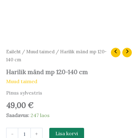
Harilik
Esileht
/
Muud taimed
/ Harilik mänd mp 120-
mänd
140 cm
mp
120-
Harilik mänd mp 120-140 cm
140
Muud taimed
cm
kogus
Pinus sylvestris
49,00
€
Saadavus:
247 laos
-
+
Lisa korvi