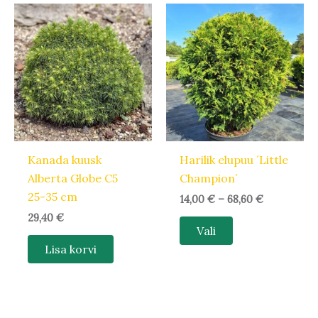
Hinnavahem
Sellel
14,00 €
tootel
kuni
68,60 €
on
mitu
varianti.
Valikuid
saab
teha
Kanada kuusk
Harilik elupuu ´Little
tootelehel.
Alberta Globe C5
Champion´
25-35 cm
14,00
€
–
68,60
€
29,40
€
Vali
Lisa korvi