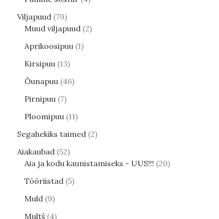
Viljapuud
79
Muud viljapuud
2
Aprikoosipuu
1
Kirsipuu
13
Õunapuu
46
Pirnipuu
7
Ploomipuu
11
Segahekiks taimed
2
Aiakaubad
52
Aia ja kodu kaunistamiseks - UUS!!!
20
Tööriistad
5
Muld
9
Multš
4