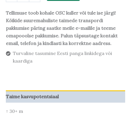
Tellimuse toob kohale OSC kuller või tule ise järgi!
Kõikide suuremahuliste taimede transpordi
pakkumise päring saatke meile e-mailile ja teeme
omapooolse pakkumise. Palun täpsustage kontakt
email, telefon ja kindlasti ka korrektne aadress.
Turvaline tasumine Eesti panga linkidega või
kaardiga
Taime kasvupotentsiaal
↑ 30+ m