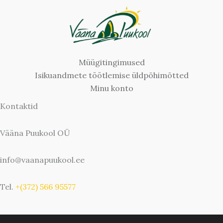
Müügitingimused
Isikuandmete töötlemise üldpõhimõtted
Minu konto
Kontaktid
Vääna Puukool OÜ
info@vaanapuukool.ee
Tel.
+(372) 566 95577