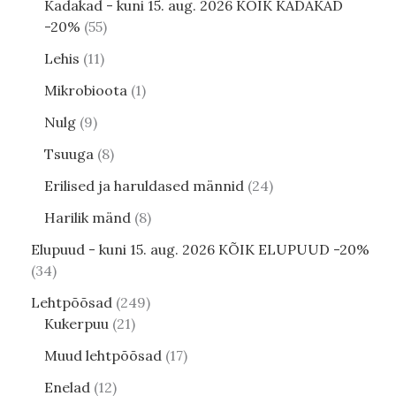
Kadakad - kuni 15. aug. 2026 KÕIK KADAKAD
-20%
55
Lehis
11
Mikrobioota
1
Nulg
9
Tsuuga
8
Erilised ja haruldased männid
24
Harilik mänd
8
Elupuud - kuni 15. aug. 2026 KÕIK ELUPUUD -20%
34
Lehtpõõsad
249
Kukerpuu
21
Muud lehtpõõsad
17
Enelad
12