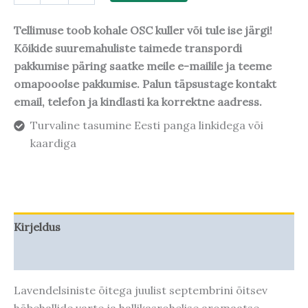
Tellimuse toob kohale OSC kuller või tule ise järgi!
Kõikide suuremahuliste taimede transpordi
pakkumise päring saatke meile e-mailile ja teeme
omapooolse pakkumise. Palun täpsustage kontakt
email, telefon ja kindlasti ka korrektne aadress.
Turvaline tasumine Eesti panga linkidega või
kaardiga
Kirjeldus
Taime kasvupotentsiaal
Lavendelsiniste õitega juulist septembrini õitsev
hõbehallide varte ja hallikasrohelise aromaatse