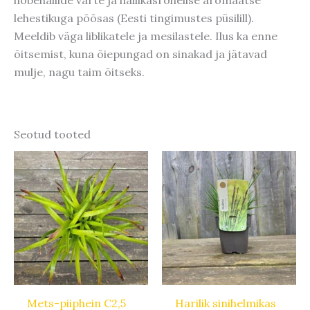
lehestikuga põõsas (Eesti tingimustes püsilill).
Meeldib väga liblikatele ja mesilastele. Ilus ka enne
õitsemist, kuna õiepungad on sinakad ja jätavad
mulje, nagu taim õitseks.
Seotud tooted
Mets-piiphein C2,5
Harilik sinihelmikas