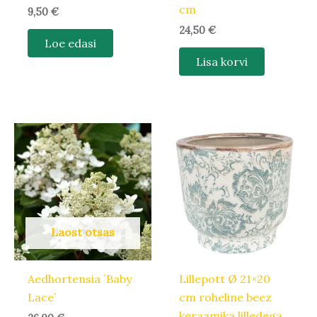
cm
9,50
€
24,50
€
Loe edasi
Lisa korvi
Algne
Praegune
Sellel
hind
hind
tootel
oli:
on:
29,90 €.
25,42 €.
on
mitu
varianti.
Valikuid
Laost otsas
saab
teha
Aedhortensia ´Baby
Lillepott Ø 21×20
tootelehel.
Lace´
cm roheline beez
keraamika lilledega