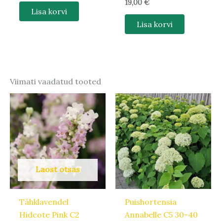
19,00
€
Lisa korvi
Lisa korvi
Viimati vaadatud tooted
Laost otsas
Tähklavendel
Puishortensia
Hidcote Pink C2
Annabelle C5 30-40