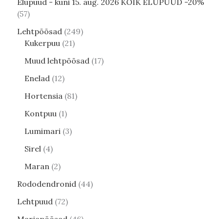
Elupuud - kuni 15. aug. 2026 KÕIK ELUPUUD -20%
57
Lehtpõõsad
249
Kukerpuu
21
Muud lehtpõõsad
17
Enelad
12
Hortensia
81
Kontpuu
1
Lumimari
3
Sirel
4
Maran
2
Rododendronid
44
Lehtpuud
72
Marjapõõsad
46