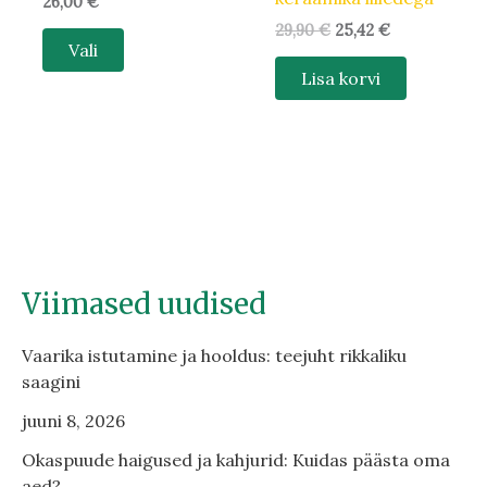
26,00
€
29,90
€
25,42
€
Vali
Lisa korvi
Viimased uudised
Vaarika istutamine ja hooldus: teejuht rikkaliku
saagini
juuni 8, 2026
Okaspuude haigused ja kahjurid: Kuidas päästa oma
aed?