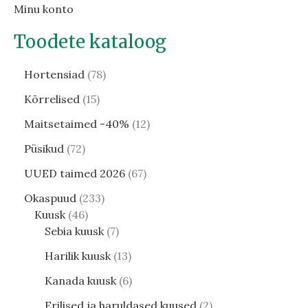
Minu konto
Toodete kataloog
Hortensiad
78
Kõrrelised
15
Maitsetaimed -40%
12
Püsikud
72
UUED taimed 2026
67
Okaspuud
233
Kuusk
46
Sebia kuusk
7
Harilik kuusk
13
Kanada kuusk
6
Erilised ja haruldased kuused
2