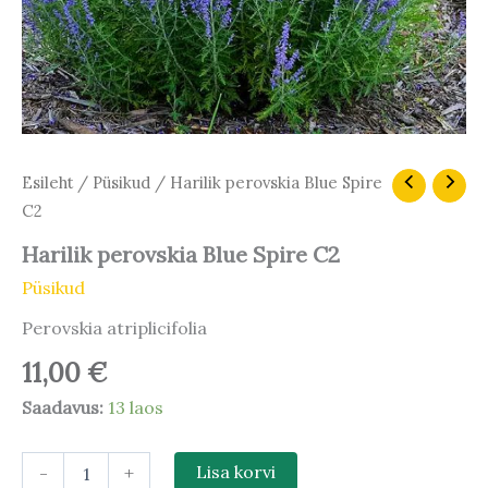
Harilik
Esileht
/
Püsikud
/ Harilik perovskia Blue Spire
perovskia
C2
Blue
Spire
Harilik perovskia Blue Spire C2
C2
Püsikud
kogus
Perovskia atriplicifolia
11,00
€
Saadavus:
13 laos
-
+
Lisa korvi