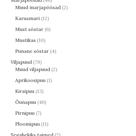
Muud marjapõõsad
2
Karusmari
12
Must sõstar
6
Mustikas
10
Punane sõstar
4
Viljapuud
79
Muud viljapuud
2
Aprikoosipuu
1
Kirsipuu
13
Õunapuu
46
Pirnipuu
7
Ploomipuu
11
Segahekiks taimed
2