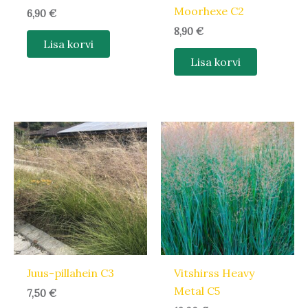
Moorhexe C2
6,90
€
8,90
€
Lisa korvi
Lisa korvi
Juus-pillahein C3
Vitshirss Heavy
Metal C5
7,50
€