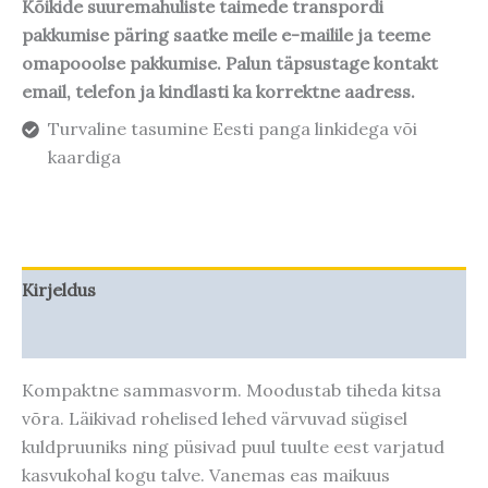
Kõikide suuremahuliste taimede transpordi
pakkumise päring saatke meile e-mailile ja teeme
omapooolse pakkumise. Palun täpsustage kontakt
email, telefon ja kindlasti ka korrektne aadress.
Turvaline tasumine Eesti panga linkidega või
kaardiga
Kirjeldus
Taime kasvupotentsiaal
Kompaktne sammasvorm. Moodustab tiheda kitsa
võra. Läikivad rohelised lehed värvuvad sügisel
kuldpruuniks ning püsivad puul tuulte eest varjatud
kasvukohal kogu talve. Vanemas eas maikuus