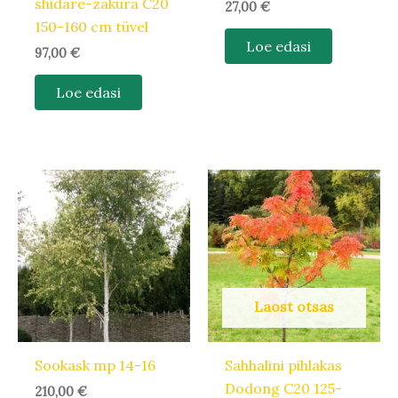
shidare-zakura C20
27,00
€
150-160 cm tüvel
Loe edasi
97,00
€
Loe edasi
Laost otsas
Sookask mp 14-16
Sahhalini pihlakas
Dodong C20 125-
210,00
€