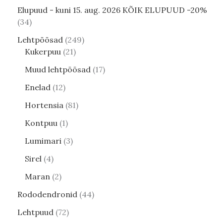
Elupuud - kuni 15. aug. 2026 KÕIK ELUPUUD -20%
34
Lehtpõõsad
249
Kukerpuu
21
Muud lehtpõõsad
17
Enelad
12
Hortensia
81
Kontpuu
1
Lumimari
3
Sirel
4
Maran
2
Rododendronid
44
Lehtpuud
72