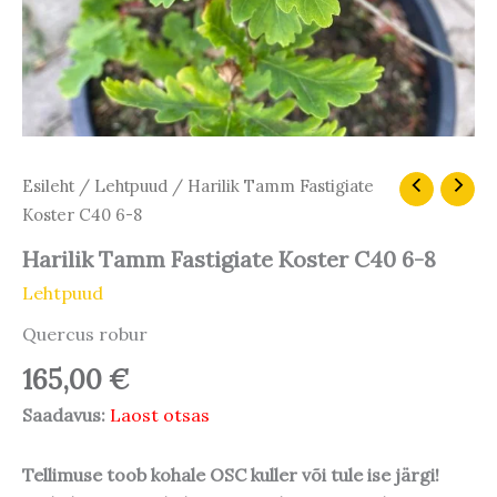
Esileht
/
Lehtpuud
/ Harilik Tamm Fastigiate
Koster C40 6-8
Harilik Tamm Fastigiate Koster C40 6-8
Lehtpuud
Quercus robur
165,00
€
Saadavus:
Laost otsas
Tellimuse toob kohale OSC kuller või tule ise järgi!