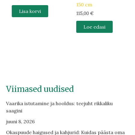
150 cm
Lisa korvi
115,00
€
Loe edasi
Viimased uudised
Vaarika istutamine ja hooldus: teejuht rikkaliku
saagini
juuni 8, 2026
Okaspuude haigused ja kahjurid: Kuidas päästa oma