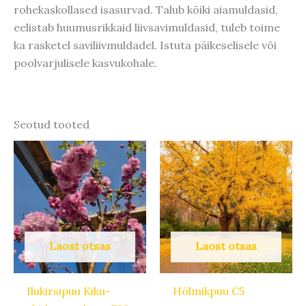
rohekaskollased isasurvad. Talub kõiki aiamuldasid,
eelistab huumusrikkaid liivsavimuldasid, tuleb toime
ka rasketel saviliivmuldadel. Istuta päikeselisele või
poolvarjulisele kasvukohale.
Seotud tooted
Laost otsas
Laost otsas
Ilukirsipuu Kiku-
Hõlmikpuu C5