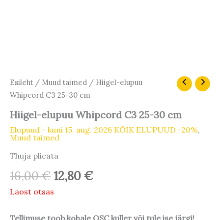
Algne
Praegune
Esileht
/
Muud taimed
/ Hiigel-elupuu
hind
hind
Whipcord C3 25-30 cm
oli:
on:
Hiigel-elupuu Whipcord C3 25-30 cm
16,00 €.
12,80 €.
Elupuud - kuni 15. aug. 2026 KÕIK ELUPUUD -20%
,
Muud taimed
Thuja plicata
16,00
€
12,80
€
Laost otsas
Tellimuse toob kohale OSC kuller või tule ise järgi!