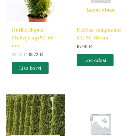
Laost otsas
Harilik elupuu
Kääbus-mägimänd
Stolwijk mp 50-60
C12 50-60 cm
cm
67,90
€
23,40
€
18,72
€
Loe edasi
Lisa korvi
Algne
Praegune
hind
hind
oli:
on:
11,00 €.
8,80 €.