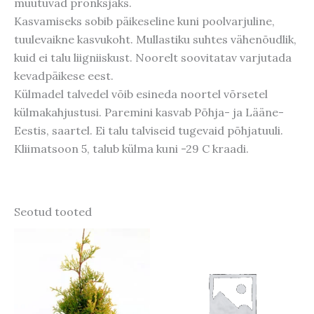
muutuvad pronksjaks.
Kasvamiseks sobib päikeseline kuni poolvarjuline,
tuulevaikne kasvukoht. Mullastiku suhtes vähenõudlik,
kuid ei talu liigniiskust. Noorelt soovitatav varjutada
kevadpäikese eest.
Külmadel talvedel võib esineda noortel võrsetel
külmakahjustusi. Paremini kasvab Põhja- ja Lääne-
Eestis, saartel. Ei talu talviseid tugevaid põhjatuuli.
Kliimatsoon 5, talub külma kuni -29 C kraadi.
Seotud tooted
Algne
Praegune
hind
hind
oli:
on:
23,40 €.
18,72 €.