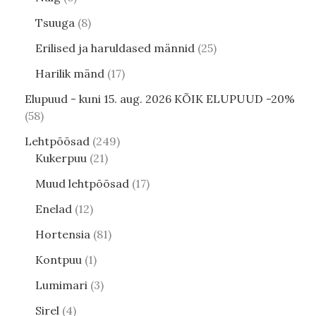
Tsuuga
8
Erilised ja haruldased männid
25
Harilik mänd
17
Elupuud - kuni 15. aug. 2026 KÕIK ELUPUUD -20%
58
Lehtpõõsad
249
Kukerpuu
21
Muud lehtpõõsad
17
Enelad
12
Hortensia
81
Kontpuu
1
Lumimari
3
Sirel
4