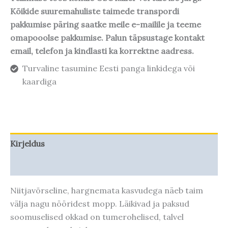
Kõikide suuremahuliste taimede transpordi
pakkumise päring saatke meile e-mailile ja teeme
omapooolse pakkumise. Palun täpsustage kontakt
email, telefon ja kindlasti ka korrektne aadress.
Turvaline tasumine Eesti panga linkidega või
kaardiga
Kirjeldus
Taime kasvupotentsiaal
Niitjavõrseline, hargnemata kasvudega näeb taim
välja nagu nööridest mopp. Läikivad ja paksud
soomuselised okkad on tumerohelised, talvel