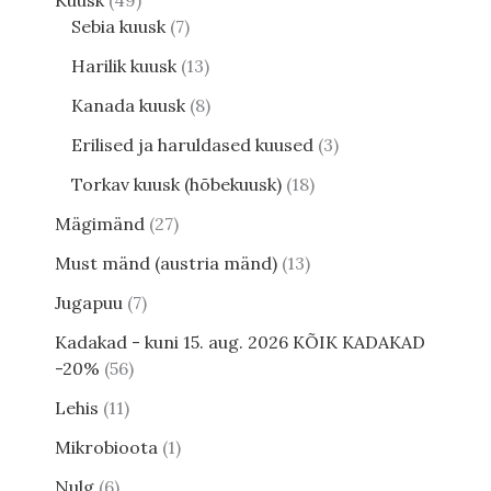
Kuusk
49
Sebia kuusk
7
Harilik kuusk
13
Kanada kuusk
8
Erilised ja haruldased kuused
3
Torkav kuusk (hõbekuusk)
18
Mägimänd
27
Must mänd (austria mänd)
13
Jugapuu
7
Kadakad - kuni 15. aug. 2026 KÕIK KADAKAD
-20%
56
Lehis
11
Mikrobioota
1
Nulg
6