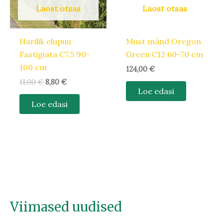
Laost otsas
Laost otsas
Harilik elupuu
Must mänd Oregon
Fastigiata C7,5 90-
Green C12 60-70 cm
100 cm
124,00
€
11,00
€
8,80
€
Loe edasi
Loe edasi
Viimased uudised