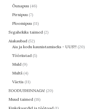
Õunapuu
46
Pirnipuu
7
Ploomipuu
11
Segahekiks taimed
2
Aiakaubad
52
Aia ja kodu kaunistamiseks - UUS!!!
20
Tööriistad
5
Muld
9
Multš
4
Väetis
11
SOODUSHINNAGA!
20
Muud taimed
18
Kinkekaardid ja töötoad
1