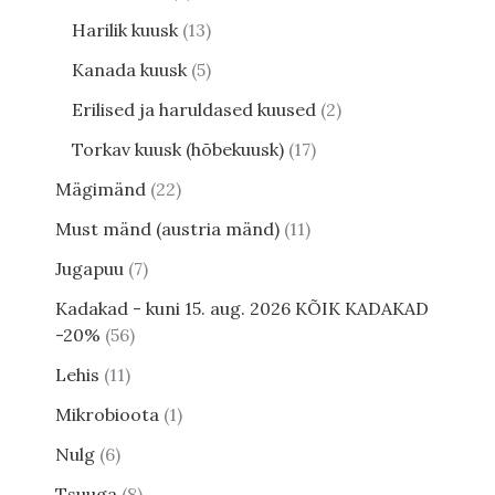
Harilik kuusk
13
Kanada kuusk
5
Erilised ja haruldased kuused
2
Torkav kuusk (hõbekuusk)
17
Mägimänd
22
Must mänd (austria mänd)
11
Jugapuu
7
Kadakad - kuni 15. aug. 2026 KÕIK KADAKAD
-20%
56
Lehis
11
Mikrobioota
1
Nulg
6
Tsuuga
8