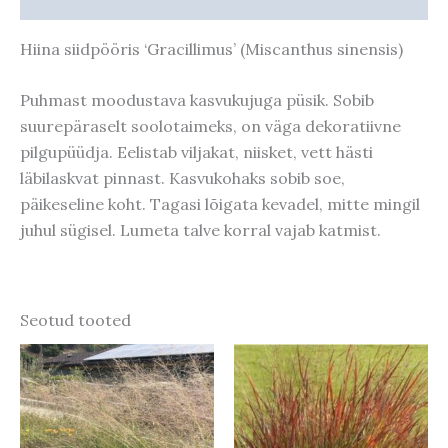
Hiina siidpööris ‘Gracillimus’ (Miscanthus sinensis)
Puhmast moodustava kasvukujuga püsik. Sobib
suurepäraselt soolotaimeks, on väga dekoratiivne
pilgupüüdja. Eelistab viljakat, niisket, vett hästi
läbilaskvat pinnast. Kasvukohaks sobib soe,
päikeseline koht. Tagasi lõigata kevadel, mitte mingil
juhul sügisel. Lumeta talve korral vajab katmist.
Seotud tooted