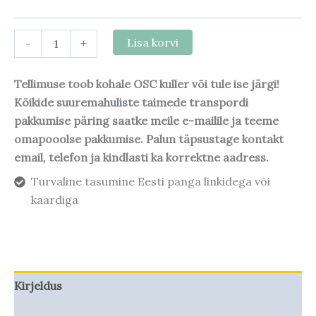
-
+
Lisa korvi
Tellimuse toob kohale OSC kuller või tule ise järgi!
Kõikide suuremahuliste taimede transpordi
pakkumise päring saatke meile e-mailile ja teeme
omapooolse pakkumise. Palun täpsustage kontakt
email, telefon ja kindlasti ka korrektne aadress.
Turvaline tasumine Eesti panga linkidega või
kaardiga
Kirjeldus
Taime kasvupotentsiaal