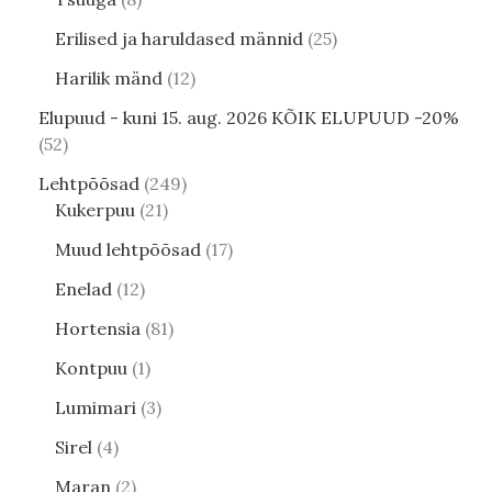
Erilised ja haruldased männid
25
Harilik mänd
12
Elupuud - kuni 15. aug. 2026 KÕIK ELUPUUD -20%
52
Lehtpõõsad
249
Kukerpuu
21
Muud lehtpõõsad
17
Enelad
12
Hortensia
81
Kontpuu
1
Lumimari
3
Sirel
4
Maran
2