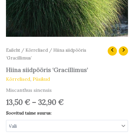
Hinnavahemik:
Hiina
Esileht
/
Kõrrelised
/ Hiina siidpööris
siidpööris
13,50 €
‘Gracillimus’
'Gracillimus'
kuni
kogus
Hiina siidpööris ‘Gracillimus’
32,90 €
Kõrrelised
,
Püsikud
Miscanthus sinensis
13,50
€
–
32,90
€
Soovitud taime suurus: