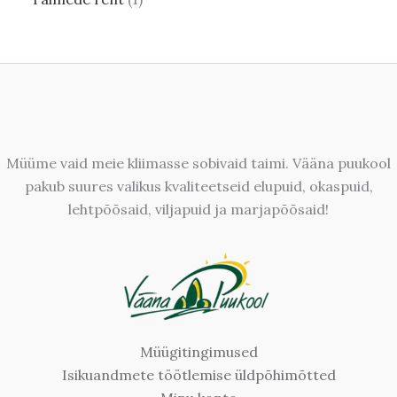
Müüme vaid meie kliimasse sobivaid taimi. Vääna puukool
pakub suures valikus kvaliteetseid elupuid, okaspuid,
lehtpõõsaid, viljapuid ja marjapõõsaid!
Müügitingimused
Isikuandmete töötlemise üldpõhimõtted