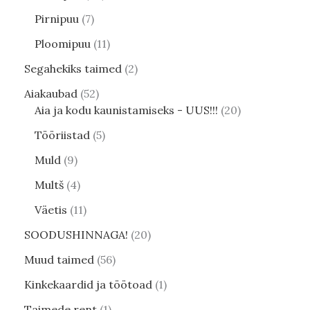
Pirnipuu
7
Ploomipuu
11
Segahekiks taimed
2
Aiakaubad
52
Aia ja kodu kaunistamiseks - UUS!!!
20
Tööriistad
5
Muld
9
Multš
4
Väetis
11
SOODUSHINNAGA!
20
Muud taimed
56
Kinkekaardid ja töötoad
1
Taimede rent
1