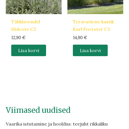
Tähklavendel
Teravaõiene kastik
Hidcote C3
Karl Foerster C3
12,90
€
14,90
€
Lisa korvi
Lisa korvi
Viimased uudised
Vaarika istutamine ja hooldus: teejuht rikkaliku