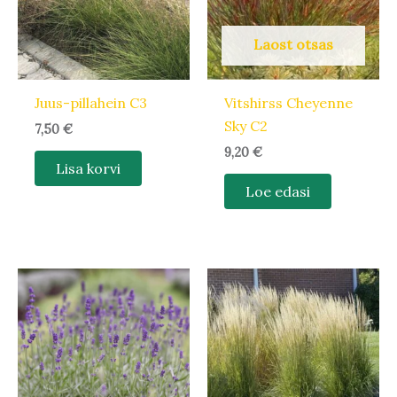
Laost otsas
Juus-pillahein C3
Vitshirss Cheyenne
Sky C2
7,50
€
9,20
€
Lisa korvi
Loe edasi