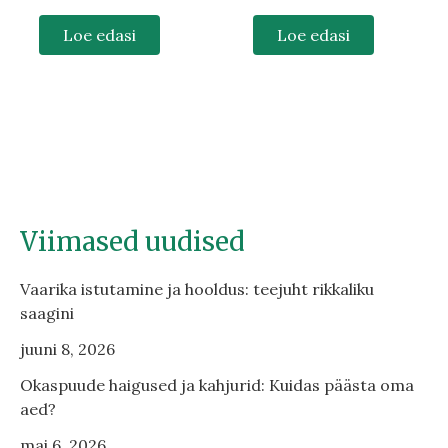
Loe edasi
Loe edasi
Viimased uudised
Vaarika istutamine ja hooldus: teejuht rikkaliku
saagini
juuni 8, 2026
Okaspuude haigused ja kahjurid: Kuidas päästa oma
aed?
mai 6, 2026