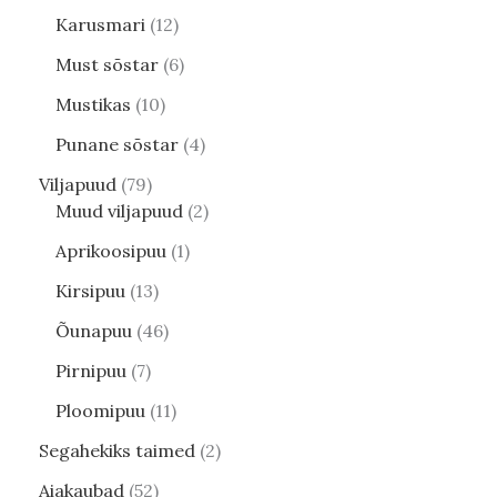
Karusmari
12
Must sõstar
6
Mustikas
10
Punane sõstar
4
Viljapuud
79
Muud viljapuud
2
Aprikoosipuu
1
Kirsipuu
13
Õunapuu
46
Pirnipuu
7
Ploomipuu
11
Segahekiks taimed
2
Aiakaubad
52