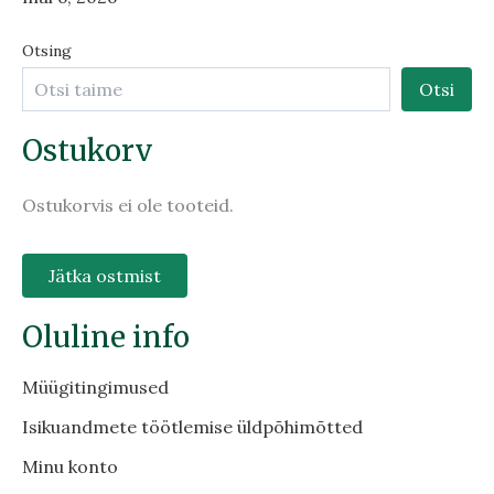
Otsing
Otsi
Ostukorv
Ostukorvis ei ole tooteid.
Jätka ostmist
Oluline info
Müügitingimused
Isikuandmete töötlemise üldpõhimõtted
Minu konto