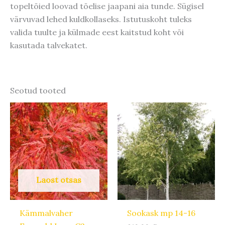
topeltõied loovad tõelise jaapani aia tunde. Sügisel
värvuvad lehed kuldkollaseks. Istutuskoht tuleks
valida tuulte ja külmade eest kaitstud koht või
kasutada talvekatet.
Seotud tooted
Laost otsas
Kämmalvaher
Sookask mp 14-16