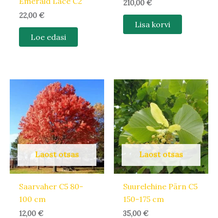
Emerald Lace C2
210,00
€
22,00
€
Lisa korvi
Loe edasi
Laost otsas
Laost otsas
Saarvaher C5 80-
Suurelehine Pärn C5
100 cm
150-175 cm
12,00
€
35,00
€