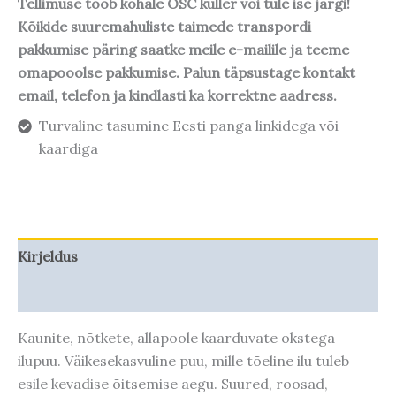
Tellimuse toob kohale OSC kuller või tule ise järgi!
Kõikide suuremahuliste taimede transpordi
pakkumise päring saatke meile e-mailile ja teeme
omapooolse pakkumise. Palun täpsustage kontakt
email, telefon ja kindlasti ka korrektne aadress.
Turvaline tasumine Eesti panga linkidega või
kaardiga
Kirjeldus
Taime kasvupotentsiaal
Kaunite, nõtkete, allapoole kaarduvate okstega
ilupuu. Väikesekasvuline puu, mille tõeline ilu tuleb
esile kevadise õitsemise aegu. Suured, roosad,