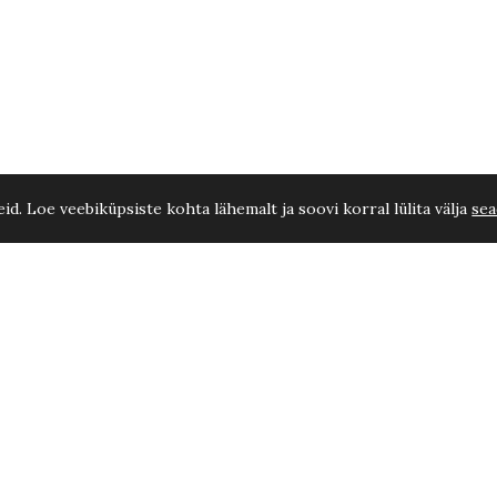
d. Loe veebiküpsiste kohta lähemalt ja soovi korral lülita välja
sea
0-60 cm