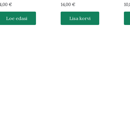
4,00
€
14,00
€
10
Loe edasi
Lisa korvi