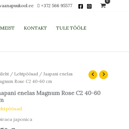
vaanapuukool.ee
+372 566 95577
MEIST
KONTAKT
TULE TÖÖLE
apani
ileht
/
Lehtpõõsad
/ Jaapani enelas
elas
agnum Rose C2 40-60 cm
agnum
se
aapani enelas Magnum Rose C2 40-60
m
-
ehtpõõsad
m
iraea japonica
gus