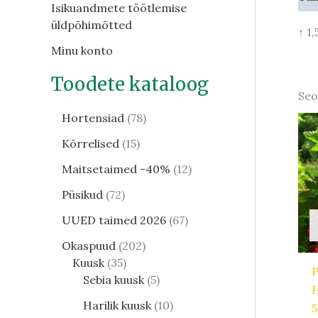
Isikuandmete töötlemise
üldpõhimõtted
↑ 1
Minu konto
Toodete kataloog
Seo
Hortensiad
78
Kõrrelised
15
Maitsetaimed -40%
12
Püsikud
72
UUED taimed 2026
67
Okaspuud
202
Kuusk
35
P
Sebia kuusk
5
H
Harilik kuusk
10
5