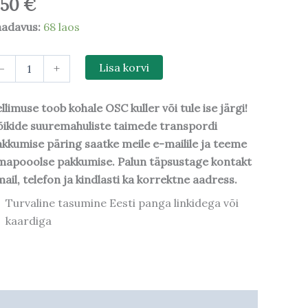
,50
€
aadavus:
68 laos
-
+
Lisa korvi
llimuse toob kohale OSC kuller või tule ise järgi!
ikide suuremahuliste taimede transpordi
kkumise päring saatke meile e-mailile ja teeme
mapooolse pakkumise. Palun täpsustage kontakt
ail, telefon ja kindlasti ka korrektne aadress.
Turvaline tasumine Eesti panga linkidega või
kaardiga