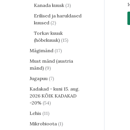
1
Kanada kuusk
3
Erilised ja haruldased
kuused
2
Torkav kuusk
(hõbekuusk)
15
Mägimänd
17
Must mänd (austria
mänd)
9
Jugapuu
7
Kadakad - kuni 15. aug.
2026 KÕIK KADAKAD
-20%
54
Lehis
11
Mikrobioota
1