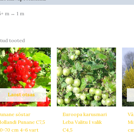
,5+ m ↔ 1 m
tud tooted
Laost otsas
unane sõstar
Euroopa karusmari
Vä
ollandi Punane C7,5
Leba Valitu I valik
Mi
0-70 cm 4-6 vart
C4,5
c