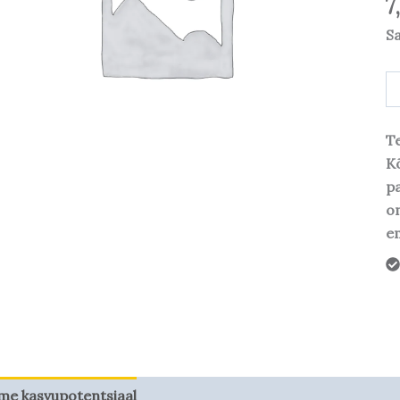
7
S
Te
Kõ
pa
o
em
me kasvupotentsiaal