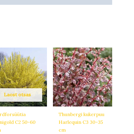
Laost otsas
rdforsüütia
Thunbergi kukerpuu
nigold C2 50-60
Harlequin C3 30-35
m
cm