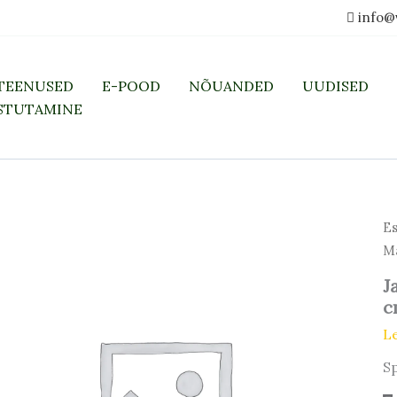
info@
TEENUSED
E-POOD
NÕUANDED
UUDISED
STUTAMINE
Ja
Es
en
M
M
Ro
J
C2
c
40
60
L
c
Sp
ko