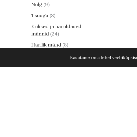
Nulg
9
Tsuuga
8
Erilised ja haruldased
männid
24
Harilik mänd
8
Elupuud - kuni 15. aug. 2026
Kasutame oma lehel veebiküpsisei
KÕIK ELUPUUD -20%
35
Lehtpõõsad
249
Jaapani enelas Magnum Rose C2 4
Kukerpuu
21
Muud lehtpõõsad
17
Enelad
12
Hortensia
81
Kontpuu
1
Lumimari
3