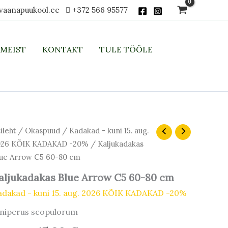
vaanapuukool.ee
+372 566 95577
MEIST
KONTAKT
TULE TÖÖLE
Algne
Praegune
ljukadakas
ileht
/
Okaspuud
/
Kadakad - kuni 15. aug.
ue
hind
hind
026 KÕIK KADAKAD -20%
/ Kaljukadakas
row
oli:
on:
ue Arrow C5 60-80 cm
5
19,00 €.
15,20 €.
-
aljukadakas Blue Arrow C5 60-80 cm
m
adakad - kuni 15. aug. 2026 KÕIK KADAKAD -20%
gus
uniperus scopulorum