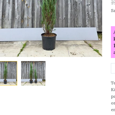
1
S
Te
Kõ
pa
o
em