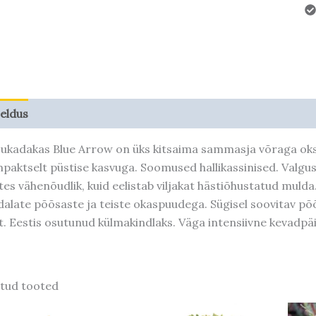
jeldus
Taime kasvupotentsiaal
jukadakas Blue Arrow on üks kitsaima sammasja võraga oksa
paktselt püstise kasvuga. Soomused hallikassinised. Valgusn
tes vähenõudlik, kuid eelistab viljakat hästiõhustatud mulda
alate põõsaste ja teiste okaspuudega. Sügisel soovitav põ
t. Eestis osutunud külmakindlaks. Väga intensiivne kevadpä
tud tooted
Hinnavahemik:
Hinnavahemik:
Hinnavahemik:
Hinnavahemik:
Sellel
Sellel