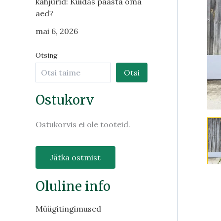
kahjurid: Kuidas päästa oma
aed?
mai 6, 2026
Otsing
Otsi
Ostukorv
Ostukorvis ei ole tooteid.
Jätka ostmist
Oluline info
Müügitingimused