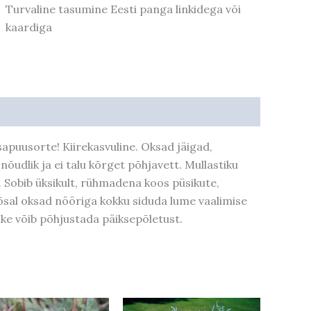
Turvaline tasumine Eesti panga linkidega või
kaardiga
puusorte! Kiirekasvuline. Oksad jäigad,
õudlik ja ei talu kõrget põhjavett. Mullastiku
. Sobib üksikult, rühmadena koos püsikute,
õsal oksad nööriga kokku siduda lume vaalimise
ike võib põhjustada päiksepõletust.
Hinnavahemik:
Hinnavahemik:
Algne
Praegune
Sellel