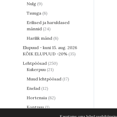
Nulg
9
Tsuuga
8
Erilised ja haruldased
männid
24
Harilik mänd
8
Elupuud - kuni 15. aug. 2026
KÕIK ELUPUUD -20%
35
Lehtpõõsad
250
Kukerpuu
21
Muud lehtpõõsad
17
Enelad
12
Hortensia
82
Kontpuu
1
Lumimari
3
Kasutame oma lehel veebiküpsisei