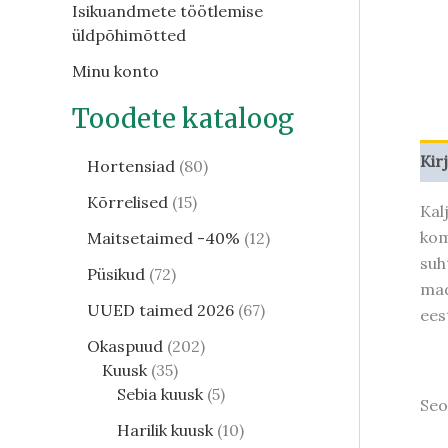
Isikuandmete töötlemise
üldpõhimõtted
Minu konto
Toodete kataloog
Kir
Hortensiad
80
Kõrrelised
15
Kal
kom
Maitsetaimed -40%
12
suh
Püsikud
72
mad
UUED taimed 2026
67
ees
Okaspuud
202
Kuusk
35
Sebia kuusk
5
Seo
Harilik kuusk
10