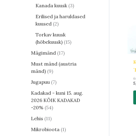
Kanada kuusk
3
Erilised ja haruldased
kuused
2
Torkav kuusk
(hõbekuusk)
15
Mägimänd
17
K
Must mänd (austria
´
mänd)
9
6
Jugapuu
7
5
Kadakad - kuni 15. aug.
2026 KÕIK KADAKAD
-20%
54
Lehis
11
Mikrobioota
1