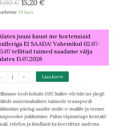
9,00
€
15,20
€
aadavus:
19 laos
Alates juuni kuust me hortensiaid
kulleriga EI SAADA! Vahemikul 02.07-
15.07 tellitud taimed saadame välja
alates 15.07.2026
-
+
Lisa korvi
llimuse toob kohale OSC kuller või tule ise järgi!
ikide suuremahuliste taimede transpordi
kkumise päring saatke meile e-mailile ja teeme
mapooolse pakkumise. Palun täpsustage kontakt
ail, telefon ja kindlasti ka korrektne aadress.