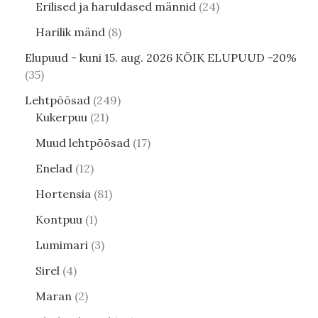
Erilised ja haruldased männid
24
Harilik mänd
8
Elupuud - kuni 15. aug. 2026 KÕIK ELUPUUD -20%
35
Lehtpõõsad
249
Kukerpuu
21
Muud lehtpõõsad
17
Enelad
12
Hortensia
81
Kontpuu
1
Lumimari
3
Sirel
4
Maran
2