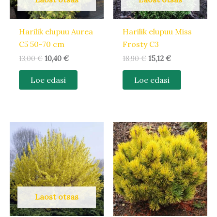
Harilik elupuu Aurea
Harilik elupuu Miss
C5 50-70 cm
Frosty C3
13,00
€
10,40
€
18,90
€
15,12
€
Loe edasi
Loe edasi
Laost otsas