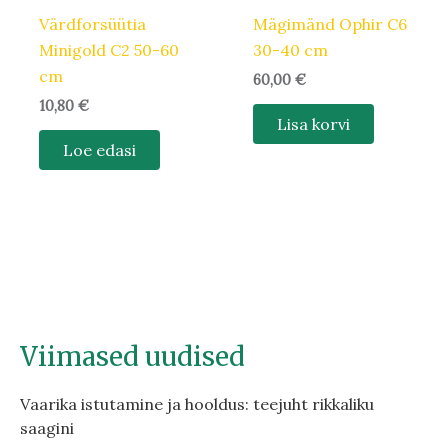
Värdforsüütia
Mägimänd Ophir C6
Minigold C2 50-60
30-40 cm
cm
60,00
€
10,80
€
Lisa korvi
Loe edasi
Viimased uudised
Vaarika istutamine ja hooldus: teejuht rikkaliku
saagini