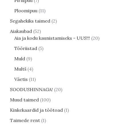
Pirnipuu
7
Ploomipuu
11
Segahekiks taimed
2
Aiakaubad
52
Aia ja kodu kaunistamiseks - UUS!!!
20
Tööriistad
5
Muld
9
Multš
4
Väetis
11
SOODUSHINNAGA!
20
Muud taimed
100
Kinkekaardid ja töötoad
1
Taimede rent
1