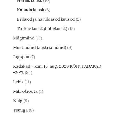
Harilik kuusk
10
Kanada kuusk
3
Erilised ja haruldased kuused
2
Torkav kuusk (hõbekuusk)
15
Mägimänd
17
Must mänd (austria mänd)
9
Jugapuu
7
Kadakad - kuni 15. aug. 2026 KÕIK KADAKAD
-20%
54
Lehis
11
Mikrobioota
1
Nulg
9
Tsuuga
8