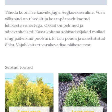
Tiheda koonilise kasvukujuga. Aeglasekasvuline. Võra
välispind on tihedalt ja korrapäraselt kaetud
lühikeste võrsetega. Okkad on pehmed ja
säravrohelised. Kasvukohana sobivad viljakad mullad
ning päike kuni poolvari. Ei talu põuda ja saastatatud
õhku. Vajab kaitset varakevadise päikese eest.
Seotud tooted
Algne
Praegune
Algne
Praegune
hind
hind
hind
hind
oli:
on:
oli:
on:
13,00 €.
10,40 €.
18,90 €.
15,12 €.
Laost otsas
Laost otsas