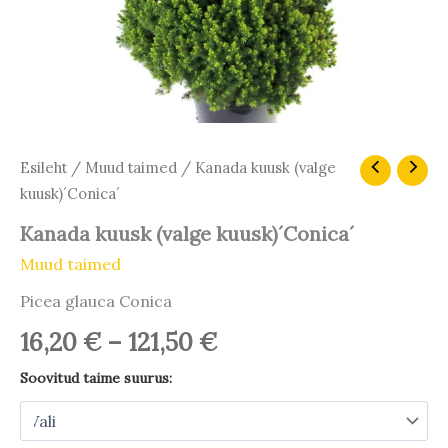
Hinnavahemik:
Kanada
Esileht
/
Muud taimed
/ Kanada kuusk (valge
kuusk
16,20 €
kuusk)´Conica´
(valge
kuni
kuusk)
Kanada kuusk (valge kuusk)´Conica´
121,50 €
´Conica
Muud taimed
´
kogus
Picea glauca Conica
16,20
€
–
121,50
€
Soovitud taime suurus: