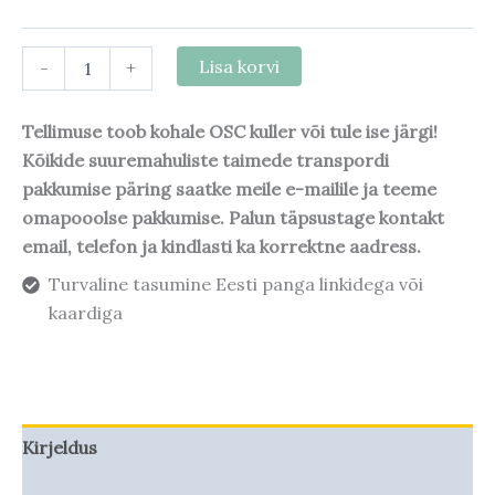
-
+
Lisa korvi
Tellimuse toob kohale OSC kuller või tule ise järgi!
Kõikide suuremahuliste taimede transpordi
pakkumise päring saatke meile e-mailile ja teeme
omapooolse pakkumise. Palun täpsustage kontakt
email, telefon ja kindlasti ka korrektne aadress.
Turvaline tasumine Eesti panga linkidega või
kaardiga
Kirjeldus
Taime kasvupotentsiaal