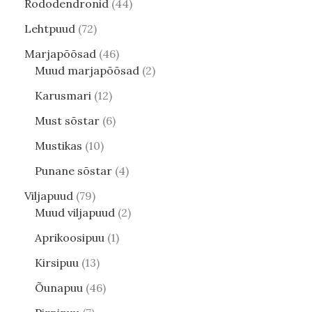
Rododendronid
44
Lehtpuud
72
Marjapõõsad
46
Muud marjapõõsad
2
Karusmari
12
Must sõstar
6
Mustikas
10
Punane sõstar
4
Viljapuud
79
Muud viljapuud
2
Aprikoosipuu
1
Kirsipuu
13
Õunapuu
46