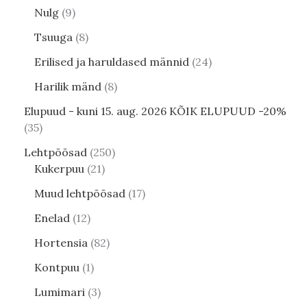
Nulg
9
Tsuuga
8
Erilised ja haruldased männid
24
Harilik mänd
8
Elupuud - kuni 15. aug. 2026 KÕIK ELUPUUD -20%
35
Lehtpõõsad
250
Kukerpuu
21
Muud lehtpõõsad
17
Enelad
12
Hortensia
82
Kontpuu
1
Lumimari
3