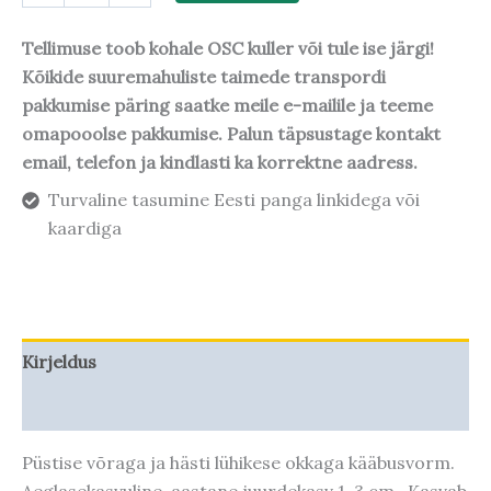
Tellimuse toob kohale OSC kuller või tule ise järgi!
Kõikide suuremahuliste taimede transpordi
pakkumise päring saatke meile e-mailile ja teeme
omapooolse pakkumise. Palun täpsustage kontakt
email, telefon ja kindlasti ka korrektne aadress.
Turvaline tasumine Eesti panga linkidega või
kaardiga
Kirjeldus
Taime kasvupotentsiaal
Püstise võraga ja hästi lühikese okkaga kääbusvorm.
Aeglasekasvuline, aastane juurdekasv 1-3 cm. Kasvab