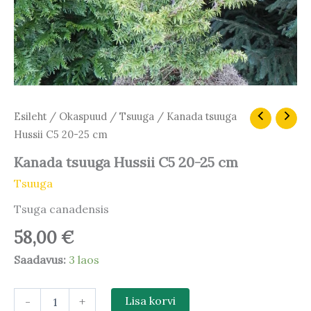
Kanada
Esileht
/
Okaspuud
/
Tsuuga
/ Kanada tsuuga
tsuuga
Hussii C5 20-25 cm
Hussii
C5
Kanada tsuuga Hussii C5 20-25 cm
20-
Tsuuga
25
cm
Tsuga canadensis
kogus
58,00
€
Saadavus:
3 laos
-
+
Lisa korvi