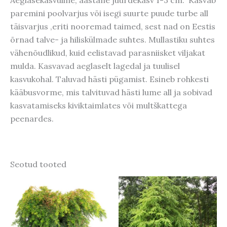
paremini poolvarjus või isegi suurte puude turbe all
täisvarjus ,eriti nooremad taimed, sest nad on Eestis
õrnad talve- ja hiliskülmade suhtes. Mullastiku suhtes
vähenõudlikud, kuid eelistavad parasniisket viljakat
mulda. Kasvavad aeglaselt lagedal ja tuulisel
kasvukohal. Taluvad hästi pügamist. Esineb rohkesti
kääbusvorme, mis talvituvad hästi lume all ja sobivad
kasvatamiseks kiviktaimlates või multškattega
peenardes.
Seotud tooted
Hinnavahe
Sellel
36,00 €
tootel
kuni
65,00 €
on
mitu