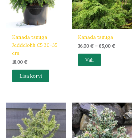
varianti.
Valikuid
saab
teha
Kanada tsuuga
Kanada tsuuga
tootelehel.
Jeddelohh C5 30-35
36,00
€
–
65,00
€
cm
Vali
18,00
€
Lisa korvi