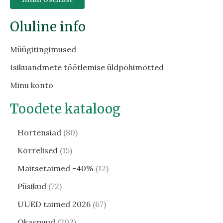
Oluline info
Müügitingimused
Isikuandmete töötlemise üldpõhimõtted
Minu konto
Toodete kataloog
Hortensiad
80
Kõrrelised
15
Maitsetaimed -40%
12
Püsikud
72
UUED taimed 2026
67
Okaspuud
202