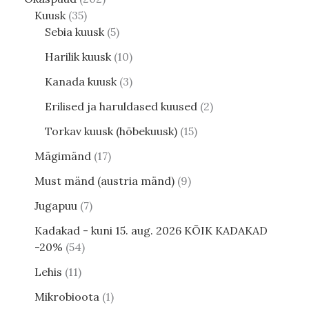
Kuusk
35
Sebia kuusk
5
Harilik kuusk
10
Kanada kuusk
3
Erilised ja haruldased kuused
2
Torkav kuusk (hõbekuusk)
15
Mägimänd
17
Must mänd (austria mänd)
9
Jugapuu
7
Kadakad - kuni 15. aug. 2026 KÕIK KADAKAD
-20%
54
Lehis
11
Mikrobioota
1