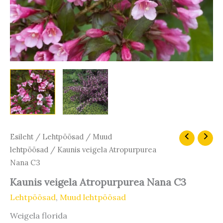
Kaunis
Esileht
/
Lehtpõõsad
/
Muud
veigela
lehtpõõsad
/ Kaunis veigela Atropurpurea
Atropurpurea
Nana C3
Nana
C3
Kaunis veigela Atropurpurea Nana C3
kogus
Lehtpõõsad
,
Muud lehtpõõsad
Weigela florida