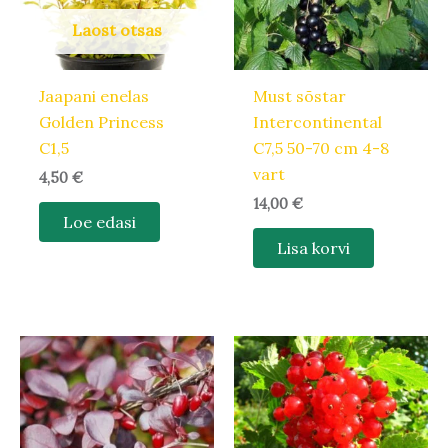
Laost otsas
Jaapani enelas
Must sõstar
Golden Princess
Intercontinental
C1,5
C7,5 50-70 cm 4-8
vart
4,50
€
14,00
€
Loe edasi
Lisa korvi