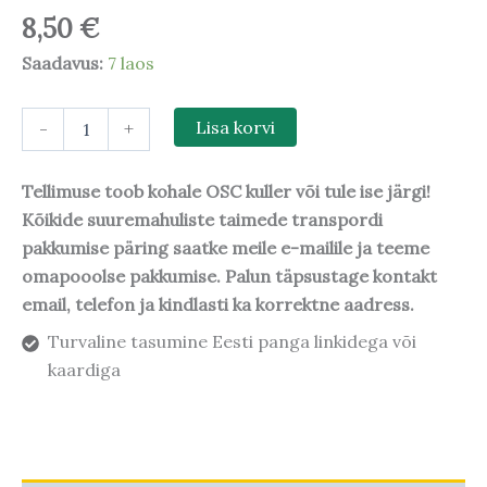
8,50
€
Saadavus:
7 laos
-
+
Lisa korvi
Tellimuse toob kohale OSC kuller või tule ise järgi!
Kõikide suuremahuliste taimede transpordi
pakkumise päring saatke meile e-mailile ja teeme
omapooolse pakkumise. Palun täpsustage kontakt
email, telefon ja kindlasti ka korrektne aadress.
Turvaline tasumine Eesti panga linkidega või
kaardiga