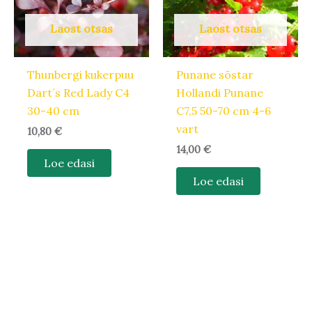
Laost otsas
Laost otsas
Thunbergi kukerpuu
Punane sõstar
Dart´s Red Lady C4
Hollandi Punane
30-40 cm
C7,5 50-70 cm 4-6
vart
10,80
€
14,00
€
Loe edasi
Loe edasi