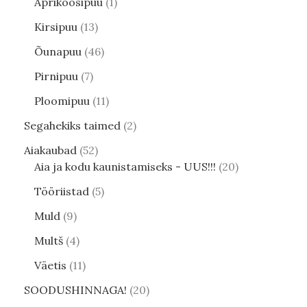
Aprikoosipuu
1
Kirsipuu
13
Õunapuu
46
Pirnipuu
7
Ploomipuu
11
Segahekiks taimed
2
Aiakaubad
52
Aia ja kodu kaunistamiseks - UUS!!!
20
Tööriistad
5
Muld
9
Multš
4
Väetis
11
SOODUSHINNAGA!
20