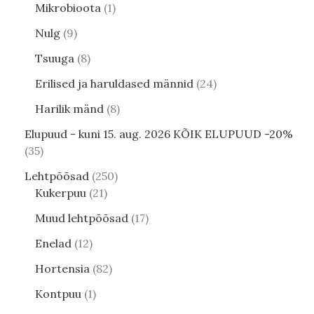
Mikrobioota
1
Nulg
9
Tsuuga
8
Erilised ja haruldased männid
24
Harilik mänd
8
Elupuud - kuni 15. aug. 2026 KÕIK ELUPUUD -20%
35
Lehtpõõsad
250
Kukerpuu
21
Muud lehtpõõsad
17
Enelad
12
Hortensia
82
Kontpuu
1