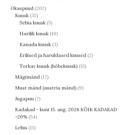
Okaspuud
202
Kuusk
35
Sebia kuusk
5
Harilik kuusk
10
Kanada kuusk
3
Erilised ja haruldased kuused
2
Torkav kuusk (hõbekuusk)
15
Mägimänd
17
Must mänd (austria mänd)
9
Jugapuu
7
Kadakad - kuni 15. aug. 2026 KÕIK KADAKAD
-20%
54
Lehis
11