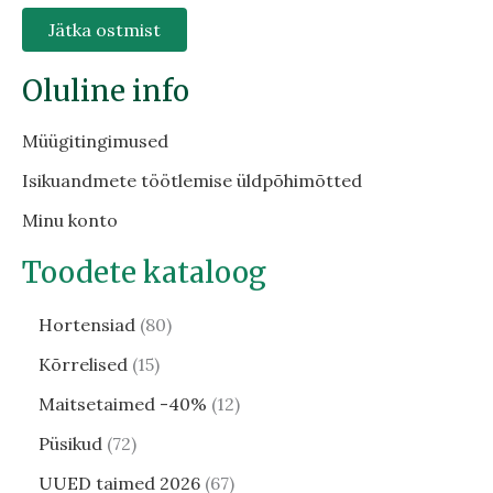
Jätka ostmist
Oluline info
Müügitingimused
Isikuandmete töötlemise üldpõhimõtted
Minu konto
Toodete kataloog
Hortensiad
80
Kõrrelised
15
Maitsetaimed -40%
12
Püsikud
72
UUED taimed 2026
67