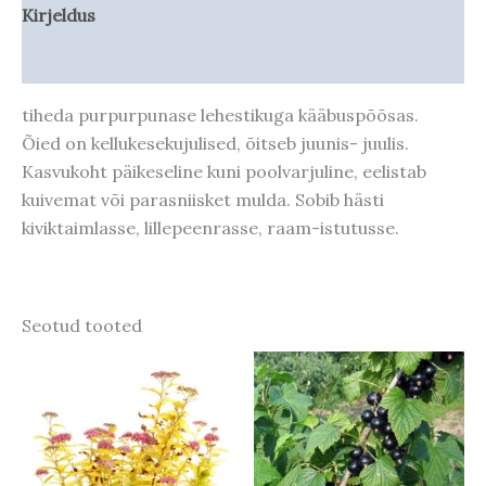
Kirjeldus
Taime kasvupotentsiaal
tiheda purpurpunase lehestikuga kääbuspõõsas.
Õied on kellukesekujulised, õitseb juunis- juulis.
Kasvukoht päikeseline kuni poolvarjuline, eelistab
kuivemat või parasniisket mulda. Sobib hästi
kiviktaimlasse, lillepeenrasse, raam-istutusse.
Seotud tooted