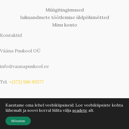
Müügitingimused
Isikuandmete töötlemise üldpõhimõtted
Minu konto
Kontaktid
Vääna Puukool OÜ
info@vaanapuukool.ee
Tel.
+(372) 566 95577
Kasutame oma lehel veebiküpsiseid. Loe veebiküpsiste kohta
lähemalt ja soovi korral lülita välja
seadete
alt.
Copyright © 2026 Vääna Puukool | Bwebbie.com
Nõustun