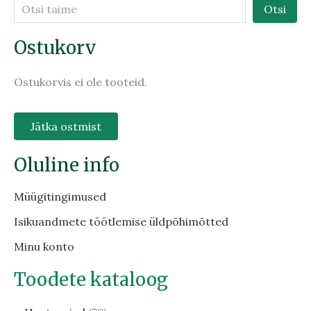
Otsi
Ostukorv
Ostukorvis ei ole tooteid.
Jätka ostmist
Oluline info
Müügitingimused
Isikuandmete töötlemise üldpõhimõtted
Minu konto
Toodete kataloog