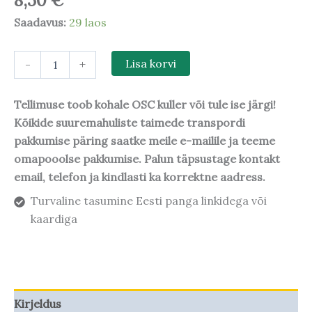
8,50
€
Saadavus:
29 laos
-
+
Lisa korvi
Tellimuse toob kohale OSC kuller või tule ise järgi!
Kõikide suuremahuliste taimede transpordi
pakkumise päring saatke meile e-mailile ja teeme
omapooolse pakkumise. Palun täpsustage kontakt
email, telefon ja kindlasti ka korrektne aadress.
Turvaline tasumine Eesti panga linkidega või
kaardiga
Kirjeldus