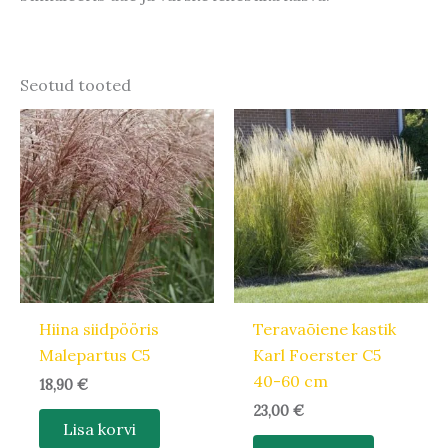
Seotud tooted
Hiina siidpööris
Teravaõiene kastik
Malepartus C5
Karl Foerster C5
40-60 cm
18,90
€
23,00
€
Lisa korvi