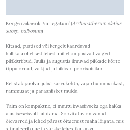
Taime kasvupotentsiaal
Kõrge raikaerik ‘Variegatum’ (
Arrhenatherum elatius
subsp. bulbosum
)
Kitsad, püstised või kergelt kaarduvad
hallikasrohelised lehed, millel on püsivad valged
pikikitriibud.
Juulis ja augustis ilmuvad pikkade kõrte
tippu õrnad, valkjad ja läikivad pöörisõisikud.
Eelistab poolvarjulist kasvukohta, vajab huumusrikast,
rammusat ja parasniisket mulda.
Taim on kompaktne, ei muutu invasiivseks ega hakka
aias iseseisvalt laiutama. Soovitatav on vanad
õievarred ja lehed pärast õitsemist maha lõigata, mis
stimuleerib uue ja värske lehestiku kasvu.