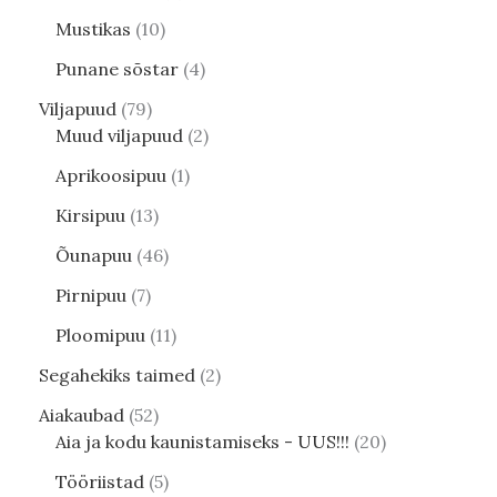
Mustikas
10
Punane sõstar
4
Viljapuud
79
Muud viljapuud
2
Aprikoosipuu
1
Kirsipuu
13
Õunapuu
46
Pirnipuu
7
Ploomipuu
11
Segahekiks taimed
2
Aiakaubad
52
Aia ja kodu kaunistamiseks - UUS!!!
20
Tööriistad
5