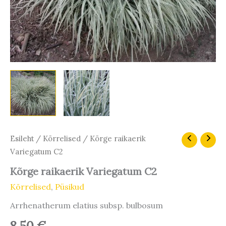
Kõrge
Esileht
/
Kõrrelised
/ Kõrge raikaerik
raikaerik
Variegatum C2
Variegatum
C2
Kõrge raikaerik Variegatum C2
kogus
Kõrrelised
,
Püsikud
Arrhenatherum elatius subsp. bulbosum