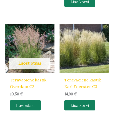
Lisa korvi
Laost otsas
Teravaõiene kastik
Teravaõiene kastik
Overdam C2
Karl Foerster C3
10,50
€
14,90
€
Loe edasi
Lisa korvi