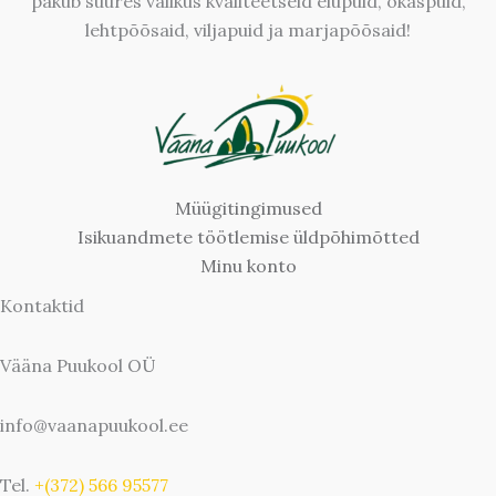
pakub suures valikus kvaliteetseid elupuid, okaspuid,
lehtpõõsaid, viljapuid ja marjapõõsaid!
Müügitingimused
Isikuandmete töötlemise üldpõhimõtted
Minu konto
Kontaktid
Vääna Puukool OÜ
info@vaanapuukool.ee
Tel.
+(372) 566 95577