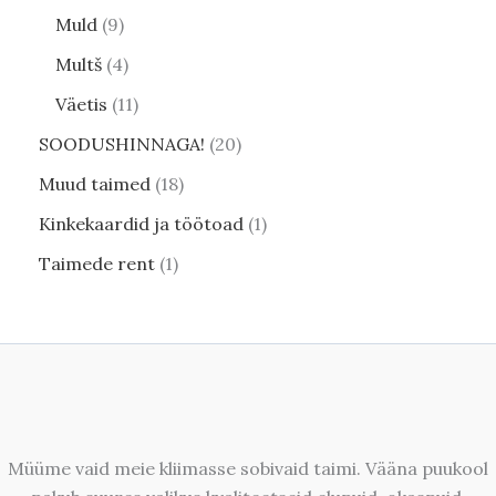
Muld
9
Multš
4
Väetis
11
SOODUSHINNAGA!
20
Muud taimed
18
Kinkekaardid ja töötoad
1
Taimede rent
1
Müüme vaid meie kliimasse sobivaid taimi. Vääna puukool