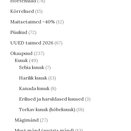
Hortensiad
78
Kõrrelised
15
Maitsetaimed -40%
12
Püsikud
72
UUED taimed 2026
67
Okaspuud
237
Kuusk
49
Sebia kuusk
7
Harilik kuusk
13
Kanada kuusk
8
Erilised ja haruldased kuused
3
Torkav kuusk (hõbekuusk)
18
Mägimänd
27
Must mänd (austria mänd)
13