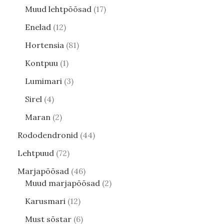
Muud lehtpõõsad
17
Enelad
12
Hortensia
81
Kontpuu
1
Lumimari
3
Sirel
4
Maran
2
Rododendronid
44
Lehtpuud
72
Marjapõõsad
46
Muud marjapõõsad
2
Karusmari
12
Must sõstar
6