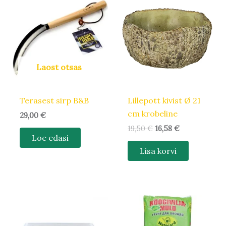
hind
hind
oli:
on:
19,50 €.
16,58 €.
Laost otsas
Terasest sirp B&B
Lillepott kivist Ø 21
cm krobeline
29,00
€
19,50
€
16,58
€
Loe edasi
Lisa korvi