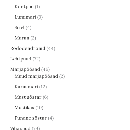
Kontpuu
1
Lumimari
3
Sirel
4
Maran
2
Rododendronid
44
Lehtpuud
72
Marjapõõsad
46
Muud marjapõõsad
2
Karusmari
12
Must sõstar
6
Mustikas
10
Punane sõstar
4
Viljapuud
79