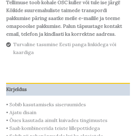
Tellimuse toob kohale OSC kuller või tule ise järgi!
Kõikide suuremahuliste taimede transpordi
pakkumise päring saatke meile e-mailile ja teeme
omapooolse pakkumise. Palun täpsustage kontakt
email, telefon ja kindlasti ka korrektne aadress.
Turvaline tasumine Eesti panga linkidega või
kaardiga
Kirjeldus
• Sobib kasutamiseks siseruumides
• Ajatu disain
• Õues kasutada ainult kuivades tingimustes
• Saab kombineerida teiste lillepottidega
• Sobib nii rohenäppudele kui ka algajatele