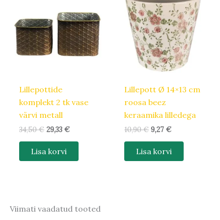
oli:
on:
oli:
on:
34,50 €.
29,33 €.
10,90 €.
9,27 €.
Lillepottide
Lillepott Ø 14×13 cm
komplekt 2 tk vase
roosa beez
värvi metall
keraamika lilledega
34,50
€
29,33
€
10,90
€
9,27
€
Lisa korvi
Lisa korvi
Viimati vaadatud tooted