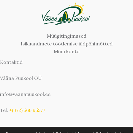
Müügitingimused
Isikuandmete töötlemise üldpõhimõtted
Minu konto
Kontaktid
Vääna Puukool OÜ
info@vaanapuukool.ee
Tel.
+(372) 566 95577