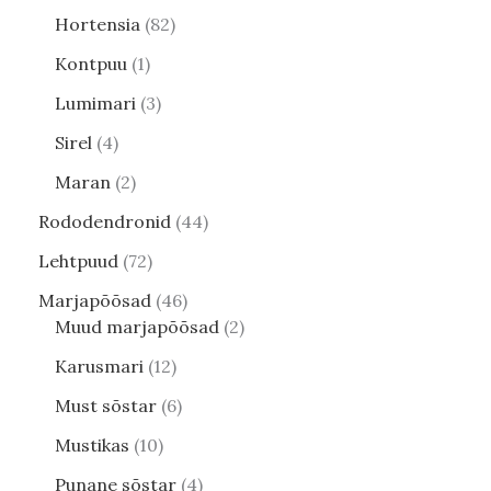
Hortensia
82
Kontpuu
1
Lumimari
3
Sirel
4
Maran
2
Rododendronid
44
Lehtpuud
72
Marjapõõsad
46
Muud marjapõõsad
2
Karusmari
12
Must sõstar
6
Mustikas
10
Punane sõstar
4