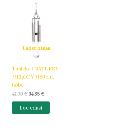
Algne
Praegune
hind
hind
oli:
on:
41,00 €.
34,85 €.
Laost otsas
Tuulekell NATURE’S
MELODY H80cm,
hõbe
41,00
€
34,85
€
Loe edasi