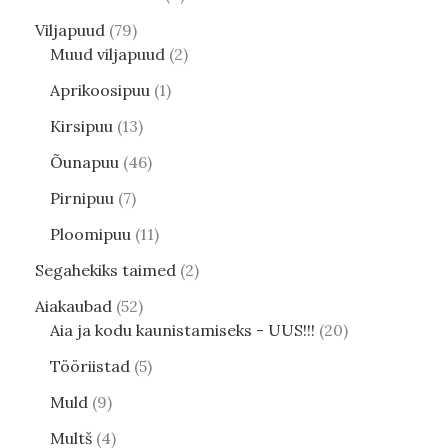
Viljapuud
79
Muud viljapuud
2
Aprikoosipuu
1
Kirsipuu
13
Õunapuu
46
Pirnipuu
7
Ploomipuu
11
Segahekiks taimed
2
Aiakaubad
52
Aia ja kodu kaunistamiseks - UUS!!!
20
Tööriistad
5
Muld
9
Multš
4