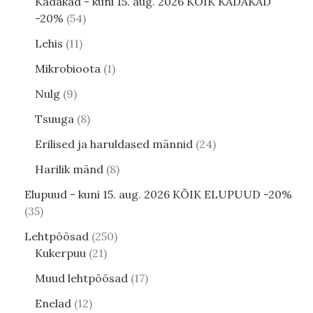
Kadakad - kuni 15. aug. 2026 KÕIK KADAKAD
-20%
54
Lehis
11
Mikrobioota
1
Nulg
9
Tsuuga
8
Erilised ja haruldased männid
24
Harilik mänd
8
Elupuud - kuni 15. aug. 2026 KÕIK ELUPUUD -20%
35
Lehtpõõsad
250
Kukerpuu
21
Muud lehtpõõsad
17
Enelad
12