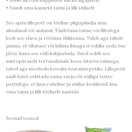
• Naudi oma kauneid taimi ja lilli stiilselt
See ajatu lillepott on tõeline pilgupüüdja sinu
aknalaual või aialaual. Täidetuna taime või lilledega
loob see elava ja rõõmsa õhkkonna. Tuleb aga tähele
panna, et vihmase või külma ilmaga ei tohiks seda õue
jätta, kuna see võib kahjustuda. Suvel sobib see
suurepäraselt terrassilauale koos õitseva taimega,
talvel aga meeleolu loovaks toataimepotiks. Lillepotti
saab hästi sobitada sama sarja või stiiliga teiste
pottidega, et luua roheline ja stiilne keskkond, kus
oma taimi ja lilli tõeliselt nautida.
Seotud tooted
Algne
Praegune