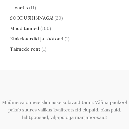
Väetis
11
SOODUSHINNAGA!
20
Muud taimed
100
Kinkekaardid ja töötoad
1
Taimede rent
1
Müüme vaid meie kliimasse sobivaid taimi. Vääna puukool
pakub suures valikus kvaliteetseid elupuid, okaspuid,
lehtpõõsaid, viljapuid ja marjapõõsaid!