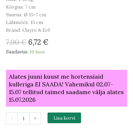
Kõrgus: 7 cm
Suurus: Ø 15×7 cm
Läbimõõt: 15 cm
Bränd: Clayre & Eef
7,90
€
6,72
€
Saadavus:
10 laos
Alates juuni kuust me hortensiaid
kulleriga EI SAADA! Vahemikul 02.07-
15.07 tellitud taimed saadame välja alates
15.07.2026
-
+
Lisa korvi