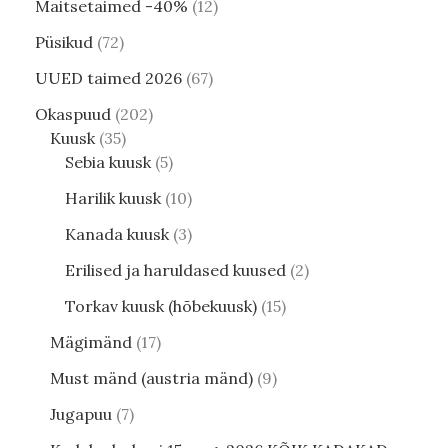
Maitsetaimed -40%
12
Püsikud
72
UUED taimed 2026
67
Okaspuud
202
Kuusk
35
Sebia kuusk
5
Harilik kuusk
10
Kanada kuusk
3
Erilised ja haruldased kuused
2
Torkav kuusk (hõbekuusk)
15
Mägimänd
17
Must mänd (austria mänd)
9
Jugapuu
7