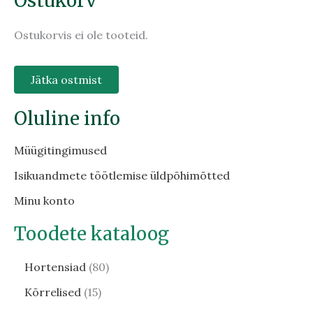
Ostukorv
Ostukorvis ei ole tooteid.
Jätka ostmist
Oluline info
Müügitingimused
Isikuandmete töötlemise üldpõhimõtted
Minu konto
Toodete kataloog
Hortensiad
80
Kõrrelised
15