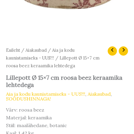
Algne
Praegune
Lillepott
Esileht
/
Aiakaubad
/
Aia ja kodu
Ø
hind
hind
kaunistamiseks - UUS!!!
/ Lillepott Ø 15×7 cm
15x7
oli:
on:
roosa beez keraamika lehtedega
cm
7,90 €.
6,72 €.
roosa
Lillepott Ø 15×7 cm roosa beez keraamika
beez
lehtedega
keraamika
lehtedega
Aia ja kodu kaunistamiseks - UUS!!!
,
Aiakaubad
,
kogus
SOODUSHINNAGA!
Värv: roosa beez
Materjal: keraamika
Stiil: maalähedane, botanic
Kaal: 1.42 kg