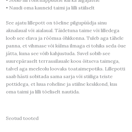
• Naudi oma kauneid taimi ja lilli stiilselt
See ajatu lillepott on tõeline pilgupüüdja sinu
aknalaual või aialaual. Täidetuna taime või lilledega
loob see elava ja rõõmsa õhkkonna. Tuleb aga tähele
panna, et vihmase või külma ilmaga ei tohiks seda õue
jätta, kuna see võib kahjustuda. Suvel sobib see
suurepäraselt terrassilauale koos õitseva taimega,
talvel aga meeleolu loovaks toataimepotiks. Lillepotti
saab hästi sobitada sama sarja või stiiliga teiste
pottidega, et luua roheline ja stiilne keskkond, kus
oma taimi ja lilli tõeliselt nautida.
Seotud tooted
Algne
Praegune
Algne
Praegune