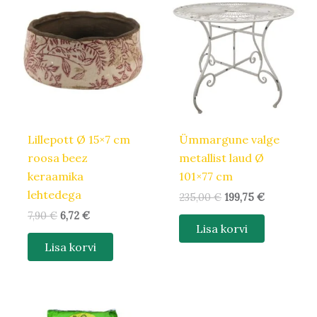
hind
hind
hind
hind
oli:
on:
oli:
on:
7,90 €.
6,72 €.
235,00 €.
199,75 €.
Lillepott Ø 15×7 cm
Ümmargune valge
roosa beez
metallist laud Ø
keraamika
101×77 cm
lehtedega
235,00
€
199,75
€
7,90
€
6,72
€
Lisa korvi
Lisa korvi
Algne
Praegune