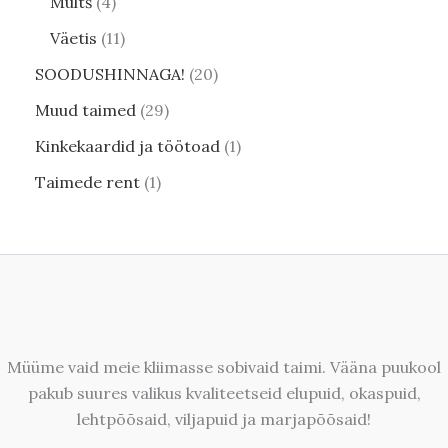
Multš
4
Väetis
11
SOODUSHINNAGA!
20
Muud taimed
29
Kinkekaardid ja töötoad
1
Taimede rent
1
Müüme vaid meie kliimasse sobivaid taimi. Vääna puukool
pakub suures valikus kvaliteetseid elupuid, okaspuid,
lehtpõõsaid, viljapuid ja marjapõõsaid!