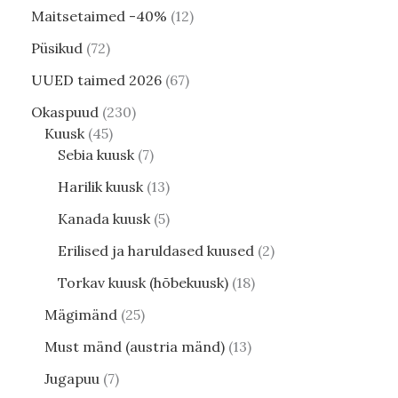
Maitsetaimed -40%
12
Püsikud
72
UUED taimed 2026
67
Okaspuud
230
Kuusk
45
Sebia kuusk
7
Harilik kuusk
13
Kanada kuusk
5
Erilised ja haruldased kuused
2
Torkav kuusk (hõbekuusk)
18
Mägimänd
25
Must mänd (austria mänd)
13
Jugapuu
7