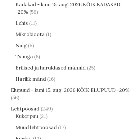
Kadakad - kuni 15. aug. 2026 KÕIK KADAKAD
-20%
56
Lehis
11
Mikrobioota
1
Nulg
6
Tsuuga
8
Erilised ja haruldased männid
25
Harilik mänd
16
Elupuud - kuni 15. aug. 2026 KÕIK ELUPUUD -20%
56
Lehtpõõsad
249
Kukerpuu
21
Muud lehtpõõsad
17
Enelad
12