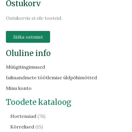
Ostukorv
Ostukorvis ei ole tooteid.
Jätka ostmist
Oluline info
Müügitingimused
Isikuandmete töötlemise üldpõhimõtted
Minu konto
Toodete kataloog
Hortensiad
78
Kõrrelised
15