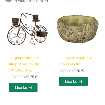
Viimati vaadatud tooted
Algne
Praegune
Algne
Praegune
hind
hind
hind
hind
oli:
on:
oli:
on:
195,00 €.
165,75 €.
12,00 €.
10,20 €.
Jalgratta kujuline
Lillepott kivist Ø 17
lillepottide hoidja
cm krobeline
107x35x70 cm
12,00
€
10,20
€
195,00
€
165,75
€
Lisa korvi
Lisa korvi