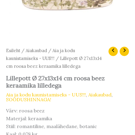
Algne
Praegune
Lillepott
Esileht
/
Aiakaubad
/
Aia ja kodu
Ø
hind
hind
kaunistamiseks - UUS!!!
/ Lillepott Ø 27x13x14
27x13x14
oli:
on:
cm roosa beez keraamika lilledega
cm
21,90 €.
18,62 €.
roosa
Lillepott Ø 27x13x14 cm roosa beez
beez
keraamika lilledega
keraamika
lilledega
Aia ja kodu kaunistamiseks - UUS!!!
,
Aiakaubad
,
kogus
SOODUSHINNAGA!
Värv: roosa beez
Materjal: keraamika
Stiil: romantiline, maalähedane, botanic
Kaal: 0.078 kg