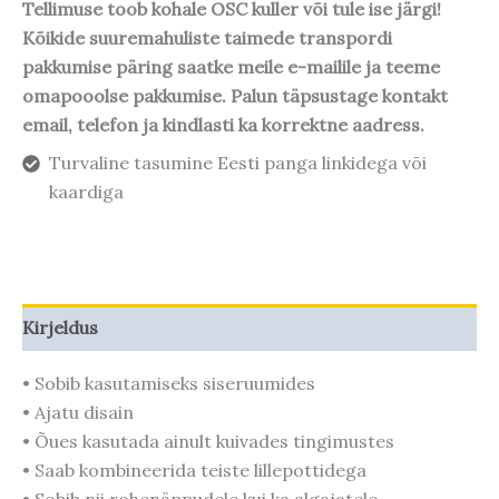
Tellimuse toob kohale OSC kuller või tule ise järgi!
Kõikide suuremahuliste taimede transpordi
pakkumise päring saatke meile e-mailile ja teeme
omapooolse pakkumise. Palun täpsustage kontakt
email, telefon ja kindlasti ka korrektne aadress.
Turvaline tasumine Eesti panga linkidega või
kaardiga
Kirjeldus
• Sobib kasutamiseks siseruumides
• Ajatu disain
• Õues kasutada ainult kuivades tingimustes
• Saab kombineerida teiste lillepottidega
• Sobib nii rohenäppudele kui ka algajatele