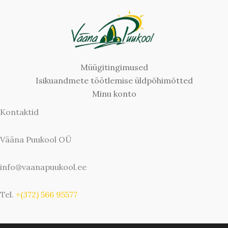
Müügitingimused
Isikuandmete töötlemise üldpõhimõtted
Minu konto
Kontaktid
Vääna Puukool OÜ
info@vaanapuukool.ee
Tel.
+(372) 566 95577