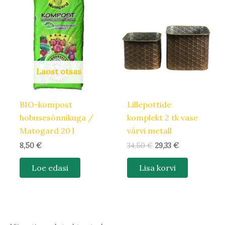
hind
hind
oli:
on:
34,50 €.
29,33 €.
Laost otsas
BIO-kompost
Lillepottide
hobusesõnnikuga /
komplekt 2 tk vase
Matogard 20 l
värvi metall
8,50
€
34,50
€
29,33
€
Loe edasi
Lisa korvi