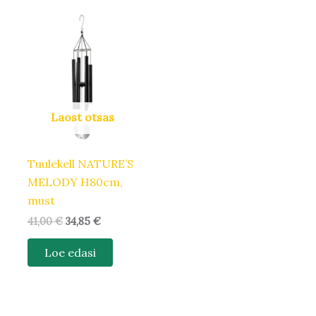
Algne
Praegune
hind
hind
oli:
on:
41,00 €.
34,85 €.
Laost otsas
Tuulekell NATURE’S
MELODY H80cm,
must
41,00
€
34,85
€
Loe edasi