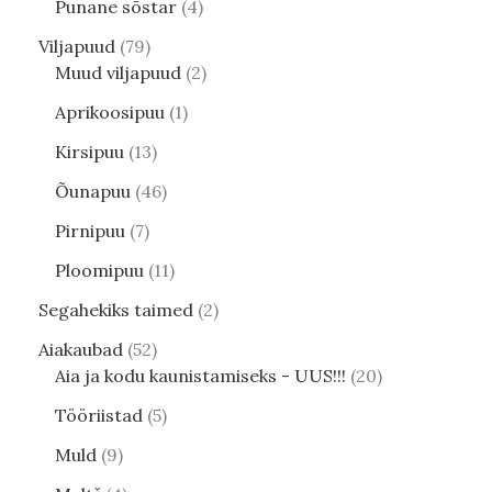
Punane sõstar
4
Viljapuud
79
Muud viljapuud
2
Aprikoosipuu
1
Kirsipuu
13
Õunapuu
46
Pirnipuu
7
Ploomipuu
11
Segahekiks taimed
2
Aiakaubad
52
Aia ja kodu kaunistamiseks - UUS!!!
20
Tööriistad
5
Muld
9