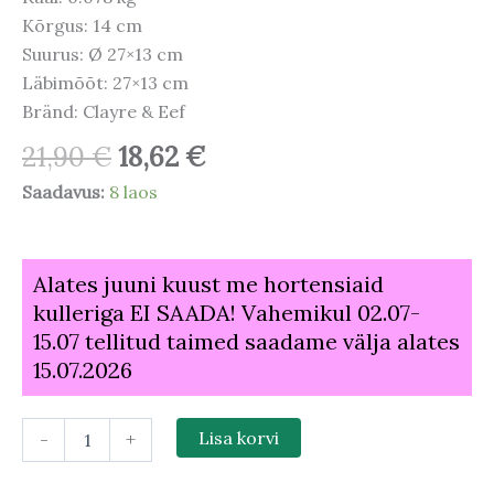
Kõrgus: 14 cm
Suurus: Ø 27×13 cm
Läbimõõt: 27×13 cm
Bränd: Clayre & Eef
21,90
€
18,62
€
Saadavus:
8 laos
Alates juuni kuust me hortensiaid
kulleriga EI SAADA! Vahemikul 02.07-
15.07 tellitud taimed saadame välja alates
15.07.2026
-
+
Lisa korvi