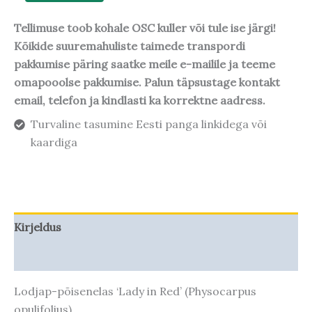
Tellimuse toob kohale OSC kuller või tule ise järgi!
Kõikide suuremahuliste taimede transpordi
pakkumise päring saatke meile e-mailile ja teeme
omapooolse pakkumise. Palun täpsustage kontakt
email, telefon ja kindlasti ka korrektne aadress.
Turvaline tasumine Eesti panga linkidega või
kaardiga
Kirjeldus
Taime kasvupotentsiaal
Lodjap-põisenelas ‘Lady in Red’ (Physocarpus
opulifolius)