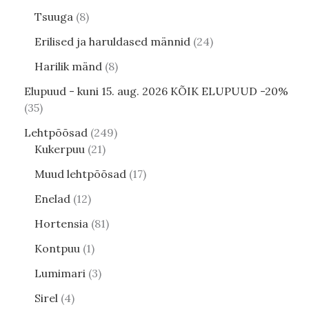
Tsuuga
8
Erilised ja haruldased männid
24
Harilik mänd
8
Elupuud - kuni 15. aug. 2026 KÕIK ELUPUUD -20%
35
Lehtpõõsad
249
Kukerpuu
21
Muud lehtpõõsad
17
Enelad
12
Hortensia
81
Kontpuu
1
Lumimari
3
Sirel
4