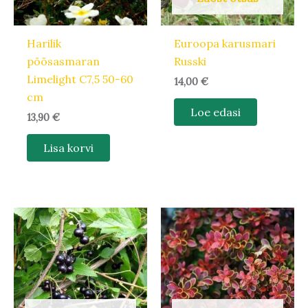
Harilik
Euroopa karusmari
põõsasmaran
Russki
Limelight C7,5 50-60
14,00
€
cm
Loe edasi
13,90
€
Lisa korvi