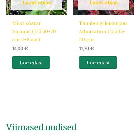
Laost otsas
Laost otsas
Must sõstar
Thunbergi kukerpuu
Varmas C7,5 50-70
Admiration C1,5 15-
cm 4-8 vart
20 cm
14,00
€
11,70
€
Loe edasi
Loe edasi
Viimased uudised