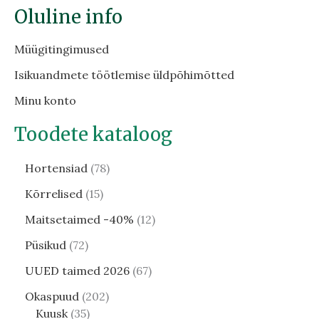
Oluline info
Müügitingimused
Isikuandmete töötlemise üldpõhimõtted
Minu konto
Toodete kataloog
Hortensiad
78
Kõrrelised
15
Maitsetaimed -40%
12
Püsikud
72
UUED taimed 2026
67
Okaspuud
202
Kuusk
35