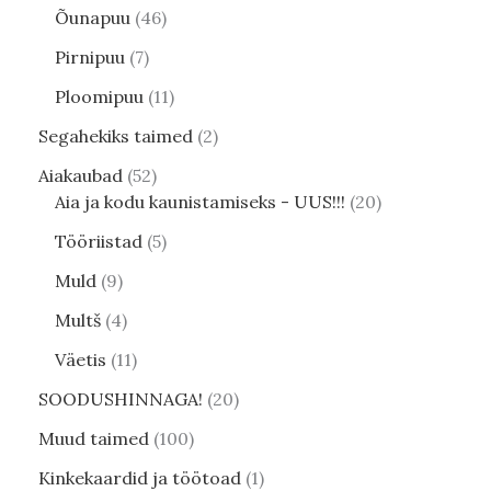
Õunapuu
46
Pirnipuu
7
Ploomipuu
11
Segahekiks taimed
2
Aiakaubad
52
Aia ja kodu kaunistamiseks - UUS!!!
20
Tööriistad
5
Muld
9
Multš
4
Väetis
11
SOODUSHINNAGA!
20
Muud taimed
100
Kinkekaardid ja töötoad
1