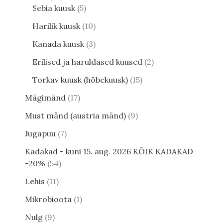
Sebia kuusk
5
Harilik kuusk
10
Kanada kuusk
3
Erilised ja haruldased kuused
2
Torkav kuusk (hõbekuusk)
15
Mägimänd
17
Must mänd (austria mänd)
9
Jugapuu
7
Kadakad - kuni 15. aug. 2026 KÕIK KADAKAD
-20%
54
Lehis
11
Mikrobioota
1
Nulg
9