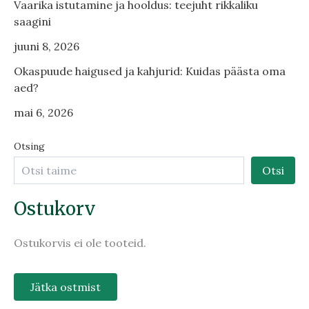
Vaarika istutamine ja hooldus: teejuht rikkaliku
saagini
juuni 8, 2026
Okaspuude haigused ja kahjurid: Kuidas päästa oma
aed?
mai 6, 2026
Otsing
Otsi
Ostukorv
Ostukorvis ei ole tooteid.
Jätka ostmist