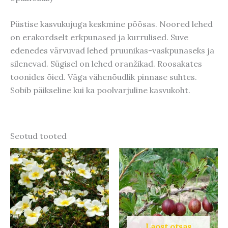
Püstise kasvukujuga keskmine põõsas. Noored lehed
on erakordselt erkpunased ja kurrulised. Suve
edenedes värvuvad lehed pruunikas-vaskpunaseks ja
silenevad. Sügisel on lehed oranžikad. Roosakates
toonides õied. Väga vähenõudlik pinnase suhtes.
Sobib päikseline kui ka poolvarjuline kasvukoht.
Seotud tooted
Laost otsas