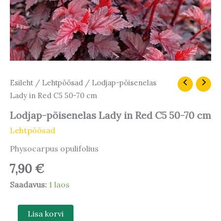
Lodjap-
Esileht
/
Lehtpõõsad
/ Lodjap-põisenelas
põisenelas
Lady in Red C5 50-70 cm
Lady
in
Lodjap-põisenelas Lady in Red C5 50-70 cm
Red
Lehtpõõsad
C5
50-
Physocarpus opulifolius
70
cm
7,90
€
kogus
Saadavus:
1 laos
Lisa korvi