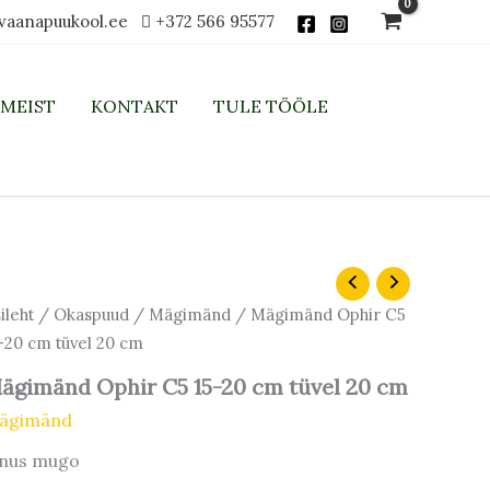
vaanapuukool.ee
+372 566 95577
MEIST
KONTAKT
TULE TÖÖLE
ileht
/
Okaspuud
/
Mägimänd
/ Mägimänd Ophir C5
-20 cm tüvel 20 cm
ägimänd Ophir C5 15-20 cm tüvel 20 cm
ägimänd
inus mugo