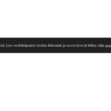
d. Loe veebiküpsiste kohta lähemalt ja soovi korral lülita välja
sea