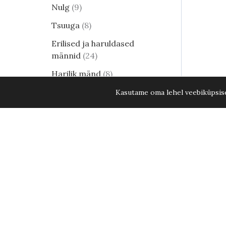
Nulg
9
Tsuuga
8
Erilised ja haruldased
männid
24
Harilik mänd
8
Elupuud - kuni 15. aug. 2026
Kasutame oma lehel veebiküpsisei
KÕIK ELUPUUD -20%
35
Lehtpõõsad
250
Kukerpuu
21
Muud lehtpõõsad
17
Enelad
12
Hortensia
82
Kontpuu
1
Lumimari
3