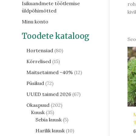
Isikuandmete töötlemise
roh
üldpõhimõtted
kiv
Minu konto
Toodete kataloog
Seo
Hortensiad
80
Kõrrelised
15
Maitsetaimed -40%
12
Püsikud
72
UUED taimed 2026
67
Okaspuud
202
Kuusk
35
Sebia kuusk
5
‘
Harilik kuusk
10
6