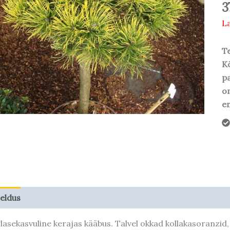
3
La
Te
Kõ
pa
o
em
jeldus
Taime kasvupotentsiaal
lasekasvuline kerajas kääbus. Talvel okkad kollakasoranzid,