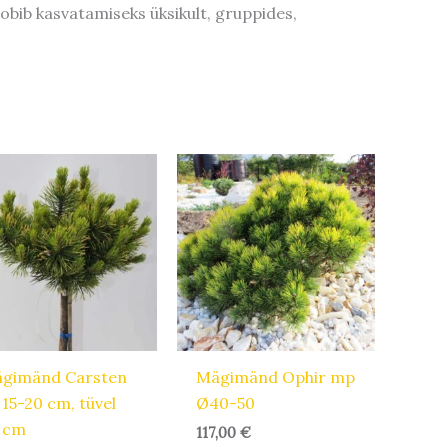
obib kasvatamiseks üksikult, gruppides,
gimänd Carsten
Mägimänd Ophir mp
 15-20 cm, tüvel
Ø40-50
 cm
117,00
€