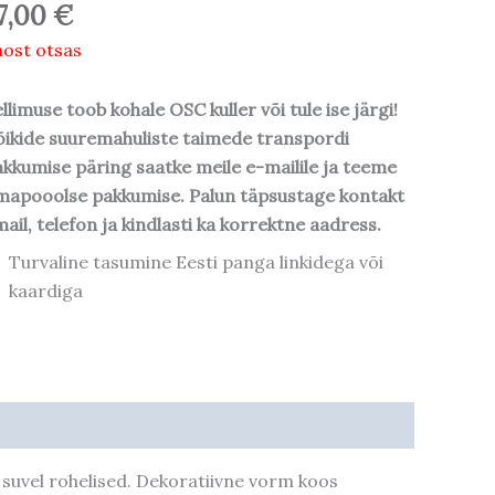
7,00
€
ost otsas
llimuse toob kohale OSC kuller või tule ise järgi!
ikide suuremahuliste taimede transpordi
kkumise päring saatke meile e-mailile ja teeme
mapooolse pakkumise. Palun täpsustage kontakt
ail, telefon ja kindlasti ka korrektne aadress.
Turvaline tasumine Eesti panga linkidega või
kaardiga
 suvel rohelised. Dekoratiivne vorm koos