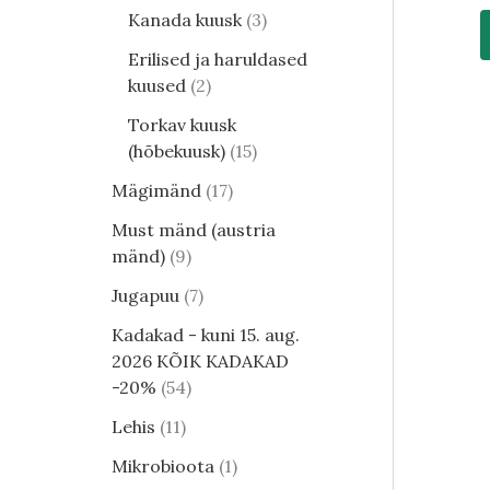
Kanada kuusk
3
Erilised ja haruldased
kuused
2
Torkav kuusk
(hõbekuusk)
15
Mägimänd
17
Must mänd (austria
mänd)
9
Jugapuu
7
Kadakad - kuni 15. aug.
2026 KÕIK KADAKAD
-20%
54
Lehis
11
Mikrobioota
1