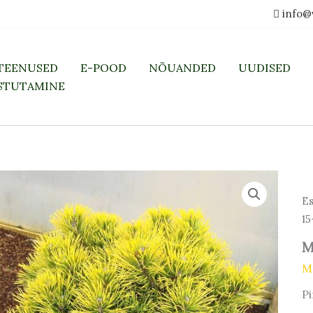
info@
TEENUSED
E-POOD
NÕUANDED
UUDISED
STUTAMINE
Es
15
M
M
P