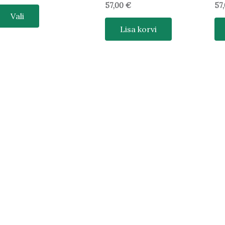
57,00
€
57
Vali
Lisa korvi