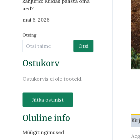
kahjurid: Kuidas päästa oma
aed?
mai 6, 2026
Otsing
Otsi
Ostukorv
Ostukorvis ei ole tooteid.
Jätka ostmist
Oluline info
Kir
Müügitingimused
Aeg