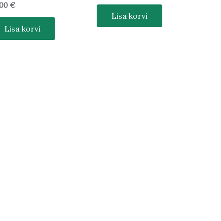
,00
€
Lisa korvi
Lisa korvi