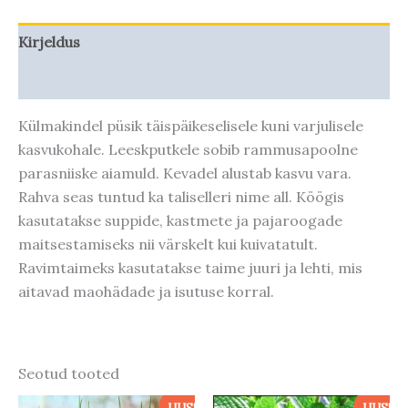
Kirjeldus
Taime kasvupotentsiaal
Külmakindel püsik täispäikeselisele kuni varjulisele
kasvukohale. Leeskputkele sobib rammusapoolne
parasniiske aiamuld. Kevadel alustab kasvu vara.
Rahva seas tuntud ka taliselleri nime all. Köögis
kasutatakse suppide, kastmete ja pajaroogade
maitsestamiseks nii värskelt kui kuivatatult.
Ravimtaimeks kasutatakse taime juuri ja lehti, mis
aitavad maohädade ja isutuse korral.
Seotud tooted
Algne
Praegune
Algne
Praegune