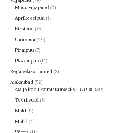
Viljapuud
79
Muud viljapuud
2
Aprikoosipuu
1
Kirsipuu
13
Õunapuu
46
Pirnipuu
7
Ploomipuu
11
Segahekiks taimed
2
Aiakaubad
52
Aia ja kodu kaunistamiseks - UUS!!!
20
Tööriistad
5
Muld
9
Multš
4
Väetis
11