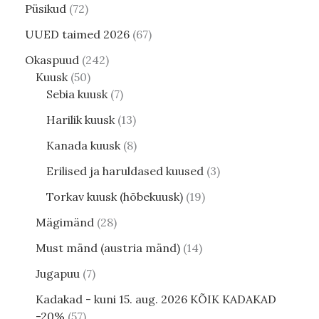
Püsikud
72
UUED taimed 2026
67
Okaspuud
242
Kuusk
50
Sebia kuusk
7
Harilik kuusk
13
Kanada kuusk
8
Erilised ja haruldased kuused
3
Torkav kuusk (hõbekuusk)
19
Mägimänd
28
Must mänd (austria mänd)
14
Jugapuu
7
Kadakad - kuni 15. aug. 2026 KÕIK KADAKAD
-20%
57