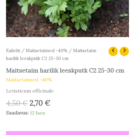
Algne
Praegune
Maitsetaim
Esileht
/
Maitsetaimed -40%
/ Maitsetaim
harilik
hind
hind
harilik leeskputk C2 25-30 cm
leeskputk
oli:
on:
C2
Maitsetaim harilik leeskputk C2 25-30 cm
4,50 €.
2,70 €.
25-
Maitsetaimed -40%
30
cm
Levisticum officinale
kogus
4,50
€
2,70
€
Saadavus:
12 laos