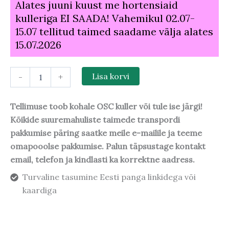
Alates juuni kuust me hortensiaid
kulleriga EI SAADA! Vahemikul 02.07-
15.07 tellitud taimed saadame välja alates
15.07.2026
-
+
Lisa korvi
Tellimuse toob kohale OSC kuller või tule ise järgi!
Kõikide suuremahuliste taimede transpordi
pakkumise päring saatke meile e-mailile ja teeme
omapooolse pakkumise. Palun täpsustage kontakt
email, telefon ja kindlasti ka korrektne aadress.
Turvaline tasumine Eesti panga linkidega või
kaardiga