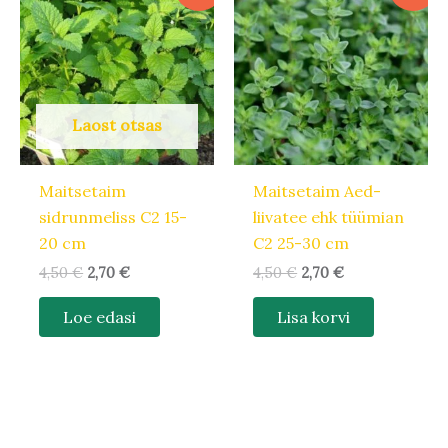
oli:
on:
oli:
on:
4,50 €.
2,70 €.
4,50 €.
2,70 €.
Laost otsas
Maitsetaim
Maitsetaim Aed-
sidrunmeliss C2 15-
liivatee ehk tüümian
20 cm
C2 25-30 cm
4,50
€
2,70
€
4,50
€
2,70
€
Loe edasi
Lisa korvi