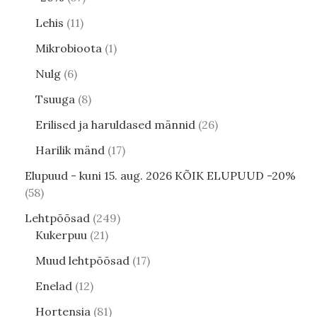
Lehis
11
Mikrobioota
1
Nulg
6
Tsuuga
8
Erilised ja haruldased männid
26
Harilik mänd
17
Elupuud - kuni 15. aug. 2026 KÕIK ELUPUUD -20%
58
Lehtpõõsad
249
Kukerpuu
21
Muud lehtpõõsad
17
Enelad
12
Hortensia
81