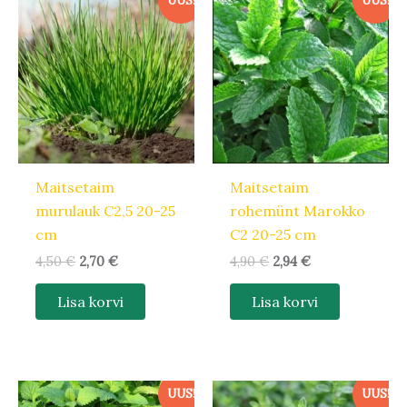
UUS!
UUS!
hind
hind
hind
hind
oli:
on:
oli:
on:
4,50 €.
2,70 €.
4,90 €.
2,94 €.
Maitsetaim
Maitsetaim
murulauk C2,5 20-25
rohemünt Marokko
cm
C2 20-25 cm
4,50
€
2,70
€
4,90
€
2,94
€
Lisa korvi
Lisa korvi
Algne
Praegune
Algne
Praegune
UUS!
UUS!
hind
hind
hind
hind