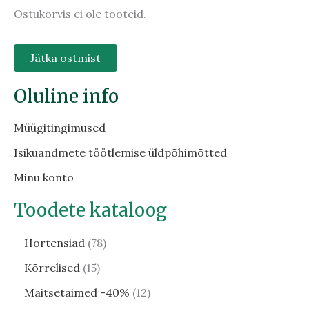
Ostukorvis ei ole tooteid.
Jätka ostmist
Oluline info
Müügitingimused
Isikuandmete töötlemise üldpõhimõtted
Minu konto
Toodete kataloog
Hortensiad
78
Kõrrelised
15
Maitsetaimed -40%
12