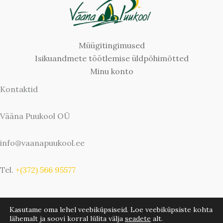
Müügitingimused
Isikuandmete töötlemise üldpõhimõtted
Minu konto
Kontaktid
Vääna Puukool OÜ
info@vaanapuukool.ee
Tel.
+(372) 566 95577
Kasutame oma lehel veebiküpsiseid. Loe veebiküpsiste kohta
lähemalt ja soovi korral lülita välja
seadete
alt.