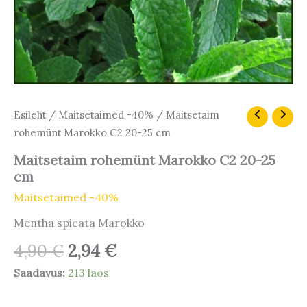
Algne
Praegune
Maitsetaim
Esileht
/
Maitsetaimed -40%
/ Maitsetaim
rohemünt
hind
hind
rohemünt Marokko C2 20-25 cm
Marokko
oli:
on:
C2
Maitsetaim rohemünt Marokko C2 20-25
4,90 €.
2,94 €.
20-
cm
25
cm
Maitsetaimed -40%
kogus
Mentha spicata Marokko
4,90
€
2,94
€
Saadavus:
213 laos