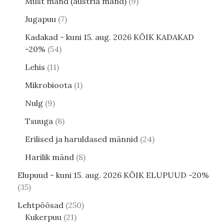
Must mänd (austria mänd)
9
Jugapuu
7
Kadakad - kuni 15. aug. 2026 KÕIK KADAKAD
-20%
54
Lehis
11
Mikrobioota
1
Nulg
9
Tsuuga
8
Erilised ja haruldased männid
24
Harilik mänd
8
Elupuud - kuni 15. aug. 2026 KÕIK ELUPUUD -20%
35
Lehtpõõsad
250
Kukerpuu
21