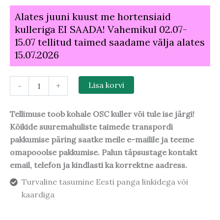
Alates juuni kuust me hortensiaid
kulleriga EI SAADA! Vahemikul 02.07-
15.07 tellitud taimed saadame välja alates
15.07.2026
-
+
Lisa korvi
Tellimuse toob kohale OSC kuller või tule ise järgi!
Kõikide suuremahuliste taimede transpordi
pakkumise päring saatke meile e-mailile ja teeme
omapooolse pakkumise. Palun täpsustage kontakt
email, telefon ja kindlasti ka korrektne aadress.
Turvaline tasumine Eesti panga linkidega või
kaardiga