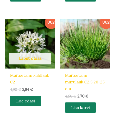
Algne
Praegune
Algne
Praegune
UUS!
UUS!
hind
hind
hind
hind
oli:
on:
oli:
on:
4,90 €.
2,94 €.
4,50 €.
2,70 €.
Laost otsas
Maitsetaim kuldlauk
Maitsetaim
C2
murulauk C2,5 20-25
cm
4,90
€
2,94
€
4,50
€
2,70
€
Loe edasi
Lisa korvi