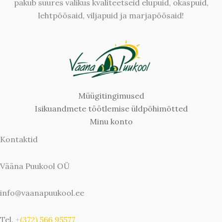
pakub suures valikus kvaliteetseid elupuid, okaspuid,
lehtpõõsaid, viljapuid ja marjapõõsaid!
Müügitingimused
Isikuandmete töötlemise üldpõhimõtted
Minu konto
Kontaktid
Vääna Puukool OÜ
info@vaanapuukool.ee
Tel.
+(372) 566 95577