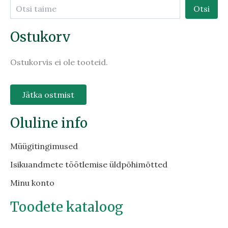
Otsi
Ostukorv
Ostukorvis ei ole tooteid.
Jätka ostmist
Oluline info
Müügitingimused
Isikuandmete töötlemise üldpõhimõtted
Minu konto
Toodete kataloog