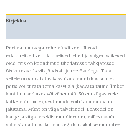
Kirjeldus
Taime kasvupotentsiaal
Parima maitsega rohemündi sort. Ilusad
erkrohelised veidi krobelised lehed ja valged väikesed
õied, mis on koondunud tihedatesse tähkjatesse
õisikutesse. Levib jõudsalt juurevõsudega. Tänu
sellele on soovitatav kasvatada münti kas suures
potis või piirata tema kasvuala (kaevata taime ümber
kuni 1m raadiuses või vähem 40-50 cm sügavusele
katkematu piire), sest muidu võib taim minna nö.
jalutama. Münt on väga talvekindel. Lehtedel on
karge ja väga meeldiv mündiaroom, millest saab
valmistada täiusliku maitsega klassikalise münditee.