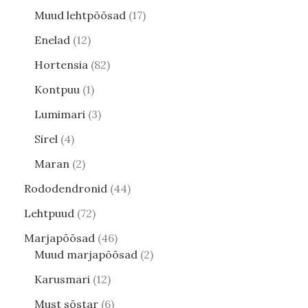
Muud lehtpõõsad
17
Enelad
12
Hortensia
82
Kontpuu
1
Lumimari
3
Sirel
4
Maran
2
Rododendronid
44
Lehtpuud
72
Marjapõõsad
46
Muud marjapõõsad
2
Karusmari
12
Must sõstar
6