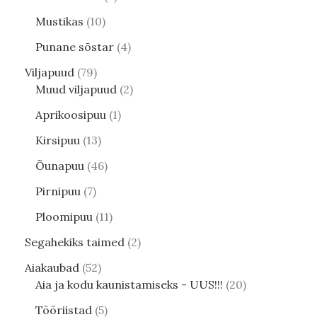
Mustikas
10
Punane sõstar
4
Viljapuud
79
Muud viljapuud
2
Aprikoosipuu
1
Kirsipuu
13
Õunapuu
46
Pirnipuu
7
Ploomipuu
11
Segahekiks taimed
2
Aiakaubad
52
Aia ja kodu kaunistamiseks - UUS!!!
20
Tööriistad
5