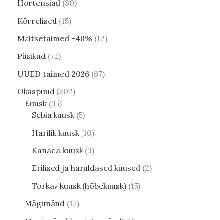
Hortensiad
80
Kõrrelised
15
Maitsetaimed -40%
12
Püsikud
72
UUED taimed 2026
67
Okaspuud
202
Kuusk
35
Sebia kuusk
5
Harilik kuusk
10
Kanada kuusk
3
Erilised ja haruldased kuused
2
Torkav kuusk (hõbekuusk)
15
Mägimänd
17