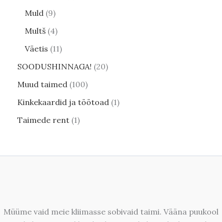
Muld
9
Multš
4
Väetis
11
SOODUSHINNAGA!
20
Muud taimed
100
Kinkekaardid ja töötoad
1
Taimede rent
1
Müüme vaid meie kliimasse sobivaid taimi. Vääna puukool