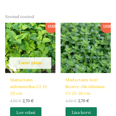
Seotud tooted
Algne
Praegune
Algne
Praegune
UUS!
UUS!
hind
hind
hind
hind
oli:
on:
oli:
on:
4,50 €.
2,70 €.
4,50 €.
2,70 €.
Laost otsas
Maitsetaim
Maitsetaim Aed-
sidrunmeliss C2 15-
liivatee ehk tüümian
20 cm
C2 25-30 cm
4,50
€
2,70
€
4,50
€
2,70
€
Loe edasi
Lisa korvi