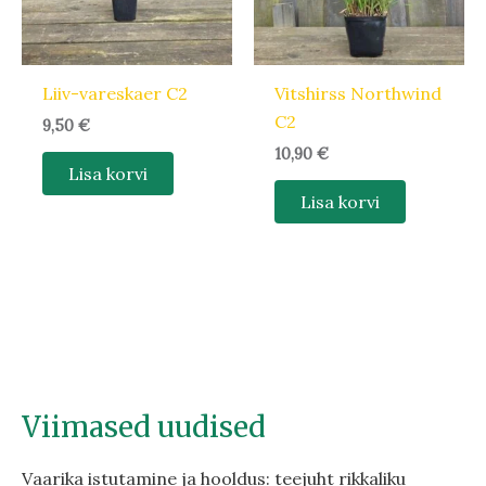
Liiv-vareskaer C2
Vitshirss Northwind
C2
9,50
€
10,90
€
Lisa korvi
Lisa korvi
Viimased uudised
Vaarika istutamine ja hooldus: teejuht rikkaliku