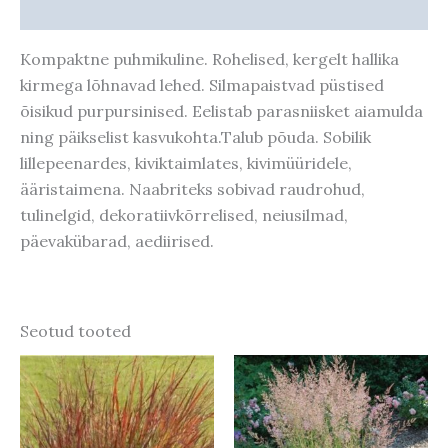
Taime kasvupotentsiaal
Kompaktne puhmikuline. Rohelised, kergelt hallika
kirmega lõhnavad lehed. Silmapaistvad püstised
õisikud purpursinised. Eelistab parasniisket aiamulda
ning päikselist kasvukohta.Talub põuda. Sobilik
lillepeenardes, kiviktaimlates, kivimüüridele,
ääristaimena. Naabriteks sobivad raudrohud,
tulinelgid, dekoratiivkõrrelised, neiusilmad,
päevakübarad, aediirised.
Seotud tooted