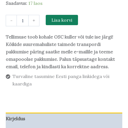
Saadavus:
17 laos
-
+
Lisa korvi
Tellimuse toob kohale OSC kuller või tule ise järgi!
Kõikide suuremahuliste taimede transpordi
pakkumise päring saatke meile e-mailile ja teeme
omapooolse pakkumise. Palun täpsustage kontakt
email, telefon ja kindlasti ka korrektne aadress.
Turvaline tasumine Eesti panga linkidega või
kaardiga
Kirjeldus