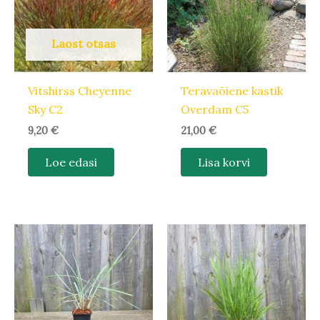
Laost otsas
Vitshirss Cheyenne
Teravaõiene kastik
Sky C2
Overdam C5
9,20
€
21,00
€
Loe edasi
Lisa korvi