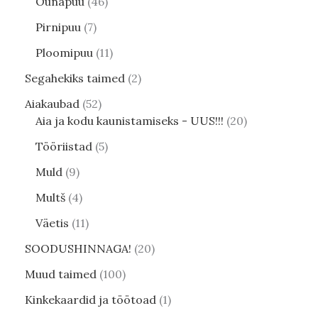
Õunapuu
46
Pirnipuu
7
Ploomipuu
11
Segahekiks taimed
2
Aiakaubad
52
Aia ja kodu kaunistamiseks - UUS!!!
20
Tööriistad
5
Muld
9
Multš
4
Väetis
11
SOODUSHINNAGA!
20
Muud taimed
100
Kinkekaardid ja töötoad
1