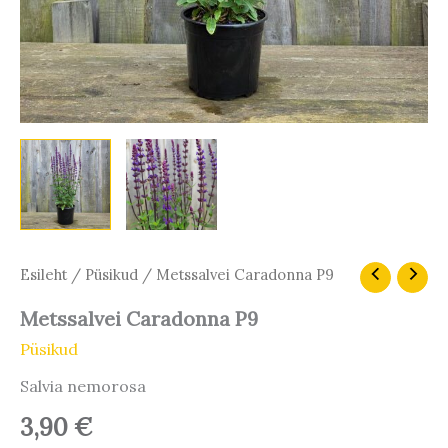
Metssalvei
Esileht
/
Püsikud
/ Metssalvei Caradonna P9
Caradonna
P9
Metssalvei Caradonna P9
kogus
Püsikud
Salvia nemorosa
3,90
€