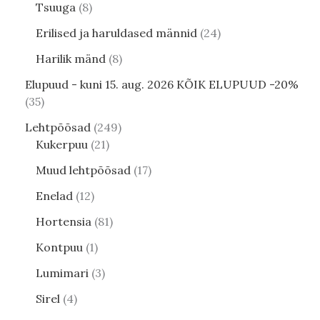
Tsuuga
8
Erilised ja haruldased männid
24
Harilik mänd
8
Elupuud - kuni 15. aug. 2026 KÕIK ELUPUUD -20%
35
Lehtpõõsad
249
Kukerpuu
21
Muud lehtpõõsad
17
Enelad
12
Hortensia
81
Kontpuu
1
Lumimari
3
Sirel
4