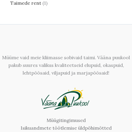
Taimede rent
1
Müüme vaid meie kliimasse sobivaid taimi. Vääna puukool
pakub suures valikus kvaliteetseid elupuid, okaspuid,
lehtpõõsaid, viljapuid ja marjapõõsaid!
Müügitingimused
Isikuandmete töötlemise üldpõhimõtted