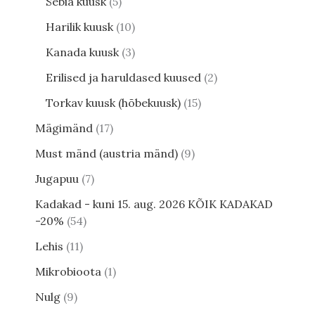
Sebia kuusk
5
Harilik kuusk
10
Kanada kuusk
3
Erilised ja haruldased kuused
2
Torkav kuusk (hõbekuusk)
15
Mägimänd
17
Must mänd (austria mänd)
9
Jugapuu
7
Kadakad - kuni 15. aug. 2026 KÕIK KADAKAD
-20%
54
Lehis
11
Mikrobioota
1
Nulg
9