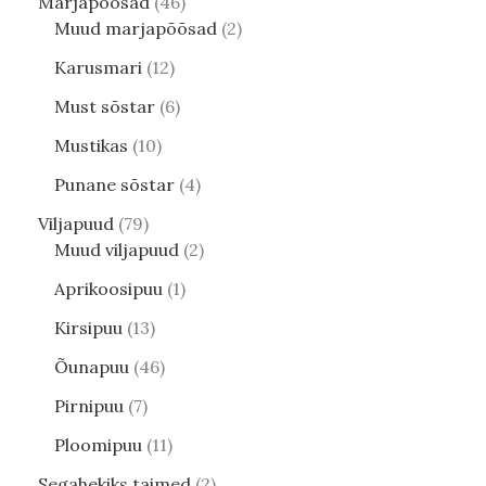
Marjapõõsad
46
Muud marjapõõsad
2
Karusmari
12
Must sõstar
6
Mustikas
10
Punane sõstar
4
Viljapuud
79
Muud viljapuud
2
Aprikoosipuu
1
Kirsipuu
13
Õunapuu
46
Pirnipuu
7
Ploomipuu
11
Segahekiks taimed
2