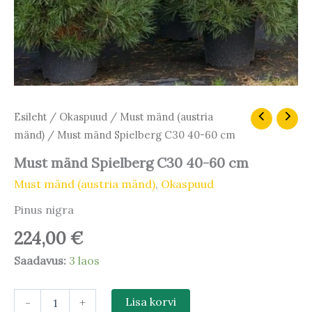
Must
Esileht
/
Okaspuud
/
Must mänd (austria
mänd
mänd)
/ Must mänd Spielberg C30 40-60 cm
Spielberg
C30
Must mänd Spielberg C30 40-60 cm
40-
Must mänd (austria mänd)
,
Okaspuud
60
cm
Pinus nigra
kogus
224,00
€
Saadavus:
3 laos
-
+
Lisa korvi