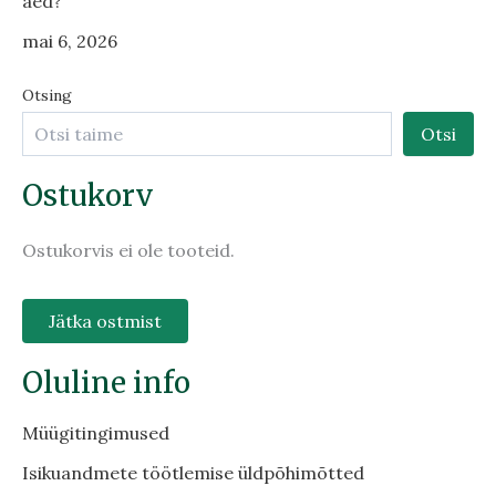
aed?
mai 6, 2026
Otsing
Otsi
Ostukorv
Ostukorvis ei ole tooteid.
Jätka ostmist
Oluline info
Müügitingimused
Isikuandmete töötlemise üldpõhimõtted