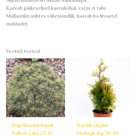
Kasvab päikeselisel kasvukohal, varju ei talu.
Mullastiku suhtes vähenõudlik, kasvab ka liivastel
muldadel.
Seotud tooted
Algne
Praegune
hind
hind
oli:
on:
23,40 €.
18,72 €.
Engelmanni kuusk
Harilik elupuu
Talbot Lake C5 15-
Stolwijk mp 50-60