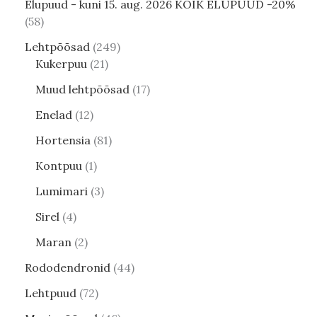
Elupuud - kuni 15. aug. 2026 KÕIK ELUPUUD -20%
58
Lehtpõõsad
249
Kukerpuu
21
Muud lehtpõõsad
17
Enelad
12
Hortensia
81
Kontpuu
1
Lumimari
3
Sirel
4
Maran
2
Rododendronid
44
Lehtpuud
72