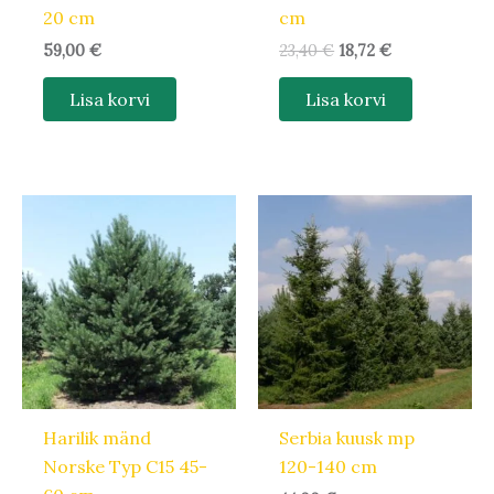
20 cm
cm
59,00
€
23,40
€
18,72
€
Lisa korvi
Lisa korvi
Harilik mänd
Serbia kuusk mp
Norske Typ C15 45-
120-140 cm