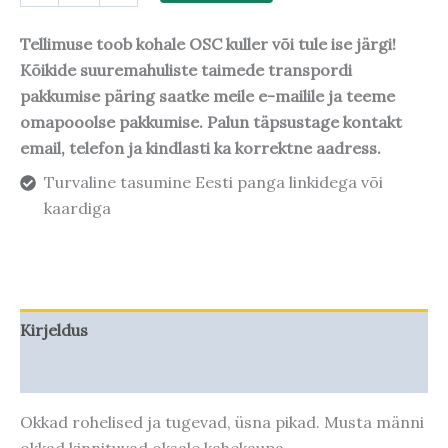
Tellimuse toob kohale OSC kuller või tule ise järgi!
Kõikide suuremahuliste taimede transpordi
pakkumise päring saatke meile e-mailile ja teeme
omapooolse pakkumise. Palun täpsustage kontakt
email, telefon ja kindlasti ka korrektne aadress.
Turvaline tasumine Eesti panga linkidega või
kaardiga
Kirjeldus
Taime kasvupotentsiaal
Okkad rohelised ja tugevad, üsna pikad. Musta männi
okkad kinnituvad oksale kahekaupa.