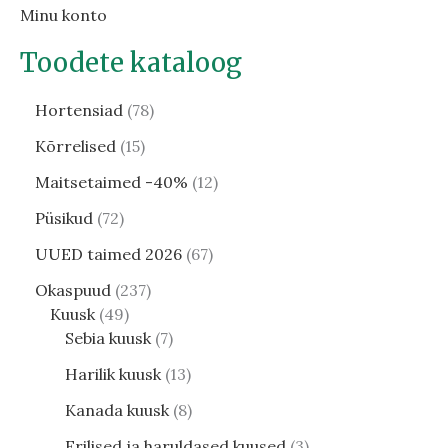
Minu konto
Toodete kataloog
Hortensiad
78
Kõrrelised
15
Maitsetaimed -40%
12
Püsikud
72
UUED taimed 2026
67
Okaspuud
237
Kuusk
49
Sebia kuusk
7
Harilik kuusk
13
Kanada kuusk
8
Erilised ja haruldased kuused
3