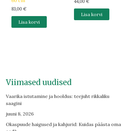
60 cm
44,00
€
83,00
€
Lisa korvi
Lisa korvi
Viimased uudised
Vaarika istutamine ja hooldus: teejuht rikkaliku
saagini
juuni 8, 2026
Okaspuude haigused ja kahjurid: Kuidas päästa oma