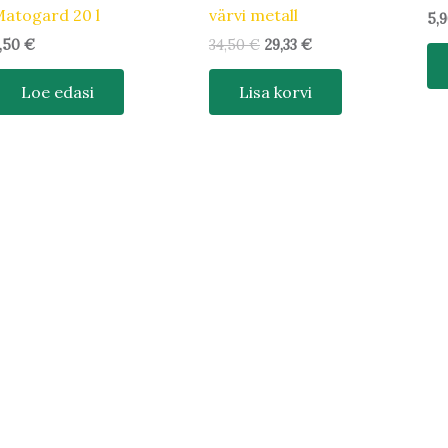
atogard 20 l
värvi metall
5,
,50
€
34,50
€
29,33
€
Loe edasi
Lisa korvi