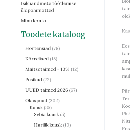
Bio
Isikuandmete töötlemise
tai
üldpõhimõtted
ole
Minu konto
Kas
Toodete kataloog
Ees
Hortensiad
78
tai
Kõrrelised
15
amp
kas
Maitsetaimed -40%
12
mul
Püsikud
72
UUED taimed 2026
67
Pär
Ter
Okaspuud
202
Koo
Kuusk
35
Ph 
Sebia kuusk
5
Nit
Harilik kuusk
10
Fos