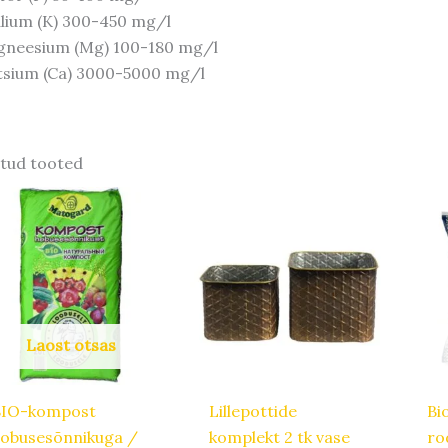
lium (K) 300-450 mg/l
neesium (Mg) 100-180 mg/l
tsium (Ca) 3000-5000 mg/l
tud tooted
Algne
Praegune
hind
hind
oli:
on:
34,50 €.
29,33 €.
Laost otsas
BIO-kompost
Lillepottide
Bi
obusesõnnikuga /
komplekt 2 tk vase
ro