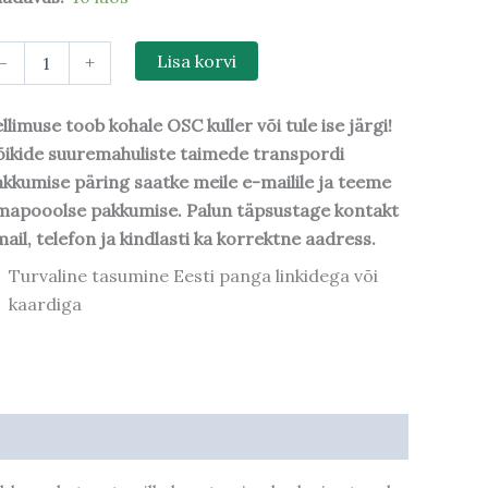
-
+
Lisa korvi
llimuse toob kohale OSC kuller või tule ise järgi!
ikide suuremahuliste taimede transpordi
kkumise päring saatke meile e-mailile ja teeme
mapooolse pakkumise. Palun täpsustage kontakt
ail, telefon ja kindlasti ka korrektne aadress.
Turvaline tasumine Eesti panga linkidega või
kaardiga