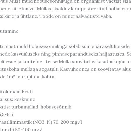
Plus Must muld hobusesõnnikuga on orgaanilist väetist sisa
mede kiire kasvu. Mullas sisalduv komposteeritud hobusesõnn
ks kiire ja ühtlane. Toode on mineraalväetiste vaba.
utamine:
ti must muld hobusesõnnikuga sobib suurepäraselt kõikide
mede kasvualuseks ning pinnaseparanduseks haljastuses. Sobi
litesse ja konteineritesse Mulla soovitatav kasutuskogus 
utuskoha mullaga segatult. Kasvuhoones on soovitatav alu
da 1m² murupinna kohta.
itolumaa: Eesti
alisus: keskmine
stis: turbamullad, hobusesõnnik
5,5-6,5
raatlämmastik (NO3-N) 70-200 mg/l
for (P) 50-100 mg/