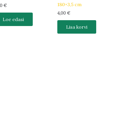
180×3,5 cm
90
€
4,00
€
Loe edasi
Lisa korvi