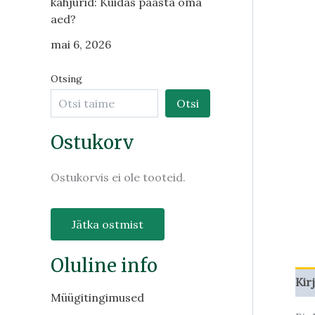
kahjurid: Kuidas päästa oma
aed?
mai 6, 2026
Otsing
Otsi
Ostukorv
Ostukorvis ei ole tooteid.
Jätka ostmist
Oluline info
Kir
Müügitingimused