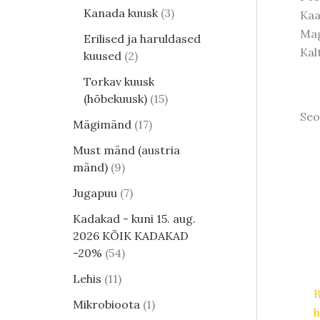
Kanada kuusk
3
Kaa
Mag
Erilised ja haruldased
Kal
kuused
2
Torkav kuusk
(hõbekuusk)
15
Seo
Mägimänd
17
Must mänd (austria
mänd)
9
Jugapuu
7
Kadakad - kuni 15. aug.
2026 KÕIK KADAKAD
-20%
54
Lehis
11
Mikrobioota
1
h