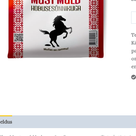
Te
Kõ
pa
o
em
jeldus