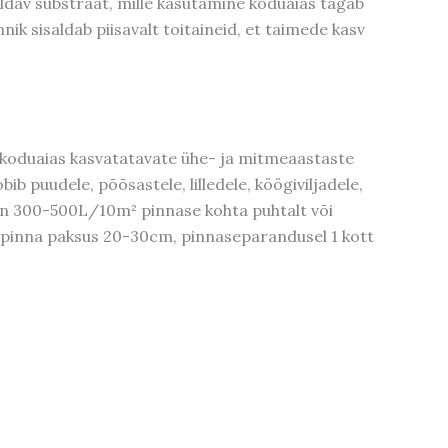
ldav substraat, mille kasutamine koduaias tagab
ik sisaldab piisavalt toitaineid, et taimede kasv
 koduaias kasvatatavate ühe- ja mitmeaastaste
b puudele, põõsastele, lilledele, köögiviljadele,
on 300-500L/10m² pinnase kohta puhtalt või
spinna paksus 20-30cm, pinnaseparandusel 1 kott