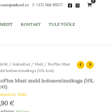
vaanapuukool.ee
+372 566 95577
MEIST
KONTAKT
TULE TÖÖLE
oPlus
ileht
/
Aiakaubad
/
Muld
/ BioPlus Must
st
ld hobusesõnnikuga (50L kott)
ld
busesõnnikuga
ioPlus Must muld hobusesõnnikuga (50L
0L
ott)
tt)
gus
iakaubad
,
Muld
,90
€
aadavus:
40 laos