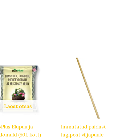
Laost otsas
oPlus Elupuu ja
Immutatud puidust
domuld (50L kott)
tugipost viljapuule