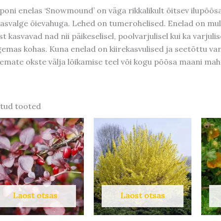
poni enelas ‘Snowmound’ on väga rikkalikult õitsev ilupõõsa
asvalge õievahuga. Lehed on tumerohelised. Enelad on mulla
gist kasvavad nad nii päikeselisel, poolvarjulisel kui ka varjul
gemas kohas. Kuna enelad on kiirekasvulised ja seetõttu va
emate okste välja lõikamise teel või kogu põõsa maani mah
tud tooted
Laost otsas
Laost otsas