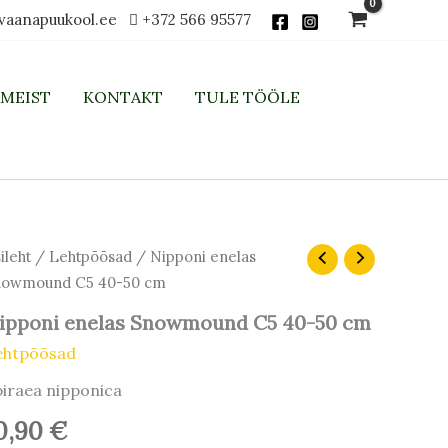
vaanapuukool.ee
+372 566 95577
MEIST
KONTAKT
TULE TÖÖLE
pponi
ileht
/
Lehtpõõsad
/ Nipponi enelas
elas
nowmound C5 40-50 cm
nowmound
5
ipponi enelas Snowmound C5 40-50 cm
-
ehtpõõsad
m
iraea nipponica
gus
0,90
€