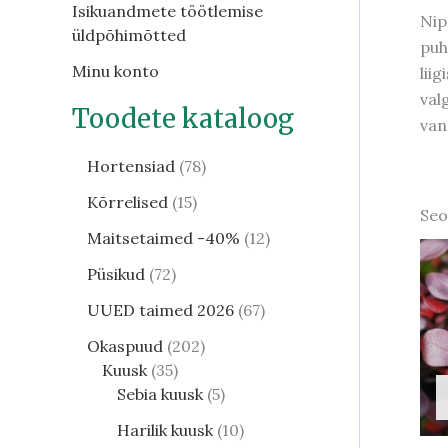
Isikuandmete töötlemise
Nip
üldpõhimõtted
puh
Minu konto
lii
val
Toodete kataloog
van
Hortensiad
78
Kõrrelised
15
Seo
Maitsetaimed -40%
12
Püsikud
72
UUED taimed 2026
67
Okaspuud
202
Kuusk
35
Sebia kuusk
5
Harilik kuusk
10