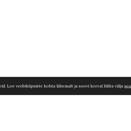
d. Loe veebiküpsiste kohta lähemalt ja soovi korral lülita välja
sea
-50 cm