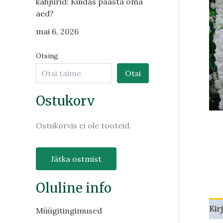
kahjurid: Kuidas päästa oma
aed?
mai 6, 2026
Otsing
Otsi
Ostukorv
Ostukorvis ei ole tooteid.
Jätka ostmist
Oluline info
Kir
Müügitingimused