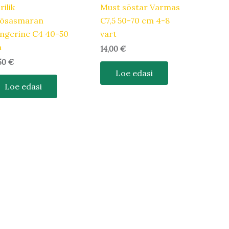
rilik
Must sõstar Varmas
õsasmaran
C7,5 50-70 cm 4-8
ngerine C4 40-50
vart
m
14,00
€
,50
€
Loe edasi
Loe edasi