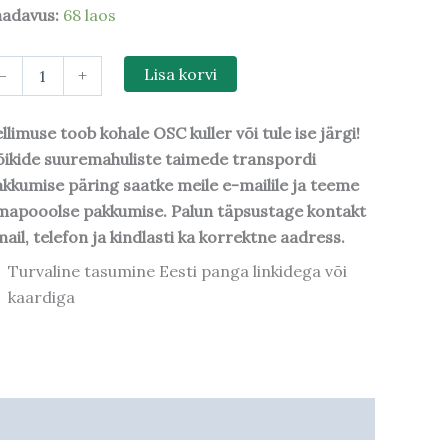
aadavus:
68 laos
-
+
Lisa korvi
llimuse toob kohale OSC kuller või tule ise järgi!
ikide suuremahuliste taimede transpordi
kkumise päring saatke meile e-mailile ja teeme
mapooolse pakkumise. Palun täpsustage kontakt
ail, telefon ja kindlasti ka korrektne aadress.
Turvaline tasumine Eesti panga linkidega või
kaardiga