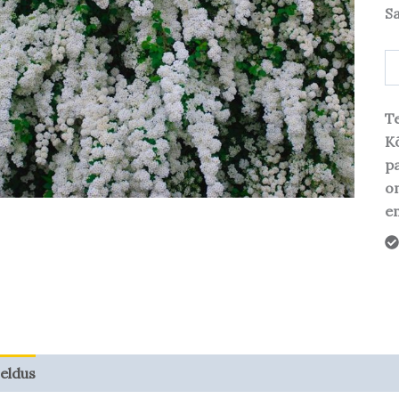
S
Te
Kõ
pa
o
em
jeldus
Taime kasvupotentsiaal