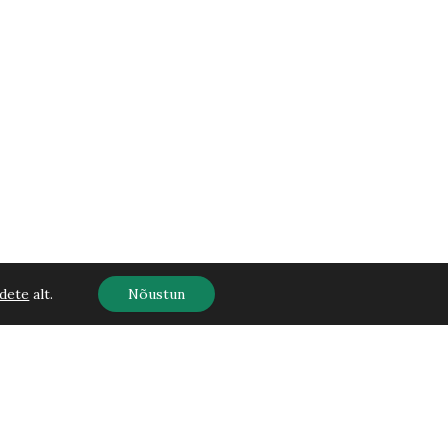
dete
alt.
Nõustun
Nipponi
enelas
-
+
10,90
€
Lisa korvi
Snowmound
C5
40-
50