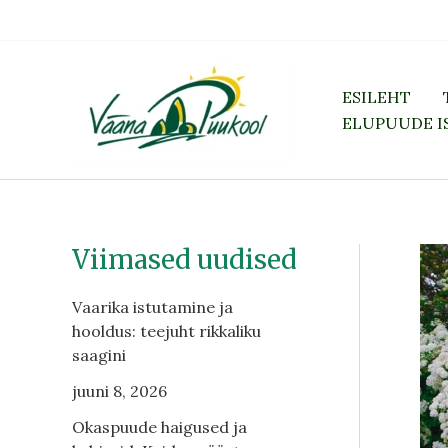
Skip
to
content
ESILEHT
ELUPUUDE I
Viimased uudised
2
4
9
9
4
1
9
5
7
2
1
3
8
1
7
7
1
7
7
2
2
1
5
1
3
1
4
5
2
2
7
8
1
1
1
1
1
6
2
8
4
1
5
1
1
4
2
4
1
3
2
1
6
1
2
2
3
1
0
t
t
t
t
1
t
4
2
t
1
5
t
2
t
t
t
9
2
t
4
3
2
5
t
0
6
t
0
1
8
1
1
7
2
t
t
t
4
t
6
t
t
0
5
t
t
4
0
t
t
7
7
2
0
t
5
t
t
o
o
o
o
t
o
t
t
o
t
t
o
t
o
o
o
t
t
o
t
t
t
t
o
t
t
o
2
t
t
t
t
t
t
o
o
o
9
o
t
o
o
0
t
o
o
t
t
o
o
t
t
t
t
o
t
o
Vaarika istutamine ja
o
o
o
o
o
o
o
o
o
o
o
o
o
o
o
o
o
o
o
o
o
o
o
o
o
o
o
o
t
o
o
o
o
o
o
o
o
o
t
o
o
o
o
t
o
o
o
o
o
o
o
o
o
o
o
o
o
o
hooldus: teejuht rikkaliku
o
d
d
d
d
o
d
o
o
d
o
o
d
o
d
d
d
o
o
d
o
o
o
o
d
o
o
d
o
o
o
o
o
o
o
d
d
d
o
d
o
d
d
o
o
d
d
o
o
d
d
o
o
o
o
d
o
d
saagini
d
e
e
e
e
d
e
d
d
e
d
d
e
d
e
e
e
d
d
e
d
d
d
d
e
d
d
e
o
d
d
d
d
d
d
e
e
e
o
e
d
e
e
o
d
e
e
d
d
e
e
d
d
d
d
e
d
e
juuni 8, 2026
e
t
t
t
t
e
t
e
e
t
e
e
t
e
t
t
e
e
t
e
e
e
e
t
e
e
t
d
e
e
e
e
e
e
t
d
t
e
t
d
e
t
t
e
e
t
t
e
e
e
e
t
e
t
t
t
t
t
t
t
t
t
t
t
t
t
t
t
e
t
t
t
t
t
t
e
t
e
t
t
t
t
t
t
t
t
Okaspuude haigused ja
t
t
t