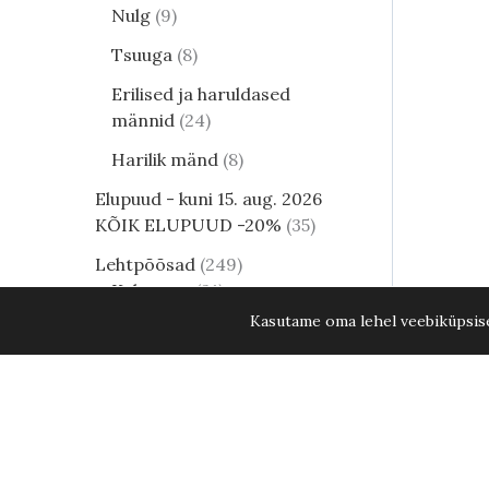
Nulg
9
Tsuuga
8
Erilised ja haruldased
männid
24
Harilik mänd
8
Elupuud - kuni 15. aug. 2026
KÕIK ELUPUUD -20%
35
Lehtpõõsad
249
Kukerpuu
21
Kasutame oma lehel veebiküpsisei
Muud lehtpõõsad
17
Enelad
12
Nipponi enelas Snowmound C5 40
Hortensia
81
Kontpuu
1
Lumimari
3