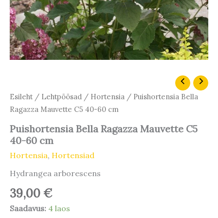
Puishortensia
Bella
Esileht
/
Lehtpõõsad
/
Hortensia
/ Puishortensia Bella
Ragazza
Ragazza Mauvette C5 40-60 cm
Mauvette
C5
Puishortensia Bella Ragazza Mauvette C5
40-
60
40-60 cm
cm
Hortensia
,
Hortensiad
kogus
Hydrangea arborescens
39,00
€
Saadavus:
4 laos