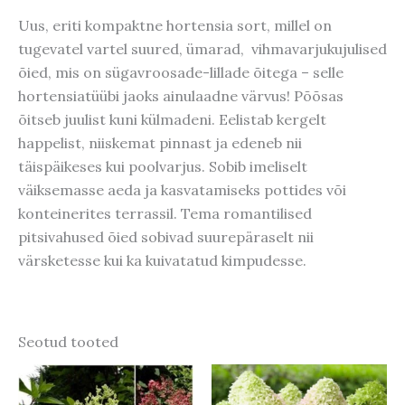
Uus, eriti kompaktne hortensia sort, millel on
tugevatel vartel suured, ümarad, vihmavarjukujulised
õied, mis on sügavroosade-lillade õitega – selle
hortensiatüübi jaoks ainulaadne värvus! Põõsas
õitseb juulist kuni külmadeni. Eelistab kergelt
happelist, niiskemat pinnast ja edeneb nii
täispäikeses kui poolvarjus. Sobib imeliselt
väiksemasse aeda ja kasvatamiseks pottides või
konteinerites terrassil. Tema romantilised
pitsivahused õied sobivad suurepäraselt nii
värsketesse kui ka kuivatatud kimpudesse.
Seotud tooted
Hinnavahemik:
Hinnavahem
Sellel
Sellel
23,00 €
14,20 €
tootel
tootel
kuni
kuni