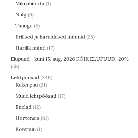
Mikrobioota
1
Nulg
6
Tsuuga
8
Erilised ja haruldased männid
25
Harilik mänd
17
Elupuud - kuni 15. aug. 2026 KÕIK ELUPUUD -20%
58
Lehtpõõsad
249
Kukerpuu
21
Muud lehtpõõsad
17
Enelad
12
Hortensia
81
Kontpuu
1