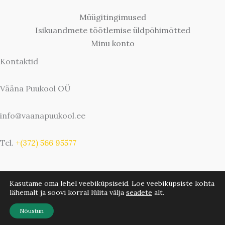
Müügitingimused
Isikuandmete töötlemise üldpõhimõtted
Minu konto
Kontaktid
Vääna Puukool OÜ
info@vaanapuukool.ee
Tel.
+(372) 566 95577
Kasutame oma lehel veebiküpsiseid. Loe veebiküpsiste kohta
lähemalt ja soovi korral lülita välja
seadete
alt.
Copyright © 2026 Vääna Puukool | Bwebbie.com
Nõustun