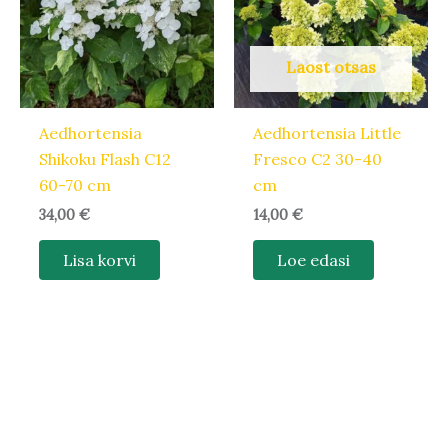
Laost otsas
Aedhortensia
Aedhortensia Little
Shikoku Flash C12
Fresco C2 30-40
60-70 cm
cm
34,00
€
14,00
€
Lisa korvi
Loe edasi