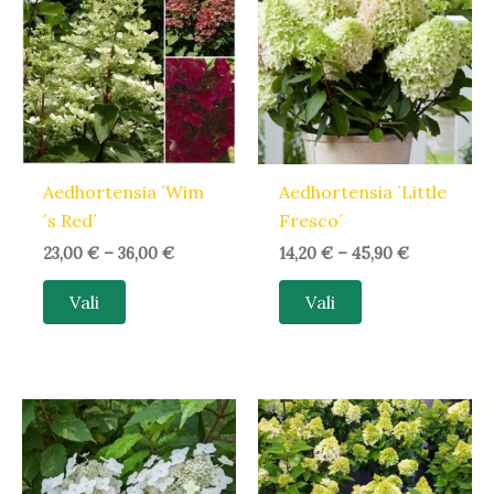
36,00 €
45,90 €
on
on
mitu
mitu
varianti.
varianti.
Valikuid
Valikuid
saab
saab
teha
teha
Aedhortensia ´Wim
Aedhortensia ´Little
tootelehel.
tootelehel.
´s Red´
Fresco´
23,00
€
–
36,00
€
14,20
€
–
45,90
€
Vali
Vali