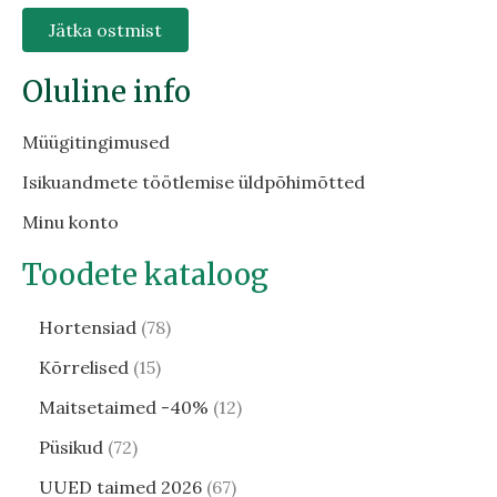
Jätka ostmist
Oluline info
Müügitingimused
Isikuandmete töötlemise üldpõhimõtted
Minu konto
Toodete kataloog
Hortensiad
78
Kõrrelised
15
Maitsetaimed -40%
12
Püsikud
72
UUED taimed 2026
67