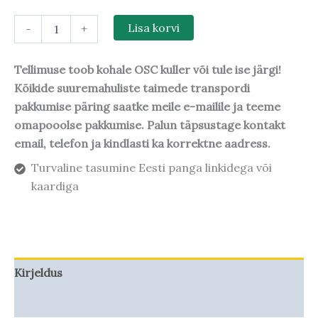
-
+
Lisa korvi
Tellimuse toob kohale OSC kuller või tule ise järgi!
Kõikide suuremahuliste taimede transpordi
pakkumise päring saatke meile e-mailile ja teeme
omapooolse pakkumise. Palun täpsustage kontakt
email, telefon ja kindlasti ka korrektne aadress.
Turvaline tasumine Eesti panga linkidega või
kaardiga
Kirjeldus
Taime kasvupotentsiaal