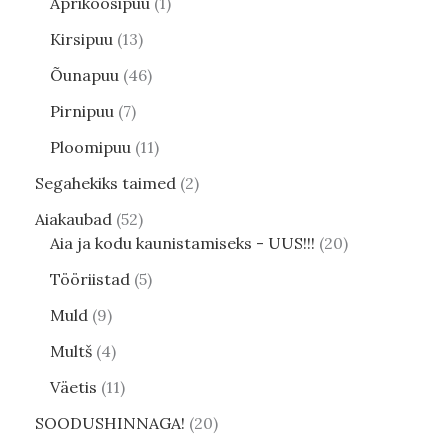
Aprikoosipuu
1
Kirsipuu
13
Õunapuu
46
Pirnipuu
7
Ploomipuu
11
Segahekiks taimed
2
Aiakaubad
52
Aia ja kodu kaunistamiseks - UUS!!!
20
Tööriistad
5
Muld
9
Multš
4
Väetis
11
SOODUSHINNAGA!
20