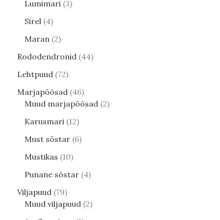
Lumimari
3
Sirel
4
Maran
2
Rododendronid
44
Lehtpuud
72
Marjapõõsad
46
Muud marjapõõsad
2
Karusmari
12
Must sõstar
6
Mustikas
10
Punane sõstar
4
Viljapuud
79
Muud viljapuud
2