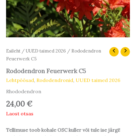
Esileht
/
UUED taimed 2026
/ Rododendron
Feuerwerk C5
Rododendron Feuerwerk C5
Lehtpõõsad
,
Rododendronid
,
UUED taimed 2026
Rhododendron
24,00
€
Laost otsas
Tellimuse toob kohale OSC kuller või tule ise järgi!