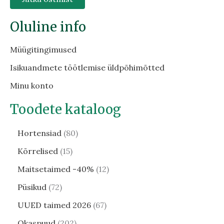
Oluline info
Müügitingimused
Isikuandmete töötlemise üldpõhimõtted
Minu konto
Toodete kataloog
Hortensiad
80
Kõrrelised
15
Maitsetaimed -40%
12
Püsikud
72
UUED taimed 2026
67
Okaspuud
202