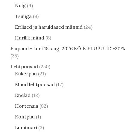
Nulg
9
Tsuuga
8
Erilised ja haruldased männid
24
Harilik mänd
8
Elupuud - kuni 15. aug. 2026 KÕIK ELUPUUD -20%
35
Lehtpõõsad
250
Kukerpuu
21
Muud lehtpõõsad
17
Enelad
12
Hortensia
82
Kontpuu
1
Lumimari
3