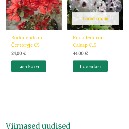
Laost otsas
Rododendron
Rododendron
Čertoryje C5
Calsap C15
24,00
€
44,00
€
Lisa korvi
Loe edasi
Viimased uudised