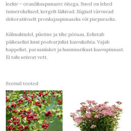
leekiv – oranžikaspunaste õitega. Suvel on lehed
tumerohelised, kergelt läikivad. Sügisel värvuvad
dekoratiivselt pronksjaspunaseks või purpurseks.
Külmakindel, püstine ja tihe põõsas. Eelistab
päikeselist kuni poolvarjulist kasvukohta. Vajab
happelist, parasniisket ja huumusrikast kasvupinnast.
Ei talu seisvat vett.
Seotud tooted