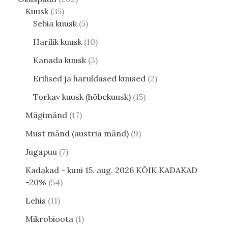
Kuusk
35
Sebia kuusk
5
Harilik kuusk
10
Kanada kuusk
3
Erilised ja haruldased kuused
2
Torkav kuusk (hõbekuusk)
15
Mägimänd
17
Must mänd (austria mänd)
9
Jugapuu
7
Kadakad - kuni 15. aug. 2026 KÕIK KADAKAD
-20%
54
Lehis
11
Mikrobioota
1