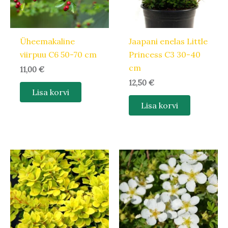
Üheemakaline
Jaapani enelas Little
viirpuu C6 50-70 cm
Princess C3 30-40
cm
11,00
€
12,50
€
Lisa korvi
Lisa korvi