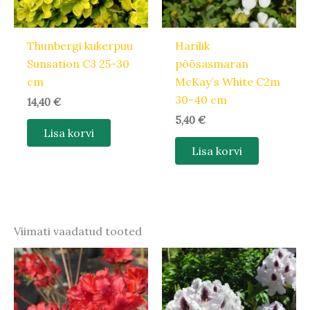
Thunbergi kukerpuu
Harilik
Sunsation C3 25-30
põõsasmaran
cm
McKay´s White C2m
30-40 cm
14,40
€
5,40
€
Lisa korvi
Lisa korvi
Viimati vaadatud tooted