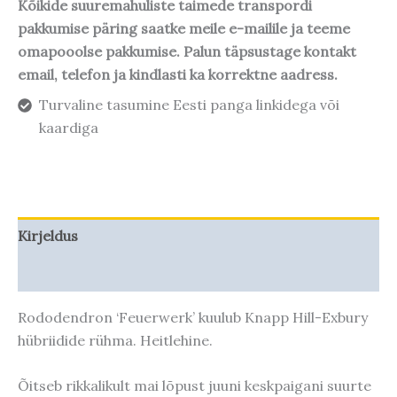
Kõikide suuremahuliste taimede transpordi
pakkumise päring saatke meile e-mailile ja teeme
omapooolse pakkumise. Palun täpsustage kontakt
email, telefon ja kindlasti ka korrektne aadress.
Turvaline tasumine Eesti panga linkidega või
kaardiga
Kirjeldus
Taime kasvupotentsiaal
Rododendron ‘Feuerwerk’ kuulub Knapp Hill-Exbury
hübriidide rühma. Heitlehine.
Õitseb rikkalikult mai lõpust juuni keskpaigani suurte