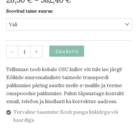
26,50
€
–
582,40
€
Soovitud taime suurus:
-
+
Lisa korvi
Tellimuse toob kohale OSC kuller või tule ise järgi!
Kõikide suuremahuliste taimede transpordi
pakkumise päring saatke meile e-mailile ja teeme
omapooolse pakkumise. Palun täpsustage kontakt
email, telefon ja kindlasti ka korrektne aadress.
Turvaline tasumine Eesti panga linkidega või
kaardiga