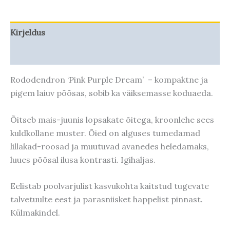
Kirjeldus
Taime kasvupotentsiaal
Rododendron ‘Pink Purple Dream’ – kompaktne ja
pigem laiuv põõsas, sobib ka väiksemasse koduaeda.
Õitseb mais-juunis lopsakate õitega, kroonlehe sees
kuldkollane muster. Õied on alguses tumedamad
lillakad-roosad ja muutuvad avanedes heledamaks,
luues põõsal ilusa kontrasti.
Igihaljas.
Eelistab poolvarjulist kasvukohta kaitstud tugevate
talvetuulte eest ja parasniisket happelist pinnast.
Külmakindel.