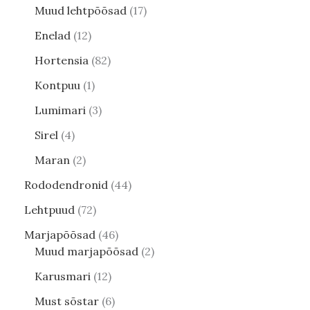
Muud lehtpõõsad
17
Enelad
12
Hortensia
82
Kontpuu
1
Lumimari
3
Sirel
4
Maran
2
Rododendronid
44
Lehtpuud
72
Marjapõõsad
46
Muud marjapõõsad
2
Karusmari
12
Must sõstar
6