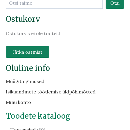
Otsi
Ostukorv
Ostukorvis ei ole tooteid.
Jätka ostmist
Oluline info
Müügitingimused
Isikuandmete töötlemise üldpõhimõtted
Minu konto
Toodete kataloog
Hortensiad
80