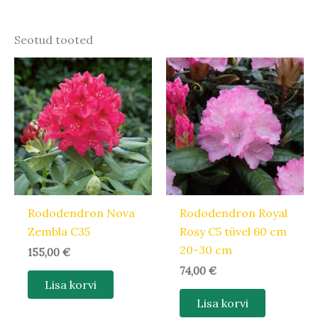
Seotud tooted
Rododendron Nova
Rododendron Royal
Zembla C35
Rosy C5 tüvel 60 cm
20-30 cm
155,00
€
74,00
€
Lisa korvi
Lisa korvi