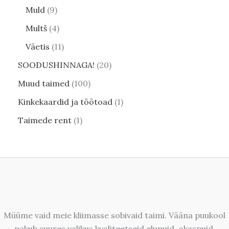
Muld
9
Multš
4
Väetis
11
SOODUSHINNAGA!
20
Muud taimed
100
Kinkekaardid ja töötoad
1
Taimede rent
1
Müüme vaid meie kliimasse sobivaid taimi. Vääna puukool
pakub suures valikus kvaliteetseid elupuid, okaspuid,