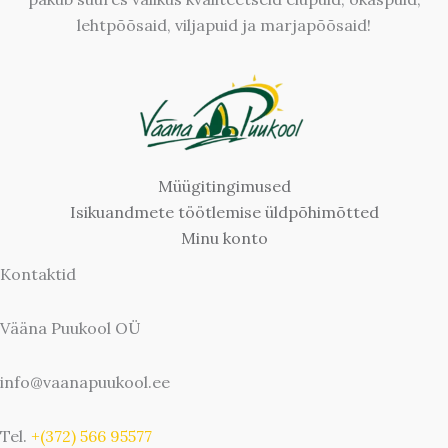
lehtpõõsaid, viljapuid ja marjapõõsaid!
Müügitingimused
Isikuandmete töötlemise üldpõhimõtted
Minu konto
Kontaktid
Vääna Puukool OÜ
info@vaanapuukool.ee
Tel.
+(372) 566 95577