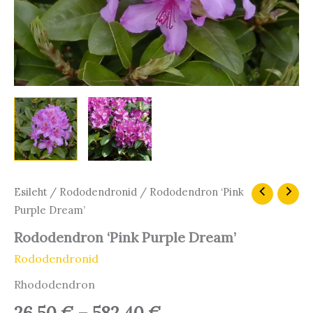
Hinnavahemik:
Rododendron
Esileht
/
Rododendronid
/ Rododendron ‘Pink
'Pink
26,50 €
Purple Dream’
Purple
kuni
Dream'
Rododendron ‘Pink Purple Dream’
582,40 €
kogus
Rododendronid
Rhododendron