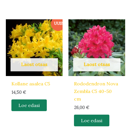
UUS!
Laost otsas
Laost otsas
Kollane asalea C5
Rododendron Nova
Zembla C5 40-50
14,50
€
cm
Loe edasi
26,00
€
Loe edasi