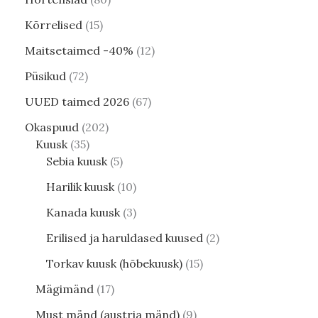
Kõrrelised
15
Maitsetaimed -40%
12
Püsikud
72
UUED taimed 2026
67
Okaspuud
202
Kuusk
35
Sebia kuusk
5
Harilik kuusk
10
Kanada kuusk
3
Erilised ja haruldased kuused
2
Torkav kuusk (hõbekuusk)
15
Mägimänd
17
Must mänd (austria mänd)
9