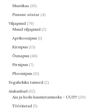
Mustikas
10
Punane sõstar
4
Viljapuud
79
Muud viljapuud
2
Aprikoosipuu
1
Kirsipuu
13
Õunapuu
46
Pirnipuu
7
Ploomipuu
11
Segahekiks taimed
2
Aiakaubad
52
Aia ja kodu kaunistamiseks - UUS!!!
20
Tööriistad
5