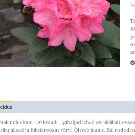
La
Te
Kõ
pa
o
em
jeldus
Taime kasvupotentsiaal
makindlus kuni -30 kraadi. Igihaljad lehed on piklikult ovaa
trikujulised ja fuksiaroosat värvi. Õitseb juunis. Kui rodod