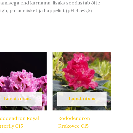
tamisega end kurnama, lisaks soodustab õite
a, parasniisket ja happelist (pH 4,5-5,5)
Laost otsas
Laost otsas
dodendron Royal
Rododendron
tterfly C15
Krakovec C15