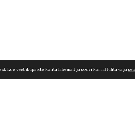
d. Loe veebiküpsiste kohta lähemalt ja soovi korral lülita välja
sea