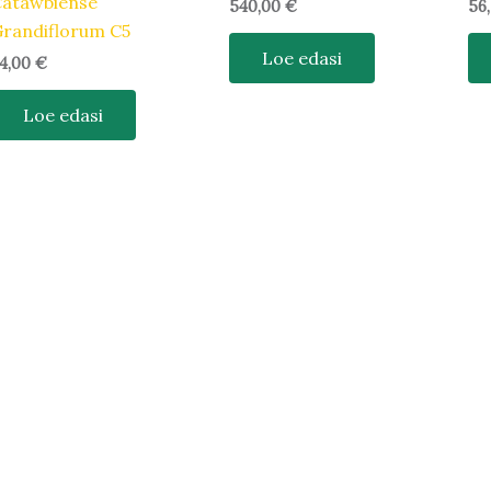
Catawbiense
540,00
€
56
randiflorum C5
Loe edasi
4,00
€
Loe edasi