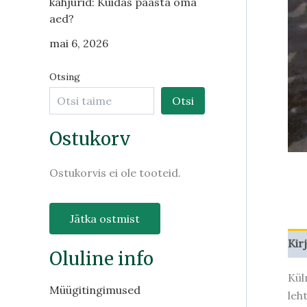
kahjurid: Kuidas päästa oma
aed?
mai 6, 2026
Otsing
Otsi
Ostukorv
Ostukorvis ei ole tooteid.
Jätka ostmist
Kir
Oluline info
Kül
Müügitingimused
leh