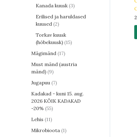
Kanada kuusk
3
G
Erilised ja haruldased
2
kuused
2
Torkav kuusk
(hõbekuusk)
15
Mägimänd
17
Must mänd (austria
mänd)
9
Jugapuu
7
Kadakad - kuni 15. aug.
2026 KÕIK KADAKAD
-20%
55
Lehis
11
Mikrobioota
1