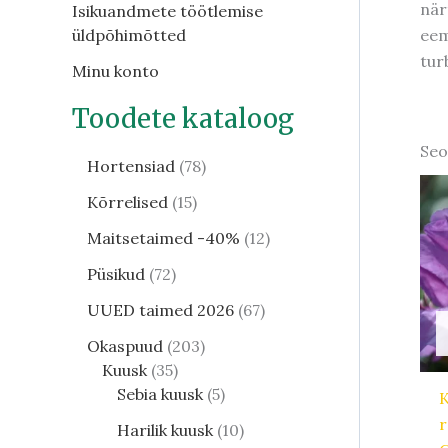
när
Isikuandmete töötlemise
eem
üldpõhimõtted
tur
Minu konto
Toodete kataloog
Seo
Hortensiad
78
Kõrrelised
15
Maitsetaimed -40%
12
Püsikud
72
UUED taimed 2026
67
Okaspuud
203
Kuusk
35
Sebia kuusk
5
Harilik kuusk
10