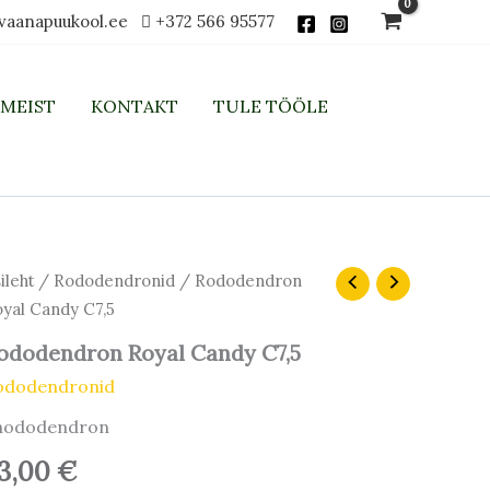
vaanapuukool.ee
+372 566 95577
MEIST
KONTAKT
TULE TÖÖLE
ileht
/
Rododendronid
/ Rododendron
yal Candy C7,5
ododendron Royal Candy C7,5
ododendronid
hododendron
3,00
€