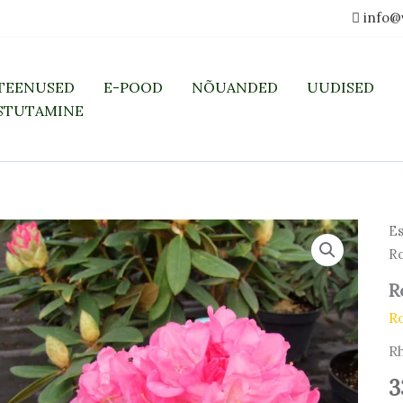
info@
TEENUSED
E-POOD
NÕUANDED
UUDISED
STUTAMINE
Es
Ro
R
R
R
3