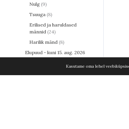
Nulg
9
Tsuuga
8
Erilised ja haruldased
männid
24
Harilik mänd
8
Elupuud - kuni 15. aug. 2026
KÕIK ELUPUUD -20%
34
Kasutame oma lehel veebiküpsisei
Lehtpõõsad
249
Kukerpuu
21
Muud lehtpõõsad
17
Enelad
12
Hortensia
81
Kontpuu
1
Lumimari
3