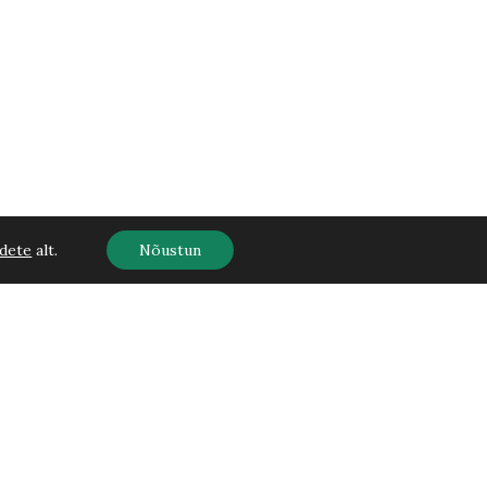
dete
alt.
Nõustun