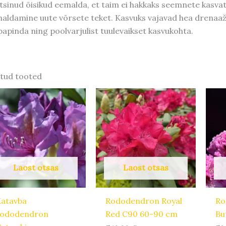
tsinud õisikud eemalda, et taim ei hakkaks seemnete kasva
aldamine uute võrsete teket. Kasvuks vajavad hea drenaažig
bapinda ning poolvarjulist tuulevaikset kasvukohta.
tud tooted
Laost otsas
Laost otsas
Katavba
Rododendron Royal
Ro
rododendron
Red C90 60-90 cm
Bu