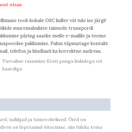
ost otsas
llimuse toob kohale OSC kuller või tule ise järgi!
ikide suuremahuliste taimede transpordi
kkumise päring saatke meile e-mailile ja teeme
mapooolse pakkumise. Palun täpsustage kontakt
ail, telefon ja kindlasti ka korrektne aadress.
Turvaline tasumine Eesti panga linkidega või
kaardiga
lsed, nahkjad ja tumerohelised. Õied on
endron on lõpetanud õitsemise, siis tuleks tema