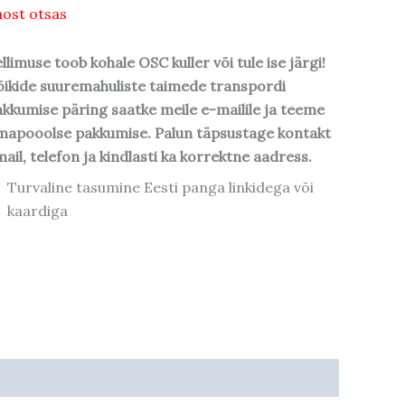
ost otsas
llimuse toob kohale OSC kuller või tule ise järgi!
ikide suuremahuliste taimede transpordi
kkumise päring saatke meile e-mailile ja teeme
mapooolse pakkumise. Palun täpsustage kontakt
ail, telefon ja kindlasti ka korrektne aadress.
Turvaline tasumine Eesti panga linkidega või
kaardiga