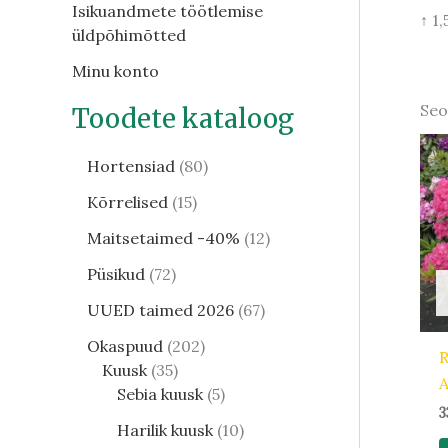
Isikuandmete töötlemise
↑ 1
üldpõhimõtted
Minu konto
Seo
Toodete kataloog
Hortensiad
80
Kõrrelised
15
Maitsetaimed -40%
12
Püsikud
72
UUED taimed 2026
67
Okaspuud
202
Kuusk
35
A
Sebia kuusk
5
3
Harilik kuusk
10