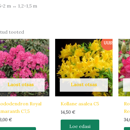
,5-2 m ↔ 1,2-1,5 m
tud tooted
UUS!
Laost otsas
Laost otsas
Rododendron Royal
Kollane asalea C5
Ro
maranth C7,5
Re
14,50
€
3,00
€
34
Loe edasi