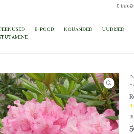
info@
TEENUSED
E-POOD
NÕUANDED
UUDISED
STUTAMINE
Es
Ha
R
R
R
5