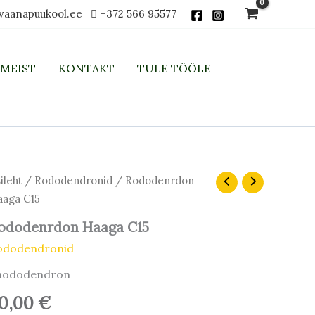
vaanapuukool.ee
+372 566 95577
MEIST
KONTAKT
TULE TÖÖLE
ileht
/
Rododendronid
/ Rododenrdon
aga C15
ododenrdon Haaga C15
ododendronid
hododendron
0,00
€