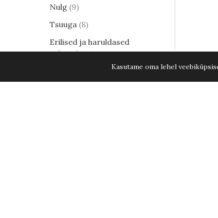
Nulg
9
Tsuuga
8
Erilised ja haruldased
männid
24
Kasutame oma lehel veebiküpsisei
Harilik mänd
8
Elupuud - kuni 15. aug. 2026
KÕIK ELUPUUD -20%
35
Lehtpõõsad
250
Kukerpuu
21
Muud lehtpõõsad
17
Enelad
12
Hortensia
82
Kontpuu
1
Lumimari
3