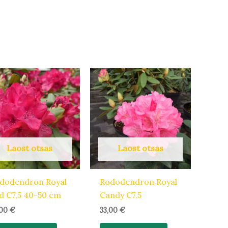
Laost otsas
Laost otsas
dodendron Royal
Rododendron Royal
d C7,5 40-50 cm
Candy C7,5
,00
€
33,00
€