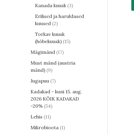
Kanada kuusk
3
Erilised ja haruldased
kuused
2
Torkav kuusk
(hõbekuusk)
15
Mägimänd
17
Must mänd (austria
mänd)
9
Jugapuu
7
Kadakad - kuni 15. aug.
2026 KÕIK KADAKAD
-20%
54
Lehis
11
Mikrobioota
1