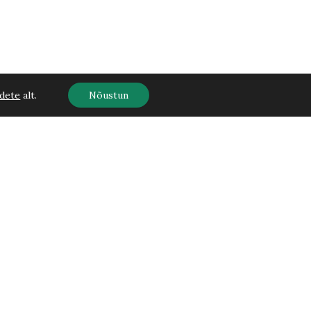
dete
alt.
Nõustun