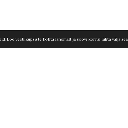
d. Loe veebiküpsiste kohta lähemalt ja soovi korral lülita välja
sea