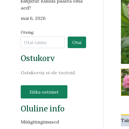
kahjurid: Kuidas päästa oma
aed?
mai 6, 2026
Otsing
Otsi
Ostukorv
Ostukorvis ei ole tooteid.
Jätka ostmist
Oluline info
Tai
Müügitingimused