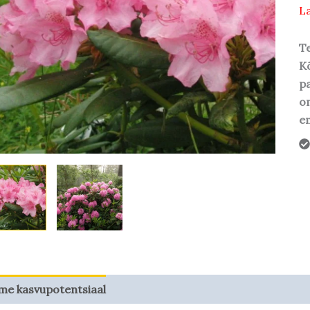
La
Te
Kõ
pa
o
em
me kasvupotentsiaal