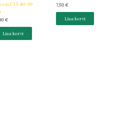
cca) C7.5 40-50
7,50
€
m
Lisa korvi
,90
€
Lisa korvi