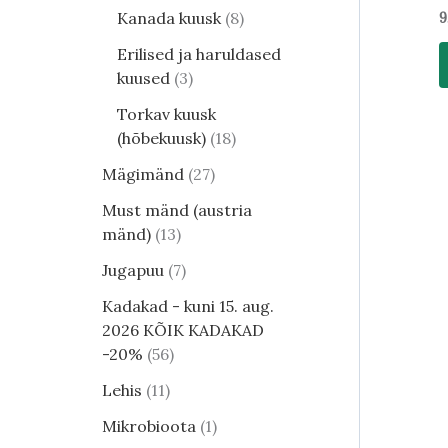
Kanada kuusk
8
9
Erilised ja haruldased
kuused
3
Torkav kuusk
(hõbekuusk)
18
Mägimänd
27
Must mänd (austria
mänd)
13
Jugapuu
7
Kadakad - kuni 15. aug.
2026 KÕIK KADAKAD
-20%
56
Lehis
11
Mikrobioota
1