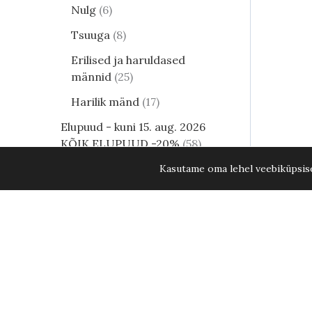
Nulg
6
Tsuuga
8
Erilised ja haruldased
männid
25
Harilik mänd
17
Elupuud - kuni 15. aug. 2026
KÕIK ELUPUUD -20%
58
Lehtpõõsad
249
Kasutame oma lehel veebiküpsisei
Kukerpuu
21
Muud lehtpõõsad
17
Teravaõiene kastik Overdam C5
Enelad
12
Hortensia
81
Kontpuu
1
Lumimari
3