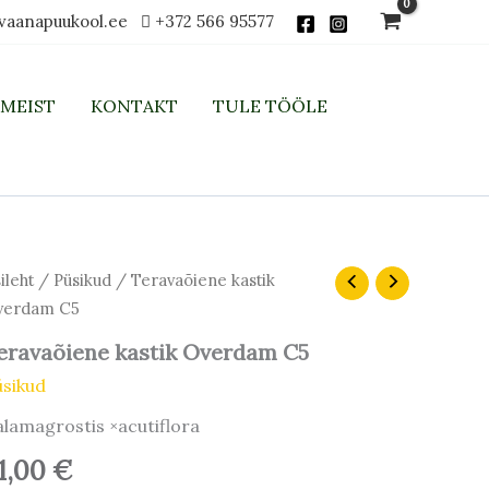
vaanapuukool.ee
+372 566 95577
MEIST
KONTAKT
TULE TÖÖLE
ravaõiene
ileht
/
Püsikud
/ Teravaõiene kastik
stik
verdam C5
erdam
5
eravaõiene kastik Overdam C5
gus
üsikud
lamagrostis ×acutiflora
1,00
€