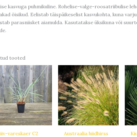
lise kasvuga puhmikuline. Rohelise-valge-roosatriibulise le
lakad õisikud. Eelistab täispäikeselist kasvukohta, kuna varj
istab parasniisket aiamulda. Kasutatakse üksikuna või suur
de.
tud tooted
iiv-vareskaer C2
Austraalia hiidhirss
Kiu