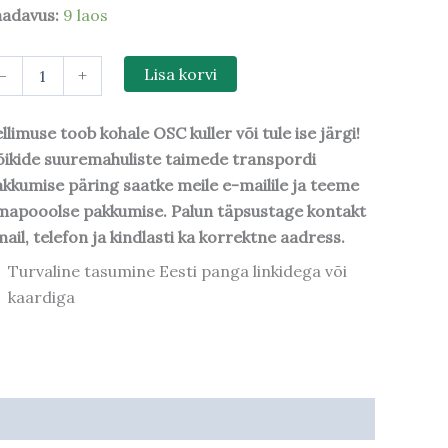
aadavus:
9 laos
-
+
Lisa korvi
llimuse toob kohale OSC kuller või tule ise järgi!
ikide suuremahuliste taimede transpordi
kkumise päring saatke meile e-mailile ja teeme
mapooolse pakkumise. Palun täpsustage kontakt
ail, telefon ja kindlasti ka korrektne aadress.
Turvaline tasumine Eesti panga linkidega või
kaardiga