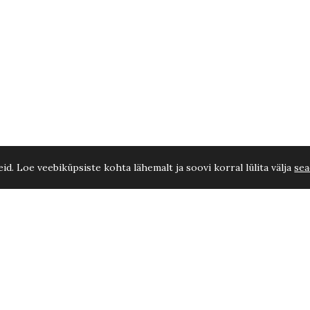
d. Loe veebiküpsiste kohta lähemalt ja soovi korral lülita välja
sea