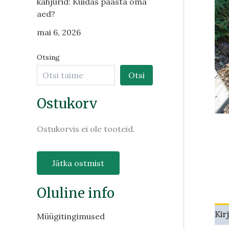
kahjurid: Kuidas päästa oma
aed?
mai 6, 2026
Otsing
Otsi
Ostukorv
Ostukorvis ei ole tooteid.
Jätka ostmist
Oluline info
Kir
Müügitingimused