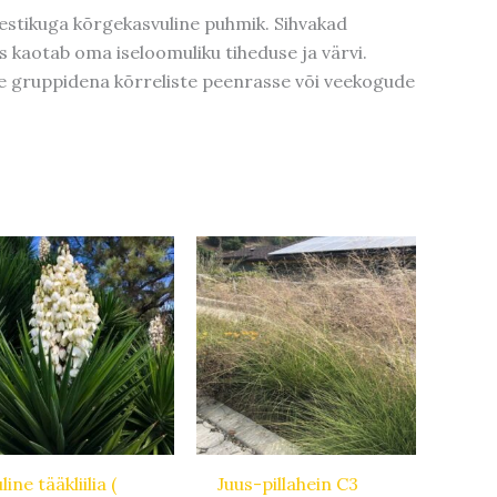
hestikuga kõrgekasvuline puhmik. Sihvakad
us kaotab oma iseloomuliku tiheduse ja värvi.
te gruppidena kõrreliste peenrasse või veekogude
line tääkliilia (
Juus-pillahein C3