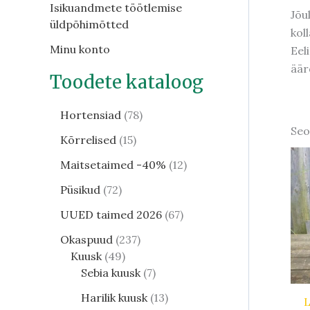
Isikuandmete töötlemise
Jõu
üldpõhimõtted
kol
Minu konto
Eel
äär
Toodete kataloog
Hortensiad
78
Seo
Kõrrelised
15
Maitsetaimed -40%
12
Püsikud
72
UUED taimed 2026
67
Okaspuud
237
Kuusk
49
Sebia kuusk
7
Harilik kuusk
13
L