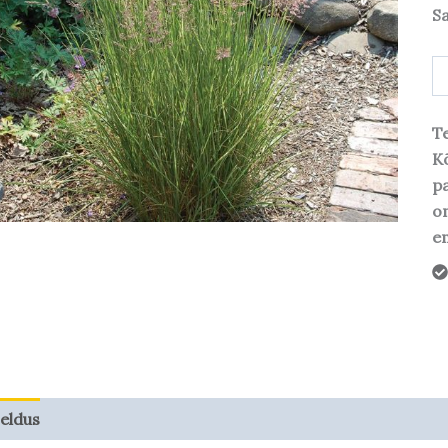
S
Te
Kõ
pa
o
em
jeldus
Taime kasvupotentsiaal