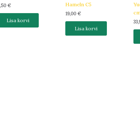
Hameln C5
Yu
,50
€
c
19,00
€
Lisa korvi
33
Lisa korvi