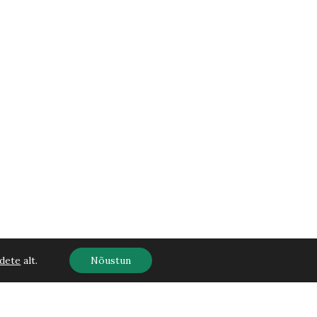
dete
alt.
Nõustun