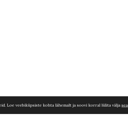
d. Loe veebiküpsiste kohta lähemalt ja soovi korral lülita välja
sea