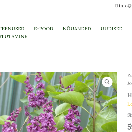
info@
TEENUSED
E-POOD
NÕUANDED
UUDISED
STUTAMINE
Es
Jo
H
L
S
5