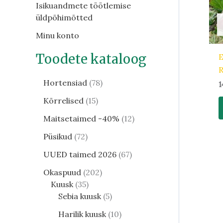
Isikuandmete töötlemise
üldpõhimõtted
Minu konto
Toodete kataloog
E
R
Hortensiad
78
1
Kõrrelised
15
Maitsetaimed -40%
12
Püsikud
72
UUED taimed 2026
67
Okaspuud
202
Kuusk
35
Sebia kuusk
5
Harilik kuusk
10