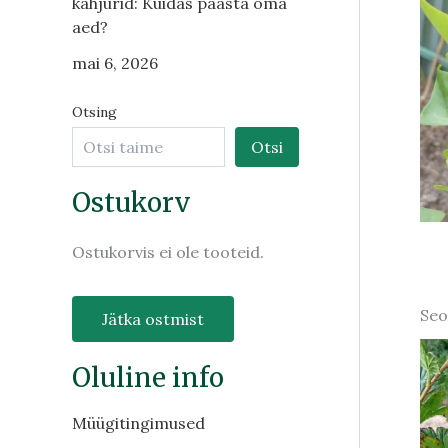
kahjurid: Kuidas päästa oma
aed?
mai 6, 2026
Otsing
Otsi
Ostukorv
Ostukorvis ei ole tooteid.
Seo
Jätka ostmist
Oluline info
Müügitingimused