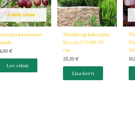
Laost otsas
uroopa karusmari
Thunbergi kukerpuu
Th
usski
Erecta C7,5 60-70
Da
cm
30
4,00
€
25,20
€
10
Loe edasi
Lisa korvi