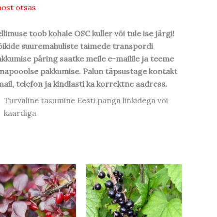
ost otsas
llimuse toob kohale OSC kuller või tule ise järgi!
ikide suuremahuliste taimede transpordi
kkumise päring saatke meile e-mailile ja teeme
mapooolse pakkumise. Palun täpsustage kontakt
ail, telefon ja kindlasti ka korrektne aadress.
Turvaline tasumine Eesti panga linkidega või
kaardiga