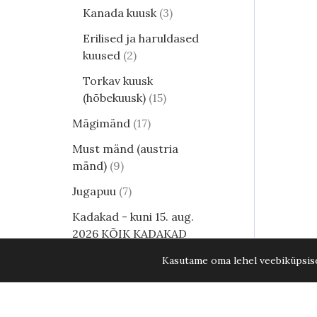
Kanada kuusk
3
Erilised ja haruldased
kuused
2
Torkav kuusk
(hõbekuusk)
15
Mägimänd
17
Must mänd (austria
mänd)
9
Jugapuu
7
Kadakad - kuni 15. aug.
2026 KÕIK KADAKAD
-20%
54
Kasutame oma lehel veebiküpsisei
Lehis
11
Mikrobioota
1