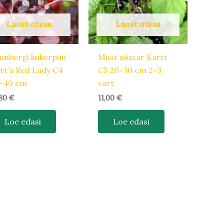
Laost otsas
Laost otsas
unbergi kukerpuu
Must sõstar Karri
rt´s Red Lady C4
C5 20-30 cm 2-3
-40 cm
vart
,80
€
11,00
€
Loe edasi
Loe edasi