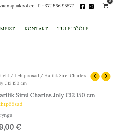
vaanapuukool.ee
+372 566 95577
MEIST
KONTAKT
TULE TÖÖLE
ileht
/
Lehtpõõsad
/ Harilik Sirel Charles
ly C12 150 cm
arilik Sirel Charles Joly C12 150 cm
ehtpõõsad
irynga
9,00
€