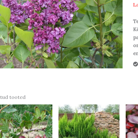
La
Te
Kõ
pa
o
em
tud tooted