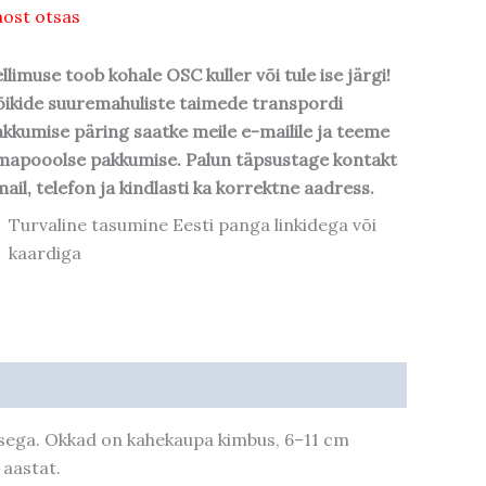
ost otsas
llimuse toob kohale OSC kuller või tule ise järgi!
ikide suuremahuliste taimede transpordi
kkumise päring saatke meile e-mailile ja teeme
mapooolse pakkumise. Palun täpsustage kontakt
ail, telefon ja kindlasti ka korrektne aadress.
Turvaline tasumine Eesti panga linkidega või
kaardiga
usega. Okkad on kahekaupa kimbus, 6–11 cm
 aastat.