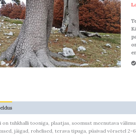
La
Te
Kõ
pa
o
em
jeldus
Taime kasvupotentsiaal
i on tuhkhalli tooniga, plaatjas, soomust meenutava välim
kused, jäigad, rohelised, terava tipuga, püsivad võrsetel 2–6