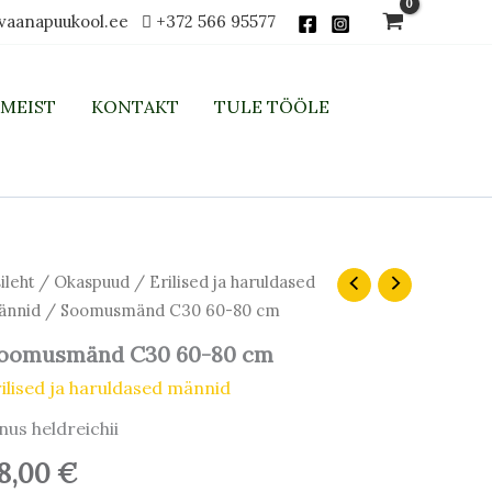
vaanapuukool.ee
+372 566 95577
MEIST
KONTAKT
TULE TÖÖLE
ileht
/
Okaspuud
/
Erilised ja haruldased
ännid
/ Soomusmänd C30 60-80 cm
oomusmänd C30 60-80 cm
ilised ja haruldased männid
nus heldreichii
8,00
€