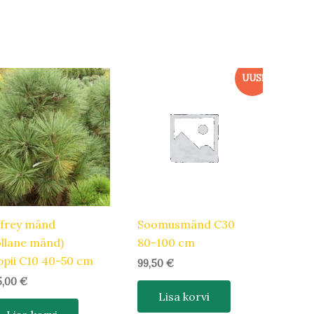
UUS!
ffrey mänd
Soomusmänd C30
ollane mänd)
80-100 cm
ppii C10 40-50 cm
99,50
€
5,00
€
Lisa korvi