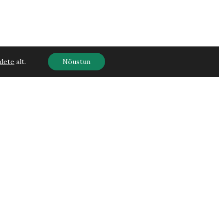
dete
alt.
Nõustun
Kontaktid