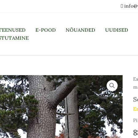
info@
TEENUSED
E-POOD
NÕUANDED
UUDISED
STUTAMINE
Es
m
S
Er
Pi
8