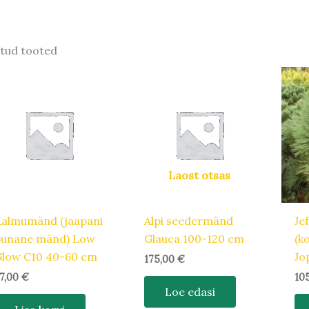
tud tooted
Laost otsas
almumänd (jaapani
Alpi seedermänd
Je
punane mänd) Low
Glauca 100-120 cm
(k
Glow C10 40-60 cm
Jo
175,00
€
7,00
€
10
Loe edasi