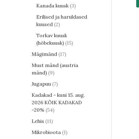
Kanada kuusk
3
Erilised ja haruldased
kuused
2
Torkav kuusk
(hõbekuusk)
15
Mägimänd
17
Must mänd (austria
mänd)
9
Jugapuu
7
Kadakad - kuni 15. aug.
2026 KÕIK KADAKAD
-20%
54
Lehis
11
Mikrobioota
1