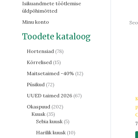
Isikuandmete töötlemise
üldpõhimõtted
Minu konto
Seo
Toodete kataloog
Hortensiad
78
Kõrrelised
15
Maitsetaimed -40%
12
Püsikud
72
UUED taimed 2026
67
K
Okaspuud
202
Kuusk
35
Sebia kuusk
5
7
Harilik kuusk
10