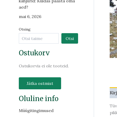
kahjurid: Kuidas päästa oma
aed?
mai 6, 2026
Otsing
Otsi
Ostukorv
Ostukorvis ei ole tooteid.
Jätka ostmist
Kir
Oluline info
Tüv
Müügitingimused
pik