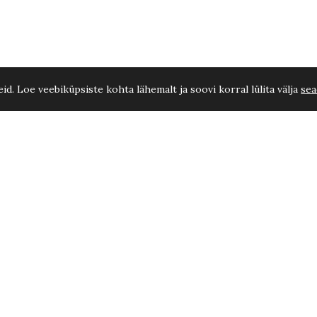
d. Loe veebiküpsiste kohta lähemalt ja soovi korral lülita välja
sea